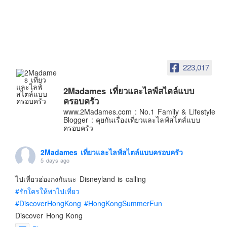
อินโดนีเซีย
เกาหลีใต้
ฮ่องกง
ไต้หวัน
223,017
ฟิลิปปินส์
ออสเตรเลีย
2Madames เที่ยวและไลฟ์สไตล์แบบ
นิวซีแลนด์
ครอบครัว
www.2Madames.com : No.1 Family & Lifestyle
อเมริกา
Blogger : คุยกันเรื่องเที่ยวและไลฟ์สไตส์แบบ
ครอบครัว
ร้านอร่อย
บทความครอบครัว
2Madames เที่ยวและไลฟ์สไตล์แบบครอบครัว
5 days ago
Beauty Review
รีวิวสายการบิน
ไปเที่ยวฮ่องกงกันนะ Disneyland is calling
#รักใครให้พาไปเที่ยว
Products & Applications
#DiscoverHongKong
#HongKongSummerFun
Events & PR News
Discover Hong Kong
About Us