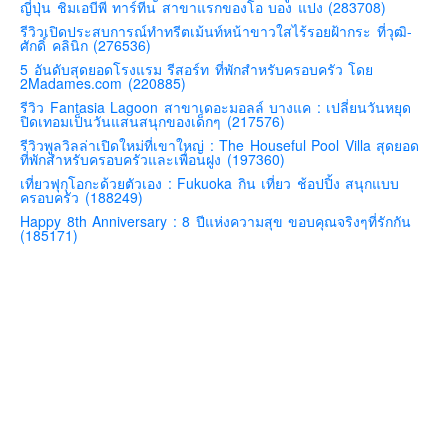
ญี่ปุ่น ชิมเอบีพี ทาร์ทีน สาขาแรกของโอ บอง แปง (283708)
คันโต-โตเกียวและรอบๆ
รีวิวเปิดประสบการณ์ทำทรีตเม้นท์หน้าขาวใสไร้รอยฝ้ากระ ที่วุฒิ-
ศักดิ์ คลินิก (276536)
คันไซ-โอซาก้า เกียวโต
5 อันดับสุดยอดโรงแรม รีสอร์ท ที่พักสำหรับครอบครัว โดย
2Madames.com (220885)
คิวชู – ฟุกุโอกะ ซางะ เปปปุ ยุฟุอิน นางาซากิ
รีวิว Fantasia Lagoon สาขาเดอะมอลล์ บางแค : เปลี่ยนวันหยุด
ฟูจิ
ปิดเทอมเป็นวันแสนสนุกของเด็กๆ (217576)
รีวิวพูลวิลล่าเปิดใหม่ที่เขาใหญ่ : The Houseful Pool Villa สุดยอด
ฮอกไกโด
ที่พักสำหรับครอบครัวและเพื่อนฝูง (197360)
เอเชีย
เที่ยวฟุกุโอกะด้วยตัวเอง : Fukuoka กิน เที่ยว ช้อปปิ้ง สนุกแบบ
ครอบครัว (188249)
สิงคโปร์
Happy 8th Anniversary : 8 ปีแห่งความสุข ขอบคุณจริงๆที่รักกัน
(185171)
จีน
มาเลเชีย
เวียดนาม
ฮ่องกง
มาเก๊า
มัลดีฟส์
อินเดีย