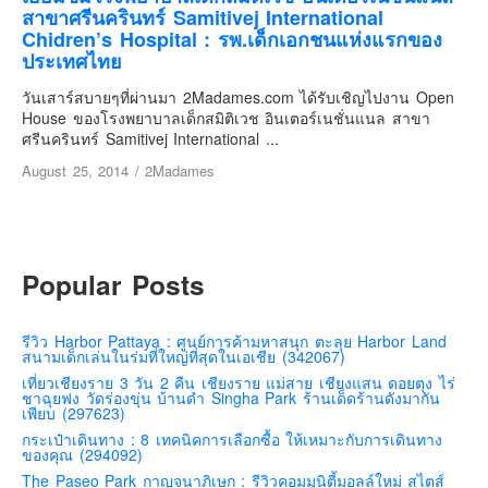
เยอรมัน
สาขาศรีนครินทร์ Samitivej International
Chidren’s Hospital : รพ.เด็กเอกชนแห่งแรกของ
ฝรั่งเศส
ประเทศไทย
ออสเตรีย
วันเสาร์สบายๆที่ผ่านมา 2Madames.com ได้รับเชิญไปงาน Open
สาธารณรัฐเช็ก
House ของโรงพยาบาลเด็กสมิติเวช อินเตอร์เนชั่นแนล สาขา
ศรีนครินทร์ Samitivej International ...
ฮังการี
August 25, 2014
/
2Madames
เนเธอร์แลนด์
เบลเยี่ยม
สวิสเซอร์แลนด์
Popular Posts
โปรตุเกส
สเปน
รีวิว Harbor Pattaya : ศูนย์การค้ามหาสนุก ตะลุย Harbor Land
โครเอเชีย
สนามเด็กเล่นในร่มที่ใหญ่ที่สุดในเอเชีย (342067)
สโลเวเนีย
เที่ยวเชียงราย 3 วัน 2 คืน เชียงราย แม่สาย เชียงแสน ดอยตุง ไร่
ชาฉุยฟง วัดร่องขุ่น บ้านดำ Singha Park ร้านเด็ดร้านดังมากัน
เพียบ (297623)
มอนเตรเนโกร
กระเป๋าเดินทาง : 8 เทคนิคการเลือกซื้อ ให้เหมาะกับการเดินทาง
บอสเนียและเฮอร์เซโกวีน่า
ของคุณ (294092)
The Paseo Park กาญจนาภิเษก : รีวิวคอมมูนิตี้มอลล์ใหม่ สไตส์
ญี่ปุ่น