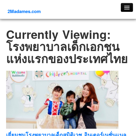
2Madames.com
เที่ยวทั่วไทย
Currently Viewing:
ภาคเหนือ
โรงพยาบาลเด็กเอกชน
ภาคใต้
แห่งแรกของประเทศไทย
ภาคตะวันออก
ภาคกลาง
ภาคตะวันตก
ภาคอีสาน
ทริปต่างประเทศ
ยุโรป
รัสเซีย
อิตาลี
ตุรกี-ตุรเคีย
เยี่ยมชมโรงพยาบาลเด็กสมิติเวช อินเตอร์เนชั่นแนล