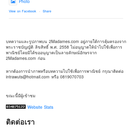
Photo
Contact & Support Us
View on Facebook
·
Share
2Madames เที่ยวและไลฟ์สไตล์แบบครอบครัว
2 weeks ago
บทความและรูปภาพบน 2Madames.com อยู่ภายใต้การคุ้มครองจาก
เตรียมไว้หนวด ถอยปืนลูกซอง
พระราชบัญญัติ ลิขสิทธิ์ พ.ศ. 2558 ไม่อนุญาตให้นำไปใช้เพื่อการ
#น้องเกรซ
#ลูกสาวเราเป็นสาวแล้ว
พาณิชย์โดยมิได้ขออนุญาตเป็นลายลักษณ์อักษรจาก
2Madames.com ก่อน
Photo
View on Facebook
·
Share
หากต้องการนำภาพหรือบทความไปใช้เพื่อการพาณิชย์ กรุณาติดต่อ
intrawuts@hotmail.com หรือ 0819070703
ขณะนี้มีผู้เข้าชม
Website Stats
ติดต่อเรา