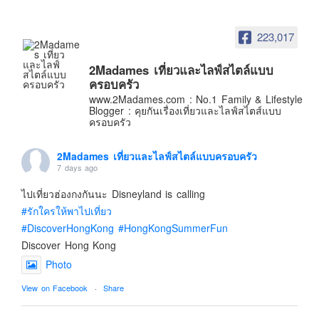
อินโดนีเซีย
เกาหลีใต้
223,017
ฮ่องกง
2Madames เที่ยวและไลฟ์สไตล์แบบ
ไต้หวัน
ครอบครัว
ฟิลิปปินส์
www.2Madames.com : No.1 Family & Lifestyle
Blogger : คุยกันเรื่องเที่ยวและไลฟ์สไตส์แบบ
ออสเตรเลีย
ครอบครัว
นิวซีแลนด์
2Madames เที่ยวและไลฟ์สไตล์แบบครอบครัว
อเมริกา
7 days ago
ร้านอร่อย
ไปเที่ยวฮ่องกงกันนะ Disneyland is calling
บทความครอบครัว
#รักใครให้พาไปเที่ยว
#DiscoverHongKong
#HongKongSummerFun
Beauty Review
Discover Hong Kong
รีวิวสายการบิน
Photo
Products & Applications
View on Facebook
·
Share
Events & PR News
About Us