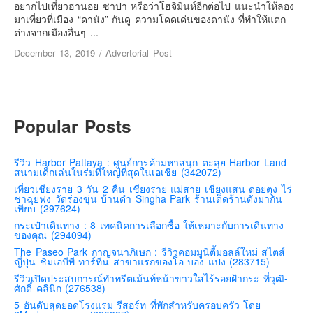
เยอรมัน
อยากไปเที่ยวฮานอย ซาปา หรือว่าโฮจิมินห์อีกต่อไป แนะนำให้ลอง
มาเที่ยวที่เมือง “ดานัง” กันดู ความโดดเด่นของดานัง ที่ทำให้แตก
ฝรั่งเศส
ต่างจากเมืองอื่นๆ ...
ออสเตรีย
December 13, 2019
/
Advertorial Post
สาธารณรัฐเช็ก
ฮังการี
เนเธอร์แลนด์
Popular Posts
เบลเยี่ยม
สวิสเซอร์แลนด์
รีวิว Harbor Pattaya : ศูนย์การค้ามหาสนุก ตะลุย Harbor Land
สนามเด็กเล่นในร่มที่ใหญ่ที่สุดในเอเชีย (342072)
โปรตุเกส
เที่ยวเชียงราย 3 วัน 2 คืน เชียงราย แม่สาย เชียงแสน ดอยตุง ไร่
ชาฉุยฟง วัดร่องขุ่น บ้านดำ Singha Park ร้านเด็ดร้านดังมากัน
สเปน
เพียบ (297624)
โครเอเชีย
กระเป๋าเดินทาง : 8 เทคนิคการเลือกซื้อ ให้เหมาะกับการเดินทาง
ของคุณ (294094)
สโลเวเนีย
The Paseo Park กาญจนาภิเษก : รีวิวคอมมูนิตี้มอลล์ใหม่ สไตส์
ญี่ปุ่น ชิมเอบีพี ทาร์ทีน สาขาแรกของโอ บอง แปง (283715)
มอนเตรเนโกร
รีวิวเปิดประสบการณ์ทำทรีตเม้นท์หน้าขาวใสไร้รอยฝ้ากระ ที่วุฒิ-
บอสเนียและเฮอร์เซโกวีน่า
ศักดิ์ คลินิก (276538)
5 อันดับสุดยอดโรงแรม รีสอร์ท ที่พักสำหรับครอบครัว โดย
ญี่ปุ่น