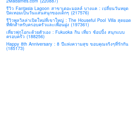
2Madames.com (220887)
คันโต-โตเกียวและรอบๆ
รีวิว Fantasia Lagoon สาขาเดอะมอลล์ บางแค : เปลี่ยนวันหยุด
ปิดเทอมเป็นวันแสนสนุกของเด็กๆ (217576)
คันไซ-โอซาก้า เกียวโต
รีวิวพูลวิลล่าเปิดใหม่ที่เขาใหญ่ : The Houseful Pool Villa สุดยอด
ที่พักสำหรับครอบครัวและเพื่อนฝูง (197361)
คิวชู – ฟุกุโอกะ ซางะ เปปปุ ยุฟุอิน นางาซากิ
เที่ยวฟุกุโอกะด้วยตัวเอง : Fukuoka กิน เที่ยว ช้อปปิ้ง สนุกแบบ
ครอบครัว (188256)
ฟูจิ
Happy 8th Anniversary : 8 ปีแห่งความสุข ขอบคุณจริงๆที่รักกัน
ฮอกไกโด
(185173)
เอเชีย
สิงคโปร์
จีน
มาเลเชีย
เวียดนาม
ฮ่องกง
มาเก๊า
มัลดีฟส์
อินเดีย