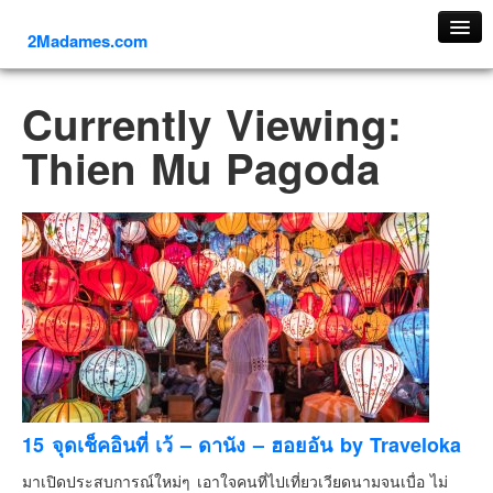
2Madames.com
เที่ยวทั่วไทย
Currently Viewing:
ภาคเหนือ
Thien Mu Pagoda
ภาคใต้
ภาคตะวันออก
ภาคกลาง
ภาคตะวันตก
ภาคอีสาน
ทริปต่างประเทศ
ยุโรป
รัสเซีย
อิตาลี
15 จุดเช็คอินที่ เว้ – ดานัง – ฮอยอัน by Traveloka
ตุรกี-ตุรเคีย
มาเปิดประสบการณ์ใหม่ๆ เอาใจคนที่ไปเที่ยวเวียดนามจนเบื่อ ไม่