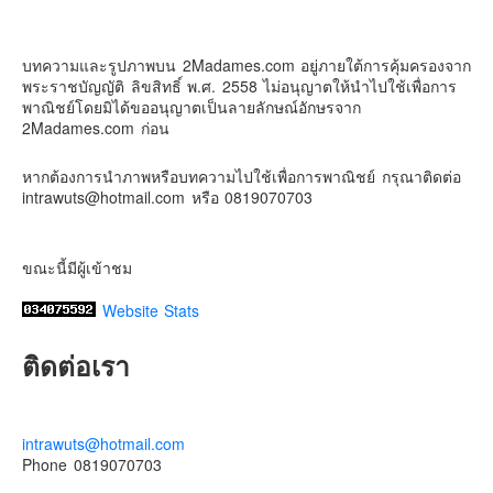
2Madames เที่ยวและไลฟ์สไตล์แบบครอบครัว
Contact & Support Us
2 weeks ago
บทความและรูปภาพบน 2Madames.com อยู่ภายใต้การคุ้มครองจาก
เตรียมไว้หนวด ถอยปืนลูกซอง
พระราชบัญญัติ ลิขสิทธิ์ พ.ศ. 2558 ไม่อนุญาตให้นำไปใช้เพื่อการ
#น้องเกรซ
#ลูกสาวเราเป็นสาวแล้ว
พาณิชย์โดยมิได้ขออนุญาตเป็นลายลักษณ์อักษรจาก
2Madames.com ก่อน
Photo
View on Facebook
·
Share
หากต้องการนำภาพหรือบทความไปใช้เพื่อการพาณิชย์ กรุณาติดต่อ
intrawuts@hotmail.com หรือ 0819070703
ขณะนี้มีผู้เข้าชม
Website Stats
ติดต่อเรา
intrawuts@hotmail.com
Phone 0819070703