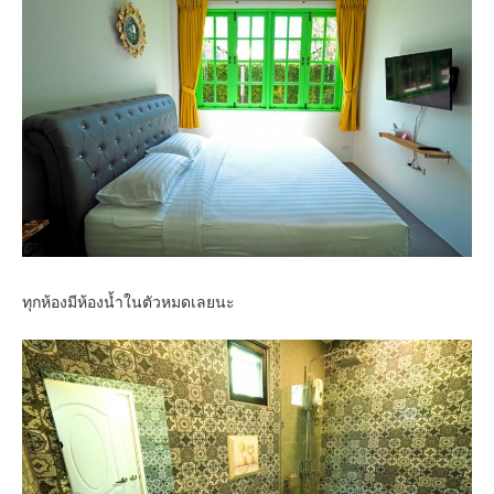
ทุกห้องมีห้องน้ำในตัวหมดเลยนะ