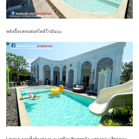
หลังนี้จะตกแต่งสไตส์โรมันนะ
Layout รวมทั้งห้องต่างๆ จะเหมือนกันทุกหลัง แต่รายละเอียดของ