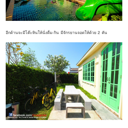
อีกด้านจะมีโต๊ะหินให้นั่งดื่ม-กิน มีจักรยานจอดให้ด้วย 2 คัน