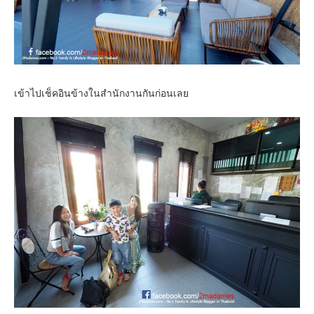
Contact & Support Us
เข้าไปเช็คอินข้างในสำนักงานกันก่อนเลย