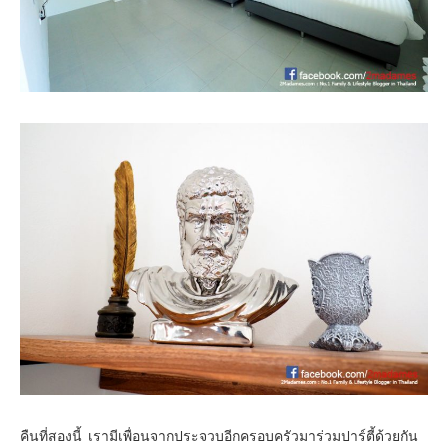
คืนที่สองนี้ เรามีเพื่อนจากประจวบอีกครอบครัวมาร่วมปาร์ตี้ด้วยกัน