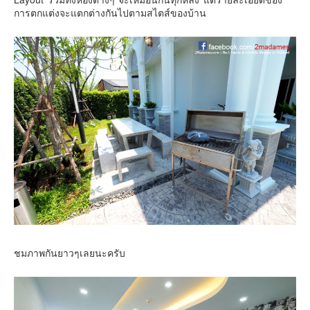
การตกแต่งจะแตกต่างกันไปตามสไตส์ของบ้าน
ชมภาพกันยาวๆเลยนะครับ