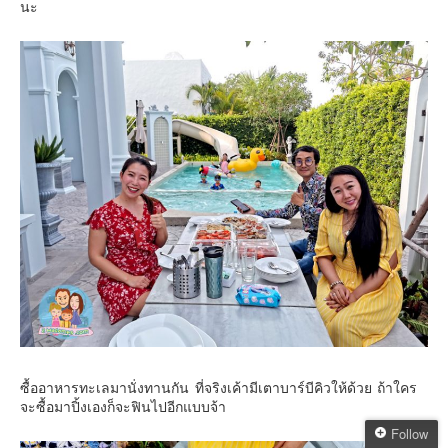
นะ
ซื้ออาหารทะเลมานั่งทานกัน ที่จริงเค้ามีเตาบาร์บีคิวให้ด้วย ถ้าใคร
จะซื้อมาปิ้งเองก็จะฟินไปอีกแบบจ้า
Follow