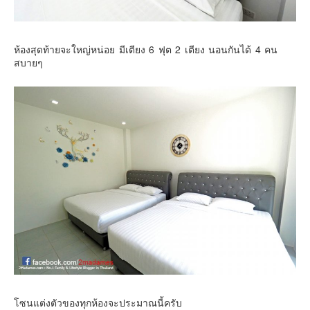
ห้องสุดท้ายจะใหญ่หน่อย มีเตียง 6 ฟุต 2 เตียง นอนกันได้ 4 คน
สบายๆ
โซนแต่งตัวของทุกห้องจะประมาณนี้ครับ