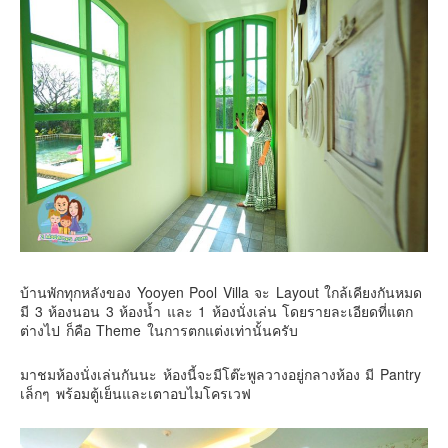
บ้านพักทุกหลังของ Yooyen Pool Villa จะ Layout ใกล้เคียงกันหมด
มี 3 ห้องนอน 3 ห้องน้ำ และ 1 ห้องนั่งเล่น โดยรายละเอียดที่แตก
ต่างไป ก็คือ Theme ในการตกแต่งเท่านั้นครับ
มาชมห้องนั่งเล่นกันนะ ห้องนี้จะมีโต๊ะพูลวางอยู่กลางห้อง มี Pantry
เล็กๆ พร้อมตู้เย็นและเตาอบไมโครเวฟ