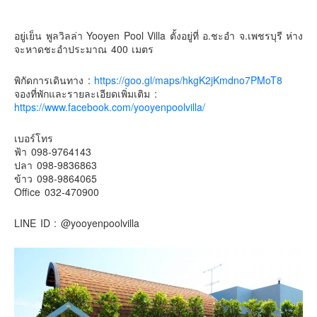
คันโต-โตเกียวและรอบๆ
อยู่เย็น พูลวิลล่า Yooyen Pool Villa ตั้งอยู่ที่ อ.ชะอำ จ.เพชรบุรี ห่าง
คันไซ-โอซาก้า เกียวโต
จะหาดชะอำประมาณ 400 เมตร
คิวชู – ฟุกุโอกะ ซางะ เปปปุ ยุฟุอิน นางาซากิ
พิกัดการเดินทาง :
https://goo.gl/maps/hkgK2jKmdno7PMoT8
ฟูจิ
จองที่พักและรายละเอียดเพิ่มเติม :
ฮอกไกโด
https://www.facebook.com/yooyenpoolvilla/
เอเชีย
เบอร์โทร
สิงคโปร์
ฟ้า 098-9764143
ปลา 098-9836863
จีน
ข้าว 098-9864065
Office 032-470900
มาเลเชีย
เวียดนาม
LINE ID : @yooyenpoolvilla
ฮ่องกง
มาเก๊า
มัลดีฟส์
อินเดีย