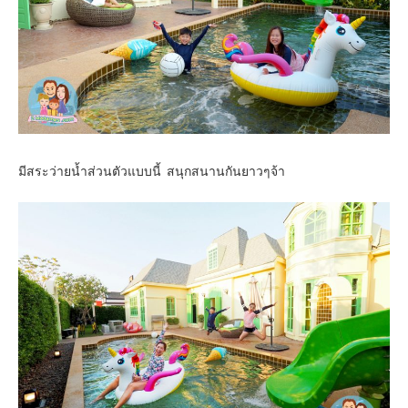
มีสระว่ายน้ำส่วนตัวแบบนี้ สนุกสนานกันยาวๆจ้า