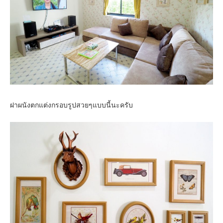
ฝาผนังตกแต่งกรอบรูปสวยๆแบบนี้นะครับ