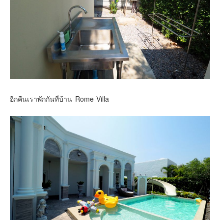
อีกคืนเราพักกันที่บ้าน Rome Villa