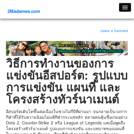
2Madames.com
เที่ยวทั่วไทย
Leave a Comment
ภาคเหนือ
ภาคใต้
ภาคตะวันออก
วิธีการทำงานของการ
ภาคกลาง
แข่งขันอีสปอร์ต: รูปแบบ
ภาคตะวันตก
ภาคอีสาน
การแข่งขัน แผนที่ และ
ทริปต่างประเทศ
โครงสร้างทัวร์นาเมนต์
ยุโรป
รัสเซีย
อีสปอร์ตเติบโตขึ้นต่อเนื่องในช่วงไม่กี่ปีที่ผ่านมา จนกลายเป็นวงการ
กีฬาที่ได้รับความนิยมไม่แพ้กีฬากระแสหลัก หลายคนคุ้นชื่อเกมอย่าง
อิตาลี
Dota 2, Counter-Strike 2 หรือ League of Legends แต่เมื่อพูดถึง
ตุรกี-ตุรเคีย
โครงสร้างทัวร์นาเมนต์ รูปแบบการแข่งขัน และบทบาทของแผนที่
ในแต่ละเกม กลับมีรายละเอียดที่ซับซ้อนกว่าที่หลายคนคิด การ