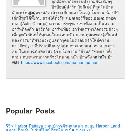
ลูกที่มักหากิจกรรมทำร่วมกันเสมอๆ
ป๊าบ๊อบผู้น่ารัก ใจดี(มั้ง)ที่สุดในบ้าน
ม๊าแฟร์หญิงผู้ทรงพลัง-เจ้าระเบียบและโหดสุดในบ้าน น้องบีบี
เด็กที่พูดได้ทั้งวัน ถามได้ทั้งวัน แบตเตอร์รี่ของเธอเต็มตลอด
เวลา(Auto Charge) ความอาร์ทๆของเขาทั้งสามเป็นความ
อาร์ทที่ลงตัว อาร์ทกิน อาร์ทเที่ยว อาร์ทสรรหากิจกรรมต่างๆ
เพื่อผูกสัมพันธ์ให้ทุกคนในครอบครัว ความทุ่มเทของผู้เป็นแม่
และภรรยาที่พร้อมจะดูแลทุกๆคนในครอบครัวให้มีความ
สุขLifestyle ที่ปรับเปลี่ยนรูปแบบตามเวลาและความเหมาะ
สม ในแบบฉบับที่ลงตัว (ภายใต้ความ ‘’อ๊าทส์ ‘’ของเขาทั้ง
สาม) กับผลงานการสร้างโดย หม่าม๊า บ้าพลัง
หม่าม๊า บ้า
พลัง
https://www.facebook.com/mamamadmad
Popular Posts
รีวิว Harbor Pattaya : ศูนย์การค้ามหาสนุก ตะลุย Harbor Land
สนามเด็กเล่นในร่มที่ใหญ่ที่สุดในเอเชีย (342072)