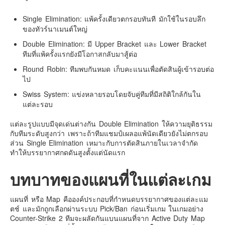
คันโต-โตเกียวและรอบๆ
Single Elimination: แพ้ครั้งเดียวตกรอบทันที มักใช้ในรอบลึก
คันไซ-โอซาก้า เกียวโต
ของทัวร์นาเมนต์ใหญ่
คิวชู – ฟุกุโอกะ ซางะ เปปปุ ยุฟุอิน นางาซากิ
Double Elimination: มี Upper Bracket และ Lower Bracket
ทีมที่แพ้ครั้งแรกยังมีโอกาสกลับมาสู้ต่อ
ฟูจิ
Round Robin: ทีมพบกันหมด เก็บคะแนนเพื่อตัดสินผู้เข้ารอบต่อ
ฮอกไกโด
ไป
เอเชีย
Swiss System: แข่งหลายรอบโดยจับคู่ทีมที่มีสถิติใกล้กันใน
แต่ละรอบ
สิงคโปร์
จีน
แต่ละรูปแบบมีจุดเด่นต่างกัน Double Elimination ให้ความยุติธรรม
กับทีมระดับสูงกว่า เพราะถ้าทีมแชมป์เผลอแพ้นัดเดียวยังไม่ตกรอบ
มาเลเชีย
ส่วน Single Elimination เหมาะกับการตัดสินภายในเวลาจำกัด
ทำให้บรรยากาศกดดันสูงตั้งแต่นัดแรก
เวียดนาม
ฮ่องกง
บทบาทของแผนที่ในแต่ละเกม
มาเก๊า
มัลดีฟส์
แผนที่ หรือ Map คือองค์ประกอบที่กำหนดบรรยากาศของแต่ละแม
ตช์ และมักถูกเลือกผ่านระบบ Pick/Ban ก่อนเริ่มเกม ในเกมอย่าง
อินเดีย
Counter-Strike 2 ทีมจะผลัดกันแบนแผนที่จาก Active Duty Map