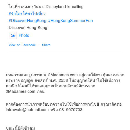
ไปเที่ยวฮ่องกงกันนะ Disneyland is calling
#รักใครให้พาไปเที่ยว
#DiscoverHongKong
#HongKongSummerFun
Discover Hong Kong
Photo
View on Facebook
·
Share
2Madames เที่ยวและไลฟ์สไตล์แบบครอบครัว
2 weeks ago
บทความและรูปภาพบน 2Madames.com อยู่ภายใต้การคุ้มครองจาก
เตรียมไว้หนวด ถอยปืนลูกซอง
พระราชบัญญัติ ลิขสิทธิ์ พ.ศ. 2558 ไม่อนุญาตให้นำไปใช้เพื่อการ
#น้องเกรซ
#ลูกสาวเราเป็นสาวแล้ว
พาณิชย์โดยมิได้ขออนุญาตเป็นลายลักษณ์อักษรจาก
2Madames.com ก่อน
Photo
View on Facebook
·
Share
หากต้องการนำภาพหรือบทความไปใช้เพื่อการพาณิชย์ กรุณาติดต่อ
intrawuts@hotmail.com หรือ 0819070703
ขณะนี้มีผู้เข้าชม