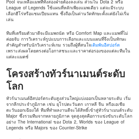
Pool จนเหลือแมพที่ทั้งสองฝ่ายต้องลงเล่น ส่วนใน Dota 2 หรือ
อินโดนีเซีย
League of Legends ใช้แผนที่หลักเพียงแมพเดียว แต่จะมีระบบ
เกาหลีใต้
เลือกฮีโร่หรือแชมเปียนแทน ซึ่งถือเป็นด่านวัดทักษะตั้งแต่ยังไม่เริ่ม
เล่น
ฮ่องกง
ไต้หวัน
ทีมที่เตรียมตัวมาดีจะมีแมพถนัด หรือ Comfort Map และแมพที่ไม่
ค่อยจับ การวิเคราะห์รูปแบบการเลือกและแบนแผนที่จึงเป็นทักษะ
ฟิลิปปินส์
สำคัญสำหรับนักวิเคราะห์เกม รวมถึงผู้ที่สนใจ
เดิมพันอีสปอร์ต
เพราะส่งผลโดยตรงต่อโอกาสชนะและราคาต่อรองของแต่ละทีมใน
ออสเตรเลีย
แต่ละแมตช์
นิวซีแลนด์
โครงสร้างทัวร์นาเมนต์ระดับ
อเมริกา
ร้านอร่อย
โลก
บทความครอบครัว
ทัวร์นาเมนต์อีสปอร์ตระดับสูงส่วนใหญ่แบ่งออกเป็นหลายระดับ เริ่ม
Beauty Review
จากลีกประจำภูมิภาค เช่น ยุโรปตะวันตก เกาหลี จีน หรือเอเชีย
รีวิวสายการบิน
ตะวันออกเฉียงใต้ ทีมที่ทำผลงานดีจะได้สิทธิ์เข้าสู่ทัวร์นาเมนต์ระดับ
Major ซึ่งรวมทีมจากหลายภูมิภาค จุดสูงสุดคือการแข่งขันระดับโลก
Products & Applications
อย่าง The International ของ Dota 2, Worlds ของ League of
Legends หรือ Majors ของ Counter-Strike
Events & PR News
About Us