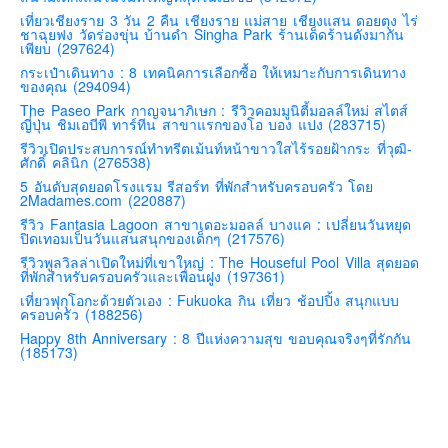
เที่ยวเชียงราย 3 วัน 2 คืน เชียงราย แม่สาย เชียงแสน ดอยตุง ไร่
ชาฉุยฟง วัดร่องขุ่น บ้านดำ Singha Park ร้านเด็ดร้านดังมากัน
เพียบ (297624)
กระเป๋าเดินทาง : 8 เทคนิคการเลือกซื้อ ให้เหมาะกับการเดินทาง
ของคุณ (294094)
The Paseo Park กาญจนาภิเษก : รีวิวคอมมูนิตี้มอลล์ใหม่ สไตส์
ญี่ปุ่น ชิมเอบีพี ทาร์ทีน สาขาแรกของโอ บอง แปง (283715)
รีวิวเปิดประสบการณ์ทำทรีตเม้นท์หน้าขาวใสไร้รอยฝ้ากระ ที่วุฒิ-
ศักดิ์ คลินิก (276538)
5 อันดับสุดยอดโรงแรม รีสอร์ท ที่พักสำหรับครอบครัว โดย
2Madames.com (220887)
รีวิว Fantasia Lagoon สาขาเดอะมอลล์ บางแค : เปลี่ยนวันหยุด
ปิดเทอมเป็นวันแสนสนุกของเด็กๆ (217576)
รีวิวพูลวิลล่าเปิดใหม่ที่เขาใหญ่ : The Houseful Pool Villa สุดยอด
ที่พักสำหรับครอบครัวและเพื่อนฝูง (197361)
เที่ยวฟุกุโอกะด้วยตัวเอง : Fukuoka กิน เที่ยว ช้อปปิ้ง สนุกแบบ
ครอบครัว (188256)
Happy 8th Anniversary : 8 ปีแห่งความสุข ขอบคุณจริงๆที่รักกัน
(185173)