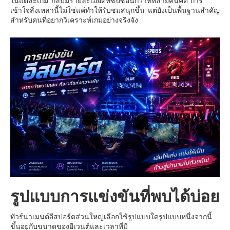
เยอรมัน
เข้าใจสิ่งเหล่านี้ไม่ใช่แค่ทำให้รับชมสนุกขึ้น แต่ยังเป็นพื้นฐานสำคัญ
สำหรับคนที่อยากวิเคราะห์เกมอย่างจริงจัง
ฝรั่งเศส
ออสเตรีย
สาธารณรัฐเช็ก
ฮังการี
เนเธอร์แลนด์
เบลเยี่ยม
สวิสเซอร์แลนด์
โปรตุเกส
สเปน
โครเอเชีย
สโลเวเนีย
รูปแบบการแข่งขันที่พบได้บ่อย
มอนเตรเนโกร
บอสเนียและเฮอร์เซโกวีน่า
ทัวร์นาเมนต์อีสปอร์ตส่วนใหญ่เลือกใช้รูปแบบใดรูปแบบหนึ่งจากนี้
ขึ้นอยู่กับขนาดของอีเวนต์และเวลาที่มี
ญี่ปุ่น