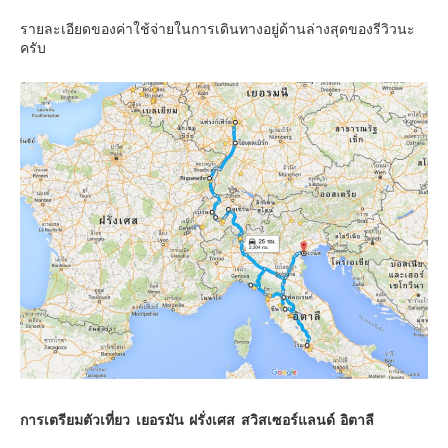
รายละเอียดของค่าใช้จ่ายในการเดินทางอยู่ด้านล่างสุดของรีวิวนะ
ครับ
การเตรียมตัวเที่ยว เยอรมัน ฝรั่งเศส สวิสเซอร์แลนด์ อิตาลี