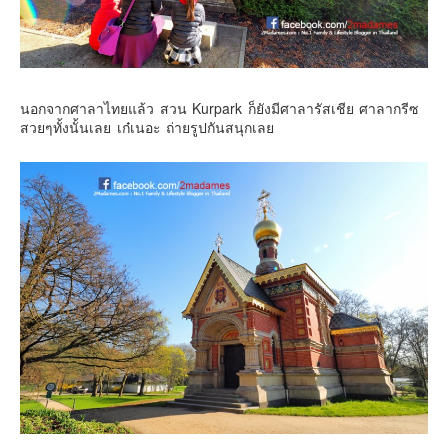
นอกจากศาลาไทยแล้ว สวน Kurpark ก็ยังมีศาลารัสเชีย ศาลากรีซ
สวยๆทั้งนั้นเลย เก๋เนอะ ถ่ายรูปกันสนุกเลย