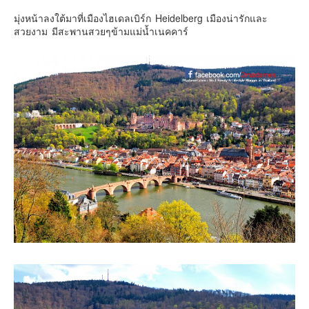
มุ่งหน้าลงใต้มาที่เมืองไฮเดลเบิร์ก Heidelberg เมืองน่ารักและ
สวยงาม มีสะพานสวยๆข้ามแม่น้ำเนคคาร์