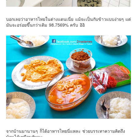
บอกเลยว่าอาหารไทยในต่างแดนเนี่ย แม้จะเป็นกับข้าวแบบง่ายๆ แต่
มันจะอร่อยขึ้นกว่าเดิม 98.7569% ครับ อิอิ
จากบ้านมานานๆ ก็ได้อาหารไทยนี่แหละ ช่วยบรรเทาความคิดถึง
บ้านได้เหมือนกันนะ