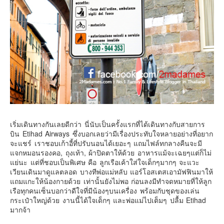
เริ่มเดินทางกันเลยดีกว่า นี่นับเป็นครั้งแรกที่ได้เดินทางกับสายการ
บิน Etihad Airways ซึ่งบอกเลยว่ามีเรื่องประทับใจหลายอย่างที่อยาก
จะแชร์ เราชอบเก้าอี้ที่ปรับนอนได้เยอะๆ แถมไฟล์ทกลางคืนจะมี
แจกหมอนรองคอ, ถุงเท้า, ผ้าปิดตาให้ด้วย อาหารแม้จะเฉยๆแต่ก็ไม่
แย่นะ แต่ที่ชอบเป็นพิเศษ คือ ลูกเรือเค้าใส่ใจเด็กๆมากๆ จะแวะ
เวียนเดินมาดูแลตลอด บางทีพ่อแม่หลับ แอร์โอสเตสเอามัฟฟินมาให้
แถมแกะให้น้องกายด้วย เท่านั้นยังไม่พอ ก่อนลงมีทำจดหมายที่ให้ลูก
เรือทุกคนเซ็นบอกว่าดีใจที่มีน้องๆบนเครื่อง พร้อมกับชุดของเล่น
กระเป๋าใหญ่ด้วย งานนี้ได้ใจเด็กๆ และพ่อแม่ไปเต็มๆ ปลื้ม Etihad
มากจ้า