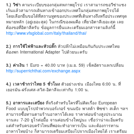
1.) วิซ่า
ตามระเบียบของกลุ่มสหภาพยุโรป เราสามารถขอวีซ่าแชง
เก้นแล้วสามารถเดินทางเข้าออกประเทศในกลุ่มสหภาพยุโรปได้
โดยเลือกยื่นขอได้ที่สถานทูตของประเทศที่เดินทางถึงหรือประเทศจุด
หมายหลัก (อยู่เยอะสุด) ในกรณีของผมคือ เที่ยวอิตาลีเยอะสุด เลย
ต้องขอที่อิตาลีครับ ข้อมูลการยื่นและเตรียมเอกสารตามลิงก์นี้
http://www.vfsglobal.com/italy/thailand/thai/
2.) การใช้ไฟฟ้าและหัวปลั๊ก
หัวปล๊กไม่เหมือนกันกับประเทศไทย
ต้องพก International Adapter ไปด้วยนะครับ
3.) ค่าเงิน
1 Euro = 40.00 บาท (เม.ย. 59) เช็คอัตราแลกเปลี่ยน
http://superrichthai.com/exchange.aspx
4.) เวลาช้ากว่าไทย 5 ชั่วโมง
ตัวอย่างเช่น เมืองไทย 6:00 น. ที่
เยอรมัน-ฝรั่งเศส-สวิส-อิตาลีจะเท่ากับ 1:00 น.
5.) อาหารและเสบียง
ที่จริงสำหรับใครที่ไม่ติดเรื่อง European
Food แบบยุโรปจำพวกเบอร์เกอร์ ขนมปัง พาสต้า พิซซ่า สเต็ก ฯลฯ
สามารถซื้อทานตามร้านอาหารได้เลย ราคาค่อนข้างสูงประมาณ
จานละ 7-20 ยูโรต่อมื้อ จานค่อนข้างใหญ่นะ เชื่อว่าน่าจะอิ่มครับ
แต่สำหรับครอบครัวไหนที่พอจะทำอาหารเป็น และต้องการทาน
อาหารไทยบ้าง ก็สามารถเตรียมเสบียงไปจากเมืองไทยได้ เราเตรียม