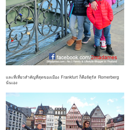
และที่เที่ยวสำคัญที่สุดของเมือง Frankfurt ก็คือจัตุรัส Romerberg
นั่นเอง