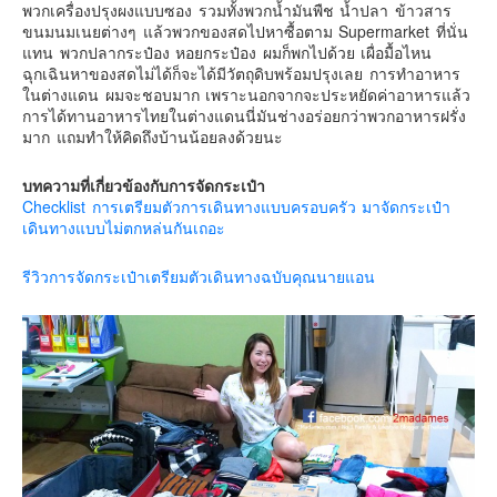
พวกเครื่องปรุงผงแบบซอง รวมทั้งพวกน้ำมันพืช น้ำปลา ข้าวสาร
ขนมนมเนยต่างๆ แล้วพวกของสดไปหาซื้อตาม Supermarket ที่นั่น
แทน พวกปลากระป๋อง หอยกระป๋อง ผมก็พกไปด้วย เผื่อมื้อไหน
ฉุกเฉินหาของสดไม่ได้ก็จะได้มีวัตถุดิบพร้อมปรุงเลย การทำอาหาร
ในต่างแดน ผมจะชอบมาก เพราะนอกจากจะประหยัดค่าอาหารแล้ว
การได้ทานอาหารไทยในต่างแดนนี่มันช่างอร่อยกว่าพวกอาหารฝรั่ง
มาก แถมทำให้คิดถึงบ้านน้อยลงด้วยนะ
บทความที่เกี่ยวข้องกับการจัดกระเป๋า
Checklist การเตรียมตัวการเดินทางแบบครอบครัว มาจัดกระเป๋า
เดินทางแบบไม่ตกหล่นกันเถอะ
รีวิวการจัดกระเป๋าเตรียมตัวเดินทางฉบับคุณนายแอน