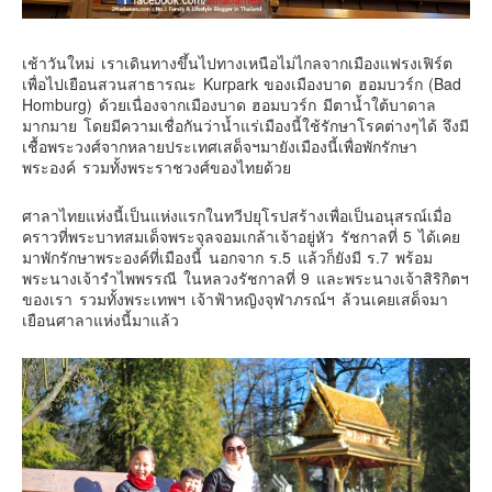
เช้าวันใหม่ เราเดินทางขึ้นไปทางเหนือไม่ไกลจากเมืองแฟรงเฟิร์ต
เพื่อไปเยือนสวนสาธารณะ Kurpark ของเมืองบาด ฮอมบวร์ก (Bad
Homburg) ด้วยเนื่องจากเมืองบาด ฮอมบวร์ก มีตาน้ำใต้บาดาล
มากมาย โดยมีความเชื่อกันว่าน้ำแร่เมืองนี้ใช้รักษาโรคต่างๆได้ จึงมี
เชื้อพระวงศ์จากหลายประเทศเสด็จฯมายังเมืองนี้เพื่อพักรักษา
พระองค์ รวมทั้งพระราชวงศ์ของไทยด้วย
ศาลาไทยแห่งนี้เป็นแห่งแรกในทวีปยุโรปสร้างเพื่อเป็นอนุสรณ์เมื่อ
คราวที่พระบาทสมเด็จพระจุลจอมเกล้าเจ้าอยู่หัว รัชกาลที่ 5 ได้เคย
มาพักรักษาพระองค์ที่เมืองนี้ นอกจาก ร.5 แล้วก็ยังมี ร.7 พร้อม
พระนางเจ้ารำไพพรรณี ในหลวงรัชกาลที่ 9 และพระนางเจ้าสิริกิตฯ
ของเรา รวมทั้งพระเทพฯ เจ้าฟ้าหญิงจุฬาภรณ์ฯ ล้วนเคยเสด็จมา
เยือนศาลาแห่งนี้มาแล้ว