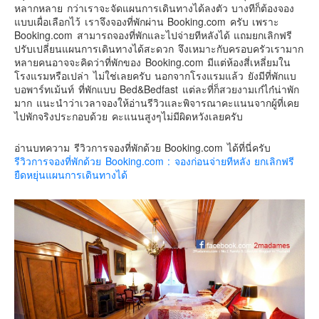
หลากหลาย กว่าเราจะจัดแผนการเดินทางได้ลงตัว บางทีก็ต้องจอง
แบบเผื่อเลือกไว้ เราจึงจองที่พักผ่าน Booking.com ครับ เพราะ
Booking.com สามารถจองที่พักและไปจ่ายทีหลังได้ แถมยกเลิกฟรี
ปรับเปลี่ยนแผนการเดินทางได้สะดวก จึงเหมาะกับครอบครัวเรามาก
หลายคนอาจจะคิดว่าที่พักของ Booking.com มีแต่ห้องสี่เหลี่ยมใน
โรงแรมหรือเปล่า ไม่ใช่เลยครับ นอกจากโรงแรมแล้ว ยังมีที่พักแบ
บอพาร์ทเม้นท์ ที่พักแบบ Bed&Bedfast แต่ละที่ก็สวยงามเก๋ไก๋น่าพัก
มาก แนะนำว่าเวลาจองให้อ่านรีวิวและพิจารณาคะแนนจากผู้ที่เคย
ไปพักจริงประกอบด้วย คะแนนสูงๆไม่มีผิดหวังเลยครับ
อ่านบทความ รีวิวการจองที่พักด้วย Booking.com ได้ที่นี่ครับ
รีวิวการจองที่พักด้วย Booking.com : จองก่อนจ่ายทีหลัง ยกเลิกฟรี
ยืดหยุ่นแผนการเดินทางได้