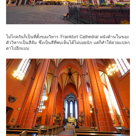
ไม่ไกลกันก็เป็นที่ตั้งของวิหาร Frankfurt Cathedral ผนังด้านในของ
ตัววิหารเป็นสีส้ม ซึ่งเป็นสีที่พบเห็นได้ไม่บ่อยนัก แต่ก็ทำให้สวยแปลก
ตาไปอีกแบบ