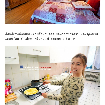
ที่พักที่เราเลือกมักจะมาพร้อมกับครัวเพื่อทำอาหารครับ และคุณนาย
แอนก็รับอาสาเป็นแม่ครัวส่วนตัวตลอดการเดินทาง