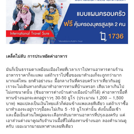
เคล็ดไม่ลับ การประหยัดค่าอาหาร
มันก็เป็นธรรมดาเหมือนเมืองไทยที่เวลาเราไปทานอาหารตามร้าน
อาหารราคาก็จะแพง แต่ถ้าเราไปซื้อของมาทำเองก็จะถูกกว่ามาก
มากแค่ไหน ยกตัวอย่างนะ มื้อกลางวันที่ครอบครัวเราเที่ยวกันอยู่
เราจะไม่เดินทางกลับมาทำอาหารทานที่บ้านหรอก เสียเวลาเกินไป
ไม่งกขนาดนั้น (ชิมอาหารต่างบ้านต่างเมืองบ้างก็ได้) ค่าอาหารมื้อที่
ทานข้างนอกจะตกอยู่ราวๆ 30-50 ยูโร (ประมาณ 1,200 – 1,500
บาท) พอแปลงเป็นเงินไทยแล้วก็ค่อนข้างแพงเลยทีเดียว แต่ถ้าเราซื้อ
มาทำเองจะอยู่ราวๆมื้อละไม่เกิน 5 -10 ยูโรเท่านั้น ดังนั้นมื้อเช้า
และมื้อเย็นส่วนใหญ่ผมจะเลือกกลับมาทานอาหารที่ปรุงเองครับ แค่
เอาส่วนต่างมาคูณกับจำนวนมื้อที่ไม่ต้องทานข้างนอก ลองคำนวณดู
ครับ เยอะมากมายมหาศาลเลยทีเดียว