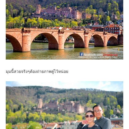
มุมนี้สวยจริงๆต้องถ่ายภาพคู่ไว้หน่อย