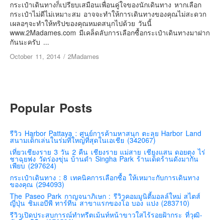
เยอรมัน
กระเป๋าเดินทางก็เปรียบเสมือนเพื่อนคู่ใจของนักเดินทาง หากเลือก
กระเป๋าไม่ดีไม่เหมาะสม อาจจะทำให้การเดินทางของคุณไม่สะดวก
ฝรั่งเศส
เผลอๆจะทำให้ทริปของคุณหมดสนุกไปด้วย วันนี้
www.2Madames.com มีเคล็ดลับการเลือกซื้อกระเป๋าเดินทางมาฝาก
ออสเตรีย
กันนะครับ ...
สาธารณรัฐเช็ก
October 11, 2014
/
2Madames
ฮังการี
เนเธอร์แลนด์
เบลเยี่ยม
Popular Posts
สวิสเซอร์แลนด์
โปรตุเกส
รีวิว Harbor Pattaya : ศูนย์การค้ามหาสนุก ตะลุย Harbor Land
สนามเด็กเล่นในร่มที่ใหญ่ที่สุดในเอเชีย (342067)
สเปน
เที่ยวเชียงราย 3 วัน 2 คืน เชียงราย แม่สาย เชียงแสน ดอยตุง ไร่
โครเอเชีย
ชาฉุยฟง วัดร่องขุ่น บ้านดำ Singha Park ร้านเด็ดร้านดังมากัน
เพียบ (297624)
สโลเวเนีย
กระเป๋าเดินทาง : 8 เทคนิคการเลือกซื้อ ให้เหมาะกับการเดินทาง
ของคุณ (294093)
มอนเตรเนโกร
The Paseo Park กาญจนาภิเษก : รีวิวคอมมูนิตี้มอลล์ใหม่ สไตส์
บอสเนียและเฮอร์เซโกวีน่า
ญี่ปุ่น ชิมเอบีพี ทาร์ทีน สาขาแรกของโอ บอง แปง (283710)
รีวิวเปิดประสบการณ์ทำทรีตเม้นท์หน้าขาวใสไร้รอยฝ้ากระ ที่วุฒิ-
ญี่ปุ่น