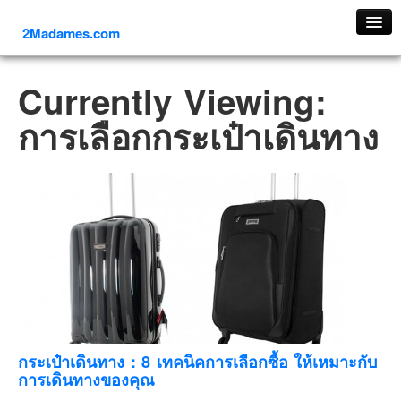
2Madames.com
เที่ยวทั่วไทย
Currently Viewing:
ภาคเหนือ
การเลือกกระเป๋าเดินทาง
ภาคใต้
ภาคตะวันออก
ภาคกลาง
ภาคตะวันตก
ภาคอีสาน
ทริปต่างประเทศ
ยุโรป
รัสเซีย
อิตาลี
กระเป๋าเดินทาง : 8 เทคนิคการเลือกซื้อ ให้เหมาะกับ
การเดินทางของคุณ
ตุรกี-ตุรเคีย