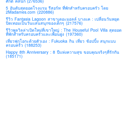
ศักดิ์ คลินิก (276536)
คันโต-โตเกียวและรอบๆ
5 อันดับสุดยอดโรงแรม รีสอร์ท ที่พักสำหรับครอบครัว โดย
2Madames.com (220886)
คันไซ-โอซาก้า เกียวโต
รีวิว Fantasia Lagoon สาขาเดอะมอลล์ บางแค : เปลี่ยนวันหยุด
ปิดเทอมเป็นวันแสนสนุกของเด็กๆ (217576)
คิวชู – ฟุกุโอกะ ซางะ เปปปุ ยุฟุอิน นางาซากิ
รีวิวพูลวิลล่าเปิดใหม่ที่เขาใหญ่ : The Houseful Pool Villa สุดยอด
ที่พักสำหรับครอบครัวและเพื่อนฝูง (197360)
ฟูจิ
เที่ยวฟุกุโอกะด้วยตัวเอง : Fukuoka กิน เที่ยว ช้อปปิ้ง สนุกแบบ
ฮอกไกโด
ครอบครัว (188253)
Happy 8th Anniversary : 8 ปีแห่งความสุข ขอบคุณจริงๆที่รักกัน
เอเชีย
(185171)
สิงคโปร์
จีน
มาเลเชีย
เวียดนาม
ฮ่องกง
มาเก๊า
มัลดีฟส์
อินเดีย