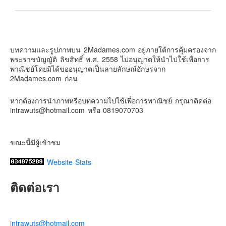
Contact & Support Us
2Madames เที่ยวและไลฟ์สไตล์แบบครอบครัว
2 weeks ago
บทความและรูปภาพบน 2Madames.com อยู่ภายใต้การคุ้มครองจาก
เตรียมไว้หนวด ถอยปืนลูกซอง
พระราชบัญญัติ ลิขสิทธิ์ พ.ศ. 2558 ไม่อนุญาตให้นำไปใช้เพื่อการ
#น้องเกรซ
#ลูกสาวเราเป็นสาวแล้ว
พาณิชย์โดยมิได้ขออนุญาตเป็นลายลักษณ์อักษรจาก
2Madames.com ก่อน
Photo
View on Facebook
·
Share
หากต้องการนำภาพหรือบทความไปใช้เพื่อการพาณิชย์ กรุณาติดต่อ
intrawuts@hotmail.com หรือ 0819070703
ขณะนี้มีผู้เข้าชม
Website Stats
ติดต่อเรา
intrawuts@hotmail.com