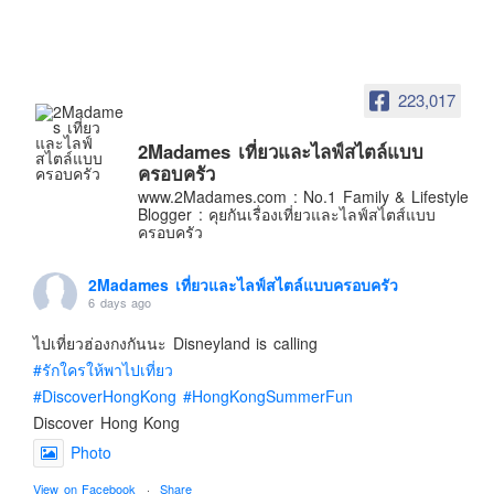
อินโดนีเซีย
เกาหลีใต้
ฮ่องกง
223,017
ไต้หวัน
ฟิลิปปินส์
2Madames เที่ยวและไลฟ์สไตล์แบบ
ครอบครัว
ออสเตรเลีย
www.2Madames.com : No.1 Family & Lifestyle
Blogger : คุยกันเรื่องเที่ยวและไลฟ์สไตส์แบบ
นิวซีแลนด์
ครอบครัว
อเมริกา
2Madames เที่ยวและไลฟ์สไตล์แบบครอบครัว
ร้านอร่อย
6 days ago
บทความครอบครัว
ไปเที่ยวฮ่องกงกันนะ Disneyland is calling
Beauty Review
#รักใครให้พาไปเที่ยว
รีวิวสายการบิน
#DiscoverHongKong
#HongKongSummerFun
Products & Applications
Discover Hong Kong
Photo
Events & PR News
About Us
View on Facebook
·
Share