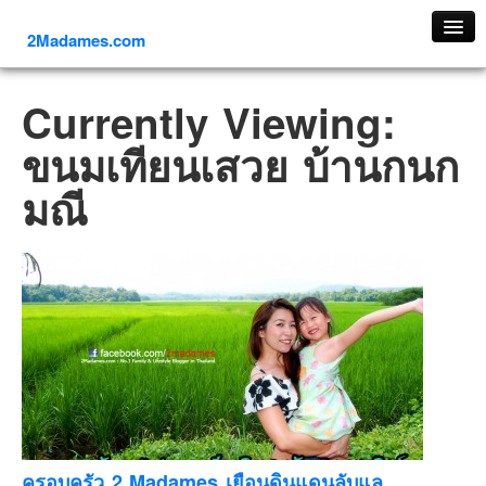
2Madames.com
เที่ยวทั่วไทย
Currently Viewing:
ภาคเหนือ
ขนมเทียนเสวย บ้านกนก
ภาคใต้
มณี
ภาคตะวันออก
ภาคกลาง
ภาคตะวันตก
ภาคอีสาน
ทริปต่างประเทศ
ยุโรป
รัสเซีย
อิตาลี
ตุรกี-ตุรเคีย
ครอบครัว 2 Madames เยือนดินแดนลับแล