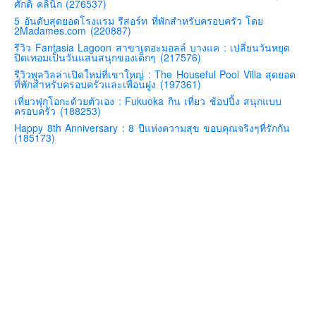
ศักดิ์ คลินิก (276537)
คันโต-โตเกียวและรอบๆ
5 อันดับสุดยอดโรงแรม รีสอร์ท ที่พักสำหรับครอบครัว โดย
2Madames.com (220887)
คันไซ-โอซาก้า เกียวโต
รีวิว Fantasia Lagoon สาขาเดอะมอลล์ บางแค : เปลี่ยนวันหยุด
ปิดเทอมเป็นวันแสนสนุกของเด็กๆ (217576)
คิวชู – ฟุกุโอกะ ซางะ เปปปุ ยุฟุอิน นางาซากิ
รีวิวพูลวิลล่าเปิดใหม่ที่เขาใหญ่ : The Houseful Pool Villa สุดยอด
ฟูจิ
ที่พักสำหรับครอบครัวและเพื่อนฝูง (197361)
เที่ยวฟุกุโอกะด้วยตัวเอง : Fukuoka กิน เที่ยว ช้อปปิ้ง สนุกแบบ
ฮอกไกโด
ครอบครัว (188253)
เอเชีย
Happy 8th Anniversary : 8 ปีแห่งความสุข ขอบคุณจริงๆที่รักกัน
(185173)
สิงคโปร์
จีน
มาเลเชีย
เวียดนาม
ฮ่องกง
มาเก๊า
มัลดีฟส์
อินเดีย