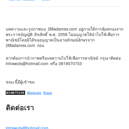
Contact & Support Us
2Madames เที่ยวและไลฟ์สไตล์แบบครอบครัว
2 weeks ago
บทความและรูปภาพบน 2Madames.com อยู่ภายใต้การคุ้มครองจาก
เตรียมไว้หนวด ถอยปืนลูกซอง
พระราชบัญญัติ ลิขสิทธิ์ พ.ศ. 2558 ไม่อนุญาตให้นำไปใช้เพื่อการ
#น้องเกรซ
#ลูกสาวเราเป็นสาวแล้ว
พาณิชย์โดยมิได้ขออนุญาตเป็นลายลักษณ์อักษรจาก
2Madames.com ก่อน
Photo
View on Facebook
·
Share
หากต้องการนำภาพหรือบทความไปใช้เพื่อการพาณิชย์ กรุณาติดต่อ
intrawuts@hotmail.com หรือ 0819070703
ขณะนี้มีผู้เข้าชม
Website Stats
ติดต่อเรา
intrawuts@hotmail.com