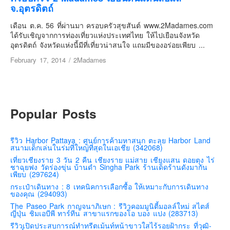
เยอรมัน
จ.อุตรดิตถ์
ฝรั่งเศส
เดือน ต.ค. 56 ที่ผ่านมา ครอบครัวสุขสันต์ www.2Madames.com
ได้รับเชิญจากการท่องเที่ยวแห่งประเทศไทย ให้ไปเยือนจังหวัด
ออสเตรีย
อุตรดิตถ์ จังหวัดแห่งนี้มีที่เที่ยวน่าสนใจ แถมมีของอร่อยเพียบ ...
สาธารณรัฐเช็ก
February 17, 2014
/
2Madames
ฮังการี
เนเธอร์แลนด์
เบลเยี่ยม
Popular Posts
สวิสเซอร์แลนด์
โปรตุเกส
รีวิว Harbor Pattaya : ศูนย์การค้ามหาสนุก ตะลุย Harbor Land
สเปน
สนามเด็กเล่นในร่มที่ใหญ่ที่สุดในเอเชีย (342068)
เที่ยวเชียงราย 3 วัน 2 คืน เชียงราย แม่สาย เชียงแสน ดอยตุง ไร่
โครเอเชีย
ชาฉุยฟง วัดร่องขุ่น บ้านดำ Singha Park ร้านเด็ดร้านดังมากัน
เพียบ (297624)
สโลเวเนีย
กระเป๋าเดินทาง : 8 เทคนิคการเลือกซื้อ ให้เหมาะกับการเดินทาง
ของคุณ (294093)
มอนเตรเนโกร
The Paseo Park กาญจนาภิเษก : รีวิวคอมมูนิตี้มอลล์ใหม่ สไตส์
บอสเนียและเฮอร์เซโกวีน่า
ญี่ปุ่น ชิมเอบีพี ทาร์ทีน สาขาแรกของโอ บอง แปง (283713)
รีวิวเปิดประสบการณ์ทำทรีตเม้นท์หน้าขาวใสไร้รอยฝ้ากระ ที่วุฒิ-
ญี่ปุ่น