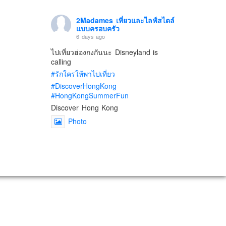
2Madames เที่ยวและไลฟ์สไตล์
แบบครอบครัว
6 days ago
ไปเที่ยวฮ่องกงกันนะ Disneyland is
calling
#รักใครให้พาไปเที่ยว
#DiscoverHongKong
#HongKongSummerFun
Discover Hong Kong
Photo
View on Facebook
·
Share
2Madames เที่ยวและไลฟ์สไตล์
แบบครอบครัว
2 weeks ago
เตรียมไว้หนวด ถอยปืนลูกซอง
#น้องเกรซ
#ลูกสาวเราเป็นสาวแล้ว
Photo