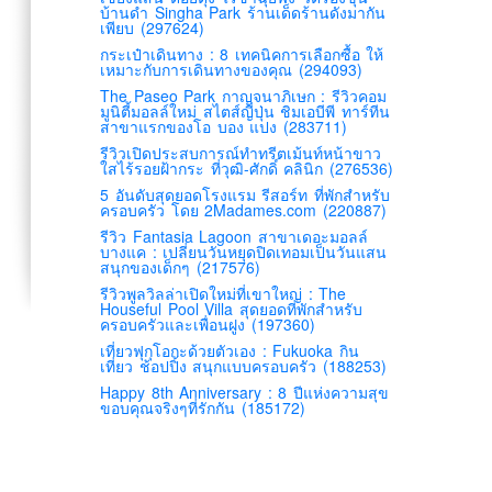
บ้านดำ Singha Park ร้านเด็ดร้านดังมากัน
เพียบ (297624)
กระเป๋าเดินทาง : 8 เทคนิคการเลือกซื้อ ให้
เหมาะกับการเดินทางของคุณ (294093)
The Paseo Park กาญจนาภิเษก : รีวิวคอม
มูนิตี้มอลล์ใหม่ สไตส์ญี่ปุ่น ชิมเอบีพี ทาร์ทีน
สาขาแรกของโอ บอง แปง (283711)
รีวิวเปิดประสบการณ์ทำทรีตเม้นท์หน้าขาว
ใสไร้รอยฝ้ากระ ที่วุฒิ-ศักดิ์ คลินิก (276536)
5 อันดับสุดยอดโรงแรม รีสอร์ท ที่พักสำหรับ
ครอบครัว โดย 2Madames.com (220887)
รีวิว Fantasia Lagoon สาขาเดอะมอลล์
บางแค : เปลี่ยนวันหยุดปิดเทอมเป็นวันแสน
สนุกของเด็กๆ (217576)
รีวิวพูลวิลล่าเปิดใหม่ที่เขาใหญ่ : The
Houseful Pool Villa สุดยอดที่พักสำหรับ
ครอบครัวและเพื่อนฝูง (197360)
เที่ยวฟุกุโอกะด้วยตัวเอง : Fukuoka กิน
เที่ยว ช้อปปิ้ง สนุกแบบครอบครัว (188253)
Happy 8th Anniversary : 8 ปีแห่งความสุข
ขอบคุณจริงๆที่รักกัน (185172)