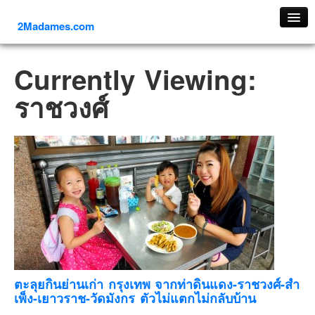
2Madames.com
เที่ยวทั่วไทย
Currently Viewing:
ภาคเหนือ
ราชวงศ์
ภาคใต้
ภาคตะวันออก
ภาคกลาง
ภาคตะวันตก
ภาคอีสาน
ทริปต่างประเทศ
ยุโรป
รัสเซีย
อิตาลี
ตะลุยกินย่านเก่า กรุงเทพ จากท่าดินแดง-ราชวงศ์-สำ
เพ็ง-เยาวราช-วัดมังกร ตัวไม่แตกไม่กลับบ้าน
ตุรกี-ตุรเคีย