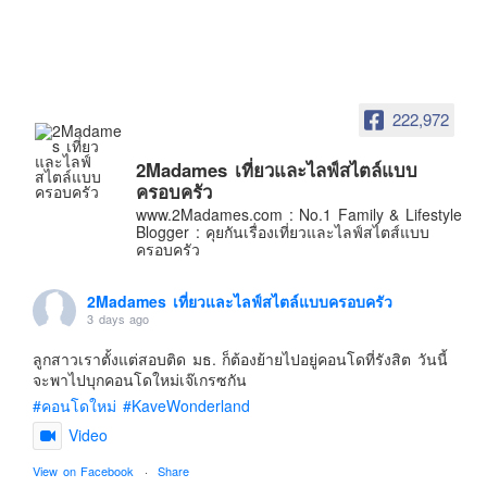
อินโดนีเซีย
เกาหลีใต้
ฮ่องกง
ไต้หวัน
222,972
ฟิลิปปินส์
2Madames เที่ยวและไลฟ์สไตล์แบบ
ออสเตรเลีย
ครอบครัว
นิวซีแลนด์
www.2Madames.com : No.1 Family & Lifestyle
Blogger : คุยกันเรื่องเที่ยวและไลฟ์สไตส์แบบ
อเมริกา
ครอบครัว
ร้านอร่อย
2Madames เที่ยวและไลฟ์สไตล์แบบครอบครัว
บทความครอบครัว
3 days ago
Beauty Review
ลูกสาวเราตั้งแต่สอบติด มธ. ก็ต้องย้ายไปอยู่คอนโดที่รังสิต วันนี้
จะพาไปบุกคอนโดใหม่เจ๊เกรซกัน
รีวิวสายการบิน
#คอนโดใหม่
#KaveWonderland
Products & Applications
Video
Events & PR News
View on Facebook
·
Share
About Us