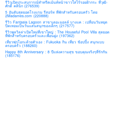
รีวิวเปิดประสบการณ์ทำทรีตเม้นท์หน้าขาวใสไร้รอยฝ้ากระ ที่วุฒิ-
ศักดิ์ คลินิก (276539)
คันโต-โตเกียวและรอบๆ
5 อันดับสุดยอดโรงแรม รีสอร์ท ที่พักสำหรับครอบครัว โดย
คันไซ-โอซาก้า เกียวโต
2Madames.com (220888)
รีวิว Fantasia Lagoon สาขาเดอะมอลล์ บางแค : เปลี่ยนวันหยุด
คิวชู – ฟุกุโอกะ ซางะ เปปปุ ยุฟุอิน นางาซากิ
ปิดเทอมเป็นวันแสนสนุกของเด็กๆ (217577)
ฟูจิ
รีวิวพูลวิลล่าเปิดใหม่ที่เขาใหญ่ : The Houseful Pool Villa สุดยอด
ที่พักสำหรับครอบครัวและเพื่อนฝูง (197362)
ฮอกไกโด
เที่ยวฟุกุโอกะด้วยตัวเอง : Fukuoka กิน เที่ยว ช้อปปิ้ง สนุกแบบ
ครอบครัว (188260)
เอเชีย
Happy 8th Anniversary : 8 ปีแห่งความสุข ขอบคุณจริงๆที่รักกัน
สิงคโปร์
(185176)
จีน
มาเลเชีย
เวียดนาม
ฮ่องกง
มาเก๊า
มัลดีฟส์
อินเดีย