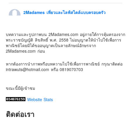
Contact & Support Us
2Madames เที่ยวและไลฟ์สไตล์แบบครอบครัว
6 days ago
ดิสนี่ย์แลนด์ไม่ปิดไม่กลับ
บทความและรูปภาพบน 2Madames.com อยู่ภายใต้การคุ้มครองจาก
ปล. ขอบคุณเสื้อทีมน่ารักๆจาก
BabyLovett เสื้อผ้าเด็ก
พระราชบัญญัติ ลิขสิทธิ์ พ.ศ. 2558 ไม่อนุญาตให้นำไปใช้เพื่อการ
#รักใครให้พาไปดิสนีย์แลนด์
#hongkongdisneyland
พาณิชย์โดยมิได้ขออนุญาตเป็นลายลักษณ์อักษรจาก
#discoverhongkong
#hongkongsummerfu
2Madames.com ก่อน
Discover Hong Kong
หากต้องการนำภาพหรือบทความไปใช้เพื่อการพาณิชย์ กรุณาติดต่อ
Photo
intrawuts@hotmail.com หรือ 0819070703
View on Facebook
·
Share
ขณะนี้มีผู้เข้าชม
Website Stats
ติดต่อเรา