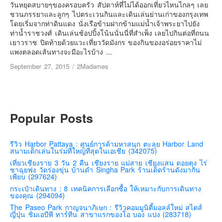
เยอรมัน
วันหยุดสบายๆของครอบครัว สัปดาห์ที่ไม่ได้ออกเที่ยวไหนไกลๆ เลย
ชวนภรรยาและลูกๆ ไปตระเวนกินและเดินเล่นย่านเก่าของกรุงเทพ
ฝรั่งเศส
โดยเริ่มจากท่าดินแดง นั่งเรือข้ามฝากข้ามแม่น้ำเจ้าพระยาไปยัง
ท่าน้ำราชวงศ์ เดินเล่นช้อปปิ้งโน้นนั่นนี่ที่สำเพ็ง เลยไปกินต่อที่ถนน
ออสเตรีย
เยาวราช ปิดท้ายด้วยแวะเที่ยววัดมังกร ของกินของอร่อยราคาไม่
สาธารณรัฐเช็ก
แพงตลอดเส้นทางจะมีอะไรบ้าง ...
ฮังการี
September 27, 2015
/
2Madames
เนเธอร์แลนด์
เบลเยี่ยม
สวิสเซอร์แลนด์
Popular Posts
โปรตุเกส
สเปน
รีวิว Harbor Pattaya : ศูนย์การค้ามหาสนุก ตะลุย Harbor Land
สนามเด็กเล่นในร่มที่ใหญ่ที่สุดในเอเชีย (342075)
โครเอเชีย
เที่ยวเชียงราย 3 วัน 2 คืน เชียงราย แม่สาย เชียงแสน ดอยตุง ไร่
ชาฉุยฟง วัดร่องขุ่น บ้านดำ Singha Park ร้านเด็ดร้านดังมากัน
สโลเวเนีย
เพียบ (297624)
มอนเตรเนโกร
กระเป๋าเดินทาง : 8 เทคนิคการเลือกซื้อ ให้เหมาะกับการเดินทาง
ของคุณ (294094)
บอสเนียและเฮอร์เซโกวีน่า
The Paseo Park กาญจนาภิเษก : รีวิวคอมมูนิตี้มอลล์ใหม่ สไตส์
ญี่ปุ่น ชิมเอบีพี ทาร์ทีน สาขาแรกของโอ บอง แปง (283718)
ญี่ปุ่น