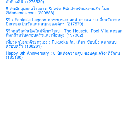
ศักดิ์ คลินิก (276539)
คันโต-โตเกียวและรอบๆ
5 อันดับสุดยอดโรงแรม รีสอร์ท ที่พักสำหรับครอบครัว โดย
2Madames.com (220888)
คันไซ-โอซาก้า เกียวโต
รีวิว Fantasia Lagoon สาขาเดอะมอลล์ บางแค : เปลี่ยนวันหยุด
ปิดเทอมเป็นวันแสนสนุกของเด็กๆ (217579)
คิวชู – ฟุกุโอกะ ซางะ เปปปุ ยุฟุอิน นางาซากิ
รีวิวพูลวิลล่าเปิดใหม่ที่เขาใหญ่ : The Houseful Pool Villa สุดยอด
ฟูจิ
ที่พักสำหรับครอบครัวและเพื่อนฝูง (197362)
เที่ยวฟุกุโอกะด้วยตัวเอง : Fukuoka กิน เที่ยว ช้อปปิ้ง สนุกแบบ
ฮอกไกโด
ครอบครัว (188261)
เอเชีย
Happy 8th Anniversary : 8 ปีแห่งความสุข ขอบคุณจริงๆที่รักกัน
(185180)
สิงคโปร์
จีน
มาเลเชีย
เวียดนาม
ฮ่องกง
มาเก๊า
มัลดีฟส์
อินเดีย