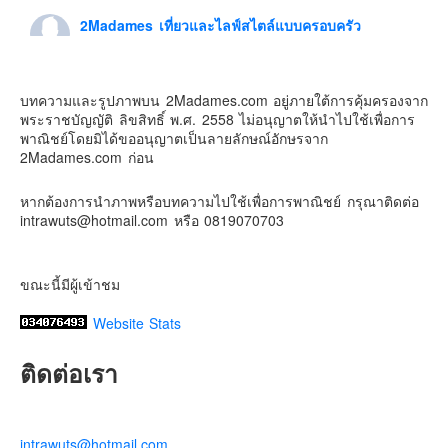
2Madames เที่ยวและไลฟ์สไตล์แบบครอบครัว
Contact & Support Us
1 week ago
ดิสนี่ย์แลนด์ไม่ปิดไม่กลับ
บทความและรูปภาพบน 2Madames.com อยู่ภายใต้การคุ้มครองจาก
ปล. ขอบคุณเสื้อทีมน่ารักๆจาก
BabyLovett เสื้อผ้าเด็ก
พระราชบัญญัติ ลิขสิทธิ์ พ.ศ. 2558 ไม่อนุญาตให้นำไปใช้เพื่อการ
#รักใครให้พาไปดิสนีย์แลนด์
#hongkongdisneyland
พาณิชย์โดยมิได้ขออนุญาตเป็นลายลักษณ์อักษรจาก
#discoverhongkong
#hongkongsummerfu
2Madames.com ก่อน
Discover Hong Kong
หากต้องการนำภาพหรือบทความไปใช้เพื่อการพาณิชย์ กรุณาติดต่อ
Photo
intrawuts@hotmail.com หรือ 0819070703
View on Facebook
·
Share
ขณะนี้มีผู้เข้าชม
Website Stats
ติดต่อเรา
intrawuts@hotmail.com