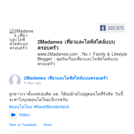
อินโดนีเซีย
เกาหลีใต้
ฮ่องกง
222,972
ไต้หวัน
ฟิลิปปินส์
2Madames เที่ยวและไลฟ์สไตล์แบบ
ครอบครัว
ออสเตรเลีย
www.2Madames.com : No.1 Family & Lifestyle
Blogger : คุยกันเรื่องเที่ยวและไลฟ์สไตส์แบบ
นิวซีแลนด์
ครอบครัว
อเมริกา
ร้านอร่อย
2Madames เที่ยวและไลฟ์สไตล์แบบครอบครัว
5 days ago
บทความครอบครัว
ลูกสาวเราตั้งแต่สอบติด มธ. ก็ต้องย้ายไปอยู่คอนโดที่รังสิต วันนี้
Beauty Review
จะพาไปบุกคอนโดใหม่เจ๊เกรซกัน
รีวิวสายการบิน
#คอนโดใหม่
#KaveWonderland
Products & Applications
Video
Events & PR News
View on Facebook
·
Share
About Us