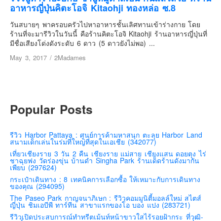
เยอรมัน
อาหารญี่ปุ่นคิตะโอจิ Kitaohji ทองหล่อ ซ.8
ฝรั่งเศส
วันสบายๆ พาครอบครัวไปหาอาหารชั้นเลิศทานเข้าร่างกาย โดย
ร้านที่จะมารีวิวในวันนี้ คือร้านคิตะโอจิ Kitaohji ร้านอาหารญี่ปุ่นที่
ออสเตรีย
มีชื่อเสียงโด่งดังระดับ 6 ดาว (5 ดาวยังไม่พอ) ...
สาธารณรัฐเช็ก
May 3, 2017
/
2Madames
ฮังการี
เนเธอร์แลนด์
เบลเยี่ยม
Popular Posts
สวิสเซอร์แลนด์
โปรตุเกส
รีวิว Harbor Pattaya : ศูนย์การค้ามหาสนุก ตะลุย Harbor Land
สเปน
สนามเด็กเล่นในร่มที่ใหญ่ที่สุดในเอเชีย (342077)
เที่ยวเชียงราย 3 วัน 2 คืน เชียงราย แม่สาย เชียงแสน ดอยตุง ไร่
โครเอเชีย
ชาฉุยฟง วัดร่องขุ่น บ้านดำ Singha Park ร้านเด็ดร้านดังมากัน
เพียบ (297624)
สโลเวเนีย
กระเป๋าเดินทาง : 8 เทคนิคการเลือกซื้อ ให้เหมาะกับการเดินทาง
ของคุณ (294095)
มอนเตรเนโกร
The Paseo Park กาญจนาภิเษก : รีวิวคอมมูนิตี้มอลล์ใหม่ สไตส์
บอสเนียและเฮอร์เซโกวีน่า
ญี่ปุ่น ชิมเอบีพี ทาร์ทีน สาขาแรกของโอ บอง แปง (283721)
รีวิวเปิดประสบการณ์ทำทรีตเม้นท์หน้าขาวใสไร้รอยฝ้ากระ ที่วุฒิ-
ญี่ปุ่น