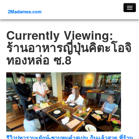
2Madames.com
เที่ยวทั่วไทย
Currently Viewing:
ภาคเหนือ
ร้านอาหารญี่ปุ่นคิตะโอจิ
ภาคใต้
ทองหล่อ ซ.8
ภาคตะวันออก
ภาคกลาง
ภาคตะวันตก
ภาคอีสาน
ทริปต่างประเทศ
ยุโรป
รัสเซีย
อิตาลี
ตุรกี-ตุรเคีย
รีวิวปูทาราบะยักษ์-ชาบูหมูดำสเปน กินแล้วสวย ที่ร้าน