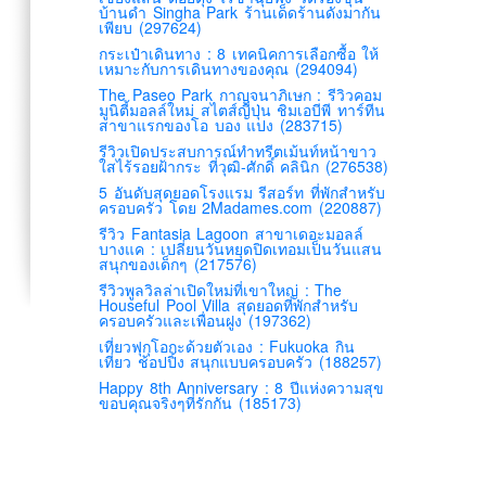
บ้านดำ Singha Park ร้านเด็ดร้านดังมากัน
เพียบ (297624)
กระเป๋าเดินทาง : 8 เทคนิคการเลือกซื้อ ให้
เหมาะกับการเดินทางของคุณ (294094)
The Paseo Park กาญจนาภิเษก : รีวิวคอม
มูนิตี้มอลล์ใหม่ สไตส์ญี่ปุ่น ชิมเอบีพี ทาร์ทีน
สาขาแรกของโอ บอง แปง (283715)
รีวิวเปิดประสบการณ์ทำทรีตเม้นท์หน้าขาว
ใสไร้รอยฝ้ากระ ที่วุฒิ-ศักดิ์ คลินิก (276538)
5 อันดับสุดยอดโรงแรม รีสอร์ท ที่พักสำหรับ
ครอบครัว โดย 2Madames.com (220887)
รีวิว Fantasia Lagoon สาขาเดอะมอลล์
บางแค : เปลี่ยนวันหยุดปิดเทอมเป็นวันแสน
สนุกของเด็กๆ (217576)
รีวิวพูลวิลล่าเปิดใหม่ที่เขาใหญ่ : The
Houseful Pool Villa สุดยอดที่พักสำหรับ
ครอบครัวและเพื่อนฝูง (197362)
เที่ยวฟุกุโอกะด้วยตัวเอง : Fukuoka กิน
เที่ยว ช้อปปิ้ง สนุกแบบครอบครัว (188257)
Happy 8th Anniversary : 8 ปีแห่งความสุข
ขอบคุณจริงๆที่รักกัน (185173)