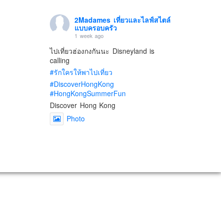
2Madames เที่ยวและไลฟ์สไตล์
แบบครอบครัว
1 week ago
ไปเที่ยวฮ่องกงกันนะ Disneyland is
calling
#รักใครให้พาไปเที่ยว
#DiscoverHongKong
#HongKongSummerFun
Discover Hong Kong
Photo
View on Facebook
·
Share
2Madames เที่ยวและไลฟ์สไตล์
แบบครอบครัว
2 weeks ago
เตรียมไว้หนวด ถอยปืนลูกซอง
#น้องเกรซ
#ลูกสาวเราเป็นสาวแล้ว
Photo