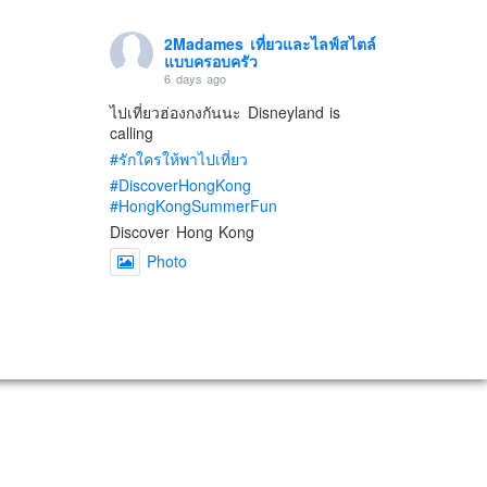
2Madames เที่ยวและไลฟ์สไตล์
แบบครอบครัว
6 days ago
ไปเที่ยวฮ่องกงกันนะ Disneyland is
calling
#รักใครให้พาไปเที่ยว
#DiscoverHongKong
#HongKongSummerFun
Discover Hong Kong
Photo
View on Facebook
·
Share
2Madames เที่ยวและไลฟ์สไตล์
แบบครอบครัว
2 weeks ago
เตรียมไว้หนวด ถอยปืนลูกซอง
#น้องเกรซ
#ลูกสาวเราเป็นสาวแล้ว
Photo