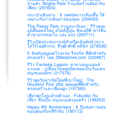
บ้านดำ Singha Park ร้านเด็ดร้านดังมากัน
เพียบ (297624)
กระเป๋าเดินทาง : 8 เทคนิคการเลือกซื้อ ให้
เหมาะกับการเดินทางของคุณ (294093)
The Paseo Park กาญจนาภิเษก : รีวิวคอม
มูนิตี้มอลล์ใหม่ สไตส์ญี่ปุ่น ชิมเอบีพี ทาร์ทีน
สาขาแรกของโอ บอง แปง (283711)
รีวิวเปิดประสบการณ์ทำทรีตเม้นท์หน้าขาว
ใสไร้รอยฝ้ากระ ที่วุฒิ-ศักดิ์ คลินิก (276536)
5 อันดับสุดยอดโรงแรม รีสอร์ท ที่พักสำหรับ
ครอบครัว โดย 2Madames.com (220887)
รีวิว Fantasia Lagoon สาขาเดอะมอลล์
บางแค : เปลี่ยนวันหยุดปิดเทอมเป็นวันแสน
สนุกของเด็กๆ (217576)
รีวิวพูลวิลล่าเปิดใหม่ที่เขาใหญ่ : The
Houseful Pool Villa สุดยอดที่พักสำหรับ
ครอบครัวและเพื่อนฝูง (197360)
เที่ยวฟุกุโอกะด้วยตัวเอง : Fukuoka กิน
เที่ยว ช้อปปิ้ง สนุกแบบครอบครัว (188253)
Happy 8th Anniversary : 8 ปีแห่งความสุข
ขอบคุณจริงๆที่รักกัน (185172)