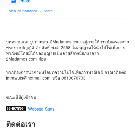
Photo
Contact & Support Us
View on Facebook
·
Share
2Madames เที่ยวและไลฟ์สไตล์แบบครอบครัว
2 weeks ago
บทความและรูปภาพบน 2Madames.com อยู่ภายใต้การคุ้มครองจาก
เตรียมไว้หนวด ถอยปืนลูกซอง
พระราชบัญญัติ ลิขสิทธิ์ พ.ศ. 2558 ไม่อนุญาตให้นำไปใช้เพื่อการ
#น้องเกรซ
#ลูกสาวเราเป็นสาวแล้ว
พาณิชย์โดยมิได้ขออนุญาตเป็นลายลักษณ์อักษรจาก
2Madames.com ก่อน
Photo
View on Facebook
·
Share
หากต้องการนำภาพหรือบทความไปใช้เพื่อการพาณิชย์ กรุณาติดต่อ
intrawuts@hotmail.com หรือ 0819070703
ขณะนี้มีผู้เข้าชม
Website Stats
ติดต่อเรา