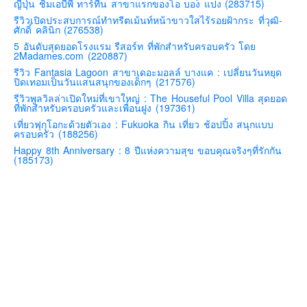
ญี่ปุ่น ชิมเอบีพี ทาร์ทีน สาขาแรกของโอ บอง แปง (283715)
คันโต-โตเกียวและรอบๆ
รีวิวเปิดประสบการณ์ทำทรีตเม้นท์หน้าขาวใสไร้รอยฝ้ากระ ที่วุฒิ-
ศักดิ์ คลินิก (276538)
คันไซ-โอซาก้า เกียวโต
5 อันดับสุดยอดโรงแรม รีสอร์ท ที่พักสำหรับครอบครัว โดย
2Madames.com (220887)
คิวชู – ฟุกุโอกะ ซางะ เปปปุ ยุฟุอิน นางาซากิ
รีวิว Fantasia Lagoon สาขาเดอะมอลล์ บางแค : เปลี่ยนวันหยุด
ฟูจิ
ปิดเทอมเป็นวันแสนสนุกของเด็กๆ (217576)
รีวิวพูลวิลล่าเปิดใหม่ที่เขาใหญ่ : The Houseful Pool Villa สุดยอด
ฮอกไกโด
ที่พักสำหรับครอบครัวและเพื่อนฝูง (197361)
เอเชีย
เที่ยวฟุกุโอกะด้วยตัวเอง : Fukuoka กิน เที่ยว ช้อปปิ้ง สนุกแบบ
ครอบครัว (188256)
สิงคโปร์
Happy 8th Anniversary : 8 ปีแห่งความสุข ขอบคุณจริงๆที่รักกัน
(185173)
จีน
มาเลเชีย
เวียดนาม
ฮ่องกง
มาเก๊า
มัลดีฟส์
อินเดีย