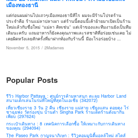
เยอรมัน
เมืองทองธานี
ฝรั่งเศส
แต่ก่อนผมผ่านไปแถวๆเมืองทองธานีทีไร ผมจะมีร้านโปรดร้าน
ประจำคือ ร้านแม่ลาปลาเผา แต่ร้านนี้ตอนนี้เค้าย้ายมาเปิดเป็นร้าน
ออสเตรีย
ใหม่แล้วกับชื่อใหม่ “แม่ลา คิทเช่น” แต่เจ้าของและทีมงานยังเป็นทีม
สาธารณรัฐเช็ก
เดิมนะครับ แถมอาหารก็ยังคงคุณภาพและรสชาติที่อร่อยเช่นเคย ไม่
เคยผิดหวังเลยสักครั้งที่มาฝากท้องกับร้านนี้ มีอะไรอร่อยบ้าง ...
ฮังการี
November 5, 2015
/
2Madames
เนเธอร์แลนด์
เบลเยี่ยม
สวิสเซอร์แลนด์
Popular Posts
โปรตุเกส
สเปน
รีวิว Harbor Pattaya : ศูนย์การค้ามหาสนุก ตะลุย Harbor Land
โครเอเชีย
สนามเด็กเล่นในร่มที่ใหญ่ที่สุดในเอเชีย (342072)
สโลเวเนีย
เที่ยวเชียงราย 3 วัน 2 คืน เชียงราย แม่สาย เชียงแสน ดอยตุง ไร่
ชาฉุยฟง วัดร่องขุ่น บ้านดำ Singha Park ร้านเด็ดร้านดังมากัน
เพียบ (297624)
มอนเตรเนโกร
กระเป๋าเดินทาง : 8 เทคนิคการเลือกซื้อ ให้เหมาะกับการเดินทาง
บอสเนียและเฮอร์เซโกวีน่า
ของคุณ (294094)
The Paseo Park กาญจนาภิเษก : รีวิวคอมมูนิตี้มอลล์ใหม่ สไตส์
ญี่ปุ่น