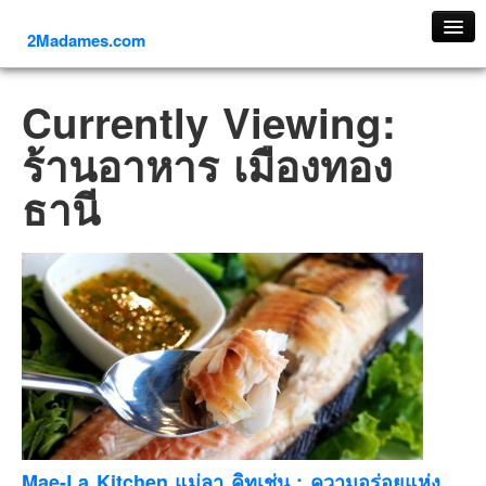
2Madames.com
เที่ยวทั่วไทย
Currently Viewing:
ภาคเหนือ
ร้านอาหาร เมืองทอง
ภาคใต้
ธานี
ภาคตะวันออก
ภาคกลาง
ภาคตะวันตก
ภาคอีสาน
ทริปต่างประเทศ
ยุโรป
รัสเซีย
อิตาลี
ตุรกี-ตุรเคีย
Mae-La Kitchen แม่ลา คิทเช่น : ความอร่อยแห่ง