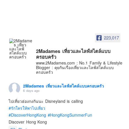
อินโดนีเซีย
เกาหลีใต้
ฮ่องกง
ไต้หวัน
223,017
ฟิลิปปินส์
ออสเตรเลีย
2Madames เที่ยวและไลฟ์สไตล์แบบ
ครอบครัว
นิวซีแลนด์
www.2Madames.com : No.1 Family & Lifestyle
อเมริกา
Blogger : คุยกันเรื่องเที่ยวและไลฟ์สไตส์แบบ
ครอบครัว
ร้านอร่อย
บทความครอบครัว
2Madames เที่ยวและไลฟ์สไตล์แบบครอบครัว
6 days ago
Beauty Review
ไปเที่ยวฮ่องกงกันนะ Disneyland is calling
รีวิวสายการบิน
#รักใครให้พาไปเที่ยว
Products & Applications
#DiscoverHongKong
#HongKongSummerFun
Events & PR News
Discover Hong Kong
About Us