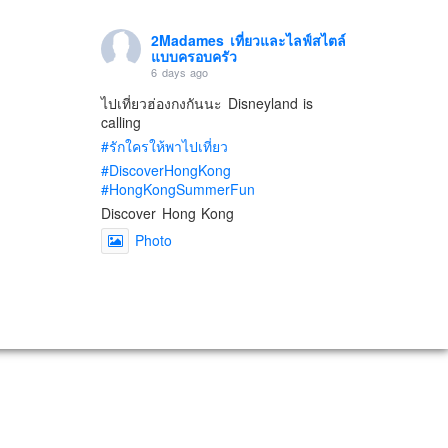
2Madames เที่ยวและไลฟ์สไตล์
แบบครอบครัว
6 days ago
ไปเที่ยวฮ่องกงกันนะ Disneyland is
calling
#รักใครให้พาไปเที่ยว
#DiscoverHongKong
#HongKongSummerFun
Discover Hong Kong
Photo
View on Facebook
·
Share
2Madames เที่ยวและไลฟ์สไตล์
แบบครอบครัว
2 weeks ago
เตรียมไว้หนวด ถอยปืนลูกซอง
#น้องเกรซ
#ลูกสาวเราเป็นสาวแล้ว
Photo