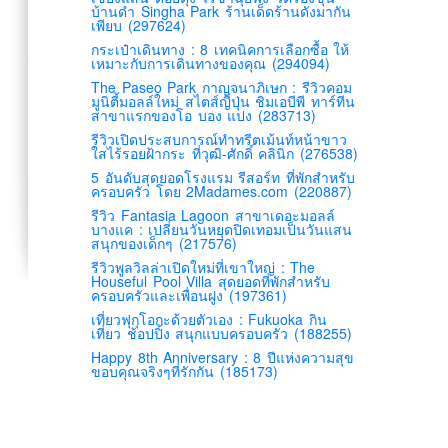
บ้านดำ Singha Park ร้านเด็ดร้านดังมากัน
เพียบ (297624)
กระเป๋าเดินทาง : 8 เทคนิคการเลือกซื้อ ให้
เหมาะกับการเดินทางของคุณ (294094)
The Paseo Park กาญจนาภิเษก : รีวิวคอม
มูนิตี้มอลล์ใหม่ สไตส์ญี่ปุ่น ชิมเอบีพี ทาร์ทีน
สาขาแรกของโอ บอง แปง (283713)
รีวิวเปิดประสบการณ์ทำทรีตเม้นท์หน้าขาว
ใสไร้รอยฝ้ากระ ที่วุฒิ-ศักดิ์ คลินิก (276538)
5 อันดับสุดยอดโรงแรม รีสอร์ท ที่พักสำหรับ
ครอบครัว โดย 2Madames.com (220887)
รีวิว Fantasia Lagoon สาขาเดอะมอลล์
บางแค : เปลี่ยนวันหยุดปิดเทอมเป็นวันแสน
สนุกของเด็กๆ (217576)
รีวิวพูลวิลล่าเปิดใหม่ที่เขาใหญ่ : The
Houseful Pool Villa สุดยอดที่พักสำหรับ
ครอบครัวและเพื่อนฝูง (197361)
เที่ยวฟุกุโอกะด้วยตัวเอง : Fukuoka กิน
เที่ยว ช้อปปิ้ง สนุกแบบครอบครัว (188255)
Happy 8th Anniversary : 8 ปีแห่งความสุข
ขอบคุณจริงๆที่รักกัน (185173)