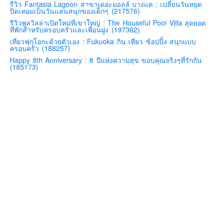
รีวิว Fantasia Lagoon สาขาเดอะมอลล์ บางแค : เปลี่ยนวันหยุด
ปิดเทอมเป็นวันแสนสนุกของเด็กๆ (217576)
คันโต-โตเกียวและรอบๆ
รีวิวพูลวิลล่าเปิดใหม่ที่เขาใหญ่ : The Houseful Pool Villa สุดยอด
คันไซ-โอซาก้า เกียวโต
ที่พักสำหรับครอบครัวและเพื่อนฝูง (197362)
เที่ยวฟุกุโอกะด้วยตัวเอง : Fukuoka กิน เที่ยว ช้อปปิ้ง สนุกแบบ
คิวชู – ฟุกุโอกะ ซางะ เปปปุ ยุฟุอิน นางาซากิ
ครอบครัว (188257)
ฟูจิ
Happy 8th Anniversary : 8 ปีแห่งความสุข ขอบคุณจริงๆที่รักกัน
(185173)
ฮอกไกโด
เอเชีย
สิงคโปร์
จีน
มาเลเชีย
เวียดนาม
ฮ่องกง
มาเก๊า
มัลดีฟส์
อินเดีย