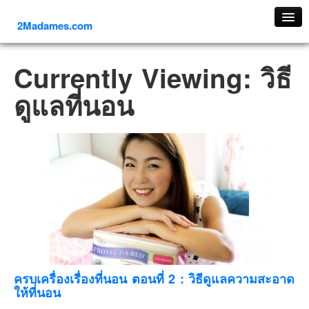
2Madames.com
เที่ยวทั่วไทย
Currently Viewing: วิธี
ภาคเหนือ
ดูแลที่นอน
ภาคใต้
ภาคตะวันออก
ภาคกลาง
ภาคตะวันตก
ภาคอีสาน
ทริปต่างประเทศ
ยุโรป
รัสเซีย
อิตาลี
ครบเครื่องเรื่องที่นอน ตอนที่ 2 : วิธีดูแลความสะอาด
ให้ที่นอน
ตุรกี-ตุรเคีย