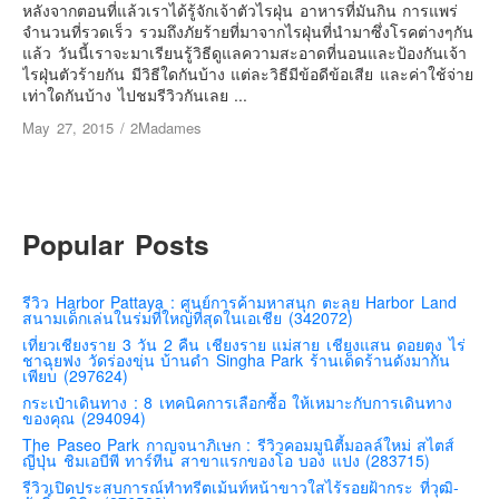
เยอรมัน
หลังจากตอนที่แล้วเราได้รู้จักเจ้าตัวไรฝุ่น อาหารที่มันกิน การแพร่
จำนวนที่รวดเร็ว รวมถึงภัยร้ายที่มาจากไรฝุ่นที่นำมาซึ่งโรคต่างๆกัน
ฝรั่งเศส
แล้ว วันนี้เราจะมาเรียนรู้วิธีดูแลความสะอาดที่นอนและป้องกันเจ้า
ไรฝุ่นตัวร้ายกัน มีวิธีใดกันบ้าง แต่ละวิธีมีข้อดีข้อเสีย และค่าใช้จ่าย
ออสเตรีย
เท่าใดกันบ้าง ไปชมรีวิวกันเลย ...
สาธารณรัฐเช็ก
May 27, 2015
/
2Madames
ฮังการี
เนเธอร์แลนด์
เบลเยี่ยม
Popular Posts
สวิสเซอร์แลนด์
โปรตุเกส
รีวิว Harbor Pattaya : ศูนย์การค้ามหาสนุก ตะลุย Harbor Land
สนามเด็กเล่นในร่มที่ใหญ่ที่สุดในเอเชีย (342072)
สเปน
เที่ยวเชียงราย 3 วัน 2 คืน เชียงราย แม่สาย เชียงแสน ดอยตุง ไร่
โครเอเชีย
ชาฉุยฟง วัดร่องขุ่น บ้านดำ Singha Park ร้านเด็ดร้านดังมากัน
เพียบ (297624)
สโลเวเนีย
กระเป๋าเดินทาง : 8 เทคนิคการเลือกซื้อ ให้เหมาะกับการเดินทาง
ของคุณ (294094)
มอนเตรเนโกร
The Paseo Park กาญจนาภิเษก : รีวิวคอมมูนิตี้มอลล์ใหม่ สไตส์
บอสเนียและเฮอร์เซโกวีน่า
ญี่ปุ่น ชิมเอบีพี ทาร์ทีน สาขาแรกของโอ บอง แปง (283715)
รีวิวเปิดประสบการณ์ทำทรีตเม้นท์หน้าขาวใสไร้รอยฝ้ากระ ที่วุฒิ-
ญี่ปุ่น