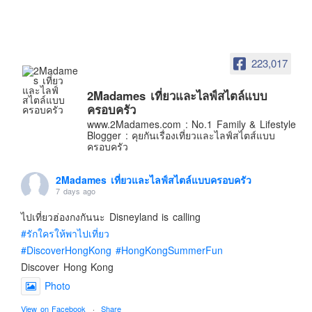
อินโดนีเซีย
เกาหลีใต้
ฮ่องกง
223,017
ไต้หวัน
ฟิลิปปินส์
2Madames เที่ยวและไลฟ์สไตล์แบบ
ครอบครัว
ออสเตรเลีย
www.2Madames.com : No.1 Family & Lifestyle
Blogger : คุยกันเรื่องเที่ยวและไลฟ์สไตส์แบบ
นิวซีแลนด์
ครอบครัว
อเมริกา
2Madames เที่ยวและไลฟ์สไตล์แบบครอบครัว
ร้านอร่อย
7 days ago
บทความครอบครัว
ไปเที่ยวฮ่องกงกันนะ Disneyland is calling
Beauty Review
#รักใครให้พาไปเที่ยว
รีวิวสายการบิน
#DiscoverHongKong
#HongKongSummerFun
Products & Applications
Discover Hong Kong
Photo
Events & PR News
About Us
View on Facebook
·
Share