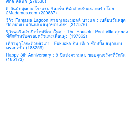
ศักดิ์ คลินิก (276538)
คันโต-โตเกียวและรอบๆ
5 อันดับสุดยอดโรงแรม รีสอร์ท ที่พักสำหรับครอบครัว โดย
2Madames.com (220887)
คันไซ-โอซาก้า เกียวโต
รีวิว Fantasia Lagoon สาขาเดอะมอลล์ บางแค : เปลี่ยนวันหยุด
ปิดเทอมเป็นวันแสนสนุกของเด็กๆ (217576)
คิวชู – ฟุกุโอกะ ซางะ เปปปุ ยุฟุอิน นางาซากิ
รีวิวพูลวิลล่าเปิดใหม่ที่เขาใหญ่ : The Houseful Pool Villa สุดยอด
ที่พักสำหรับครอบครัวและเพื่อนฝูง (197362)
ฟูจิ
เที่ยวฟุกุโอกะด้วยตัวเอง : Fukuoka กิน เที่ยว ช้อปปิ้ง สนุกแบบ
ฮอกไกโด
ครอบครัว (188256)
Happy 8th Anniversary : 8 ปีแห่งความสุข ขอบคุณจริงๆที่รักกัน
เอเชีย
(185173)
สิงคโปร์
จีน
มาเลเชีย
เวียดนาม
ฮ่องกง
มาเก๊า
มัลดีฟส์
อินเดีย