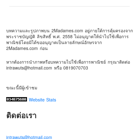
Contact & Support Us
2Madames เที่ยวและไลฟ์สไตล์แบบครอบครัว
2 weeks ago
บทความและรูปภาพบน 2Madames.com อยู่ภายใต้การคุ้มครองจาก
เตรียมไว้หนวด ถอยปืนลูกซอง
พระราชบัญญัติ ลิขสิทธิ์ พ.ศ. 2558 ไม่อนุญาตให้นำไปใช้เพื่อการ
#น้องเกรซ
#ลูกสาวเราเป็นสาวแล้ว
พาณิชย์โดยมิได้ขออนุญาตเป็นลายลักษณ์อักษรจาก
2Madames.com ก่อน
Photo
View on Facebook
·
Share
หากต้องการนำภาพหรือบทความไปใช้เพื่อการพาณิชย์ กรุณาติดต่อ
intrawuts@hotmail.com หรือ 0819070703
ขณะนี้มีผู้เข้าชม
Website Stats
ติดต่อเรา
intrawuts@hotmail.com