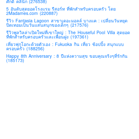
ศักดิ์ คลินิก (276538)
คันโต-โตเกียวและรอบๆ
5 อันดับสุดยอดโรงแรม รีสอร์ท ที่พักสำหรับครอบครัว โดย
2Madames.com (220887)
คันไซ-โอซาก้า เกียวโต
รีวิว Fantasia Lagoon สาขาเดอะมอลล์ บางแค : เปลี่ยนวันหยุด
ปิดเทอมเป็นวันแสนสนุกของเด็กๆ (217576)
คิวชู – ฟุกุโอกะ ซางะ เปปปุ ยุฟุอิน นางาซากิ
รีวิวพูลวิลล่าเปิดใหม่ที่เขาใหญ่ : The Houseful Pool Villa สุดยอด
ฟูจิ
ที่พักสำหรับครอบครัวและเพื่อนฝูง (197361)
เที่ยวฟุกุโอกะด้วยตัวเอง : Fukuoka กิน เที่ยว ช้อปปิ้ง สนุกแบบ
ฮอกไกโด
ครอบครัว (188256)
เอเชีย
Happy 8th Anniversary : 8 ปีแห่งความสุข ขอบคุณจริงๆที่รักกัน
(185173)
สิงคโปร์
จีน
มาเลเชีย
เวียดนาม
ฮ่องกง
มาเก๊า
มัลดีฟส์
อินเดีย