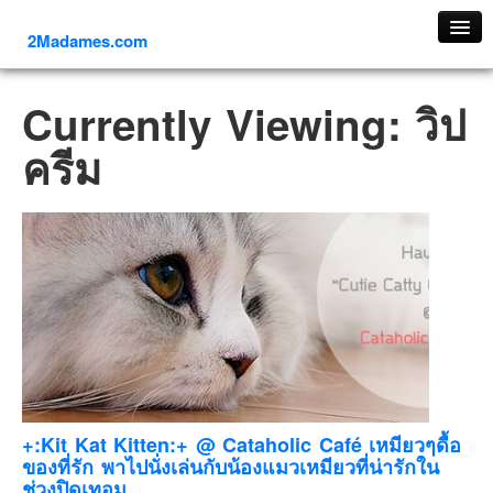
2Madames.com
เที่ยวทั่วไทย
Currently Viewing: วิป
ภาคเหนือ
ครีม
ภาคใต้
ภาคตะวันออก
ภาคกลาง
ภาคตะวันตก
ภาคอีสาน
ทริปต่างประเทศ
ยุโรป
รัสเซีย
อิตาลี
+:Kit Kat Kitten:+ @ Cataholic Café เหมียวๆดื้อ
ของที่รัก พาไปนั่งเล่นกับน้องแมวเหมียวที่น่ารักใน
ตุรกี-ตุรเคีย
ช่วงปิดเทอม