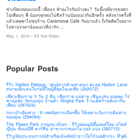
เยอรมัน
ช่วงปิดเทอมแบบนี้ เพื่อนๆ ทำอะไรกันบ้างคะ? วันนี้เหมียวๆขอพา
ฝรั่งเศส
ไปเพื่อนๆ พี่ น้องๆทุกคนไปชิลร้านน้องแมวกันอีกครั้ง หลังจากครั้งที่
แล้วเคยพาไปชมร้าน Carameow Café กันมาแล้ว ก็เกิดติดใจอยาก
ออสเตรีย
ไปหาบรรดาน้องแมวที่น่ารัก ...
สาธารณรัฐเช็ก
May 1, 2014
/
Kit Kat Kitten
ฮังการี
เนเธอร์แลนด์
เบลเยี่ยม
Popular Posts
สวิสเซอร์แลนด์
โปรตุเกส
รีวิว Harbor Pattaya : ศูนย์การค้ามหาสนุก ตะลุย Harbor Land
สนามเด็กเล่นในร่มที่ใหญ่ที่สุดในเอเชีย (342072)
สเปน
เที่ยวเชียงราย 3 วัน 2 คืน เชียงราย แม่สาย เชียงแสน ดอยตุง ไร่
โครเอเชีย
ชาฉุยฟง วัดร่องขุ่น บ้านดำ Singha Park ร้านเด็ดร้านดังมากัน
เพียบ (297624)
สโลเวเนีย
กระเป๋าเดินทาง : 8 เทคนิคการเลือกซื้อ ให้เหมาะกับการเดินทาง
ของคุณ (294094)
มอนเตรเนโกร
The Paseo Park กาญจนาภิเษก : รีวิวคอมมูนิตี้มอลล์ใหม่ สไตส์
บอสเนียและเฮอร์เซโกวีน่า
ญี่ปุ่น ชิมเอบีพี ทาร์ทีน สาขาแรกของโอ บอง แปง (283715)
รีวิวเปิดประสบการณ์ทำทรีตเม้นท์หน้าขาวใสไร้รอยฝ้ากระ ที่วุฒิ-
ญี่ปุ่น