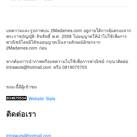
Contact & Support Us
2Madames เที่ยวและไลฟ์สไตล์แบบครอบครัว
2 weeks ago
บทความและรูปภาพบน 2Madames.com อยู่ภายใต้การคุ้มครองจาก
เตรียมไว้หนวด ถอยปืนลูกซอง
พระราชบัญญัติ ลิขสิทธิ์ พ.ศ. 2558 ไม่อนุญาตให้นำไปใช้เพื่อการ
#น้องเกรซ
#ลูกสาวเราเป็นสาวแล้ว
พาณิชย์โดยมิได้ขออนุญาตเป็นลายลักษณ์อักษรจาก
2Madames.com ก่อน
Photo
View on Facebook
·
Share
หากต้องการนำภาพหรือบทความไปใช้เพื่อการพาณิชย์ กรุณาติดต่อ
intrawuts@hotmail.com หรือ 0819070703
ขณะนี้มีผู้เข้าชม
Website Stats
ติดต่อเรา
intrawuts@hotmail.com