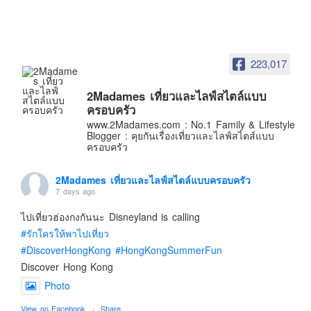
อินโดนีเซีย
เกาหลีใต้
ฮ่องกง
223,017
ไต้หวัน
ฟิลิปปินส์
2Madames เที่ยวและไลฟ์สไตล์แบบ
ครอบครัว
ออสเตรเลีย
www.2Madames.com : No.1 Family & Lifestyle
Blogger : คุยกันเรื่องเที่ยวและไลฟ์สไตส์แบบ
นิวซีแลนด์
ครอบครัว
อเมริกา
ร้านอร่อย
2Madames เที่ยวและไลฟ์สไตล์แบบครอบครัว
7 days ago
บทความครอบครัว
ไปเที่ยวฮ่องกงกันนะ Disneyland is calling
Beauty Review
#รักใครให้พาไปเที่ยว
รีวิวสายการบิน
#DiscoverHongKong
#HongKongSummerFun
Products & Applications
Discover Hong Kong
Photo
Events & PR News
About Us
View on Facebook
·
Share