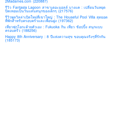
2Madames.com (220887)
คันโต-โตเกียวและรอบๆ
รีวิว Fantasia Lagoon สาขาเดอะมอลล์ บางแค : เปลี่ยนวันหยุด
ปิดเทอมเป็นวันแสนสนุกของเด็กๆ (217576)
คันไซ-โอซาก้า เกียวโต
รีวิวพูลวิลล่าเปิดใหม่ที่เขาใหญ่ : The Houseful Pool Villa สุดยอด
ที่พักสำหรับครอบครัวและเพื่อนฝูง (197362)
คิวชู – ฟุกุโอกะ ซางะ เปปปุ ยุฟุอิน นางาซากิ
เที่ยวฟุกุโอกะด้วยตัวเอง : Fukuoka กิน เที่ยว ช้อปปิ้ง สนุกแบบ
ฟูจิ
ครอบครัว (188256)
Happy 8th Anniversary : 8 ปีแห่งความสุข ขอบคุณจริงๆที่รักกัน
ฮอกไกโด
(185173)
เอเชีย
สิงคโปร์
จีน
มาเลเชีย
เวียดนาม
ฮ่องกง
มาเก๊า
มัลดีฟส์
อินเดีย