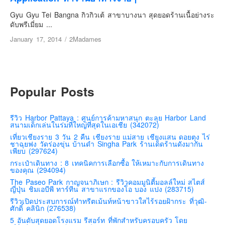
เยอรมัน
Gyu Gyu Tei Bangna กิวกิวเต้ สาขาบางนา สุดยอดร้านเนื้อย่างระ
ฝรั่งเศส
ดับพรีเมี่ยม ...
ออสเตรีย
January 17, 2014
/
2Madames
สาธารณรัฐเช็ก
ฮังการี
เนเธอร์แลนด์
Popular Posts
เบลเยี่ยม
สวิสเซอร์แลนด์
รีวิว Harbor Pattaya : ศูนย์การค้ามหาสนุก ตะลุย Harbor Land
สนามเด็กเล่นในร่มที่ใหญ่ที่สุดในเอเชีย (342072)
โปรตุเกส
เที่ยวเชียงราย 3 วัน 2 คืน เชียงราย แม่สาย เชียงแสน ดอยตุง ไร่
ชาฉุยฟง วัดร่องขุ่น บ้านดำ Singha Park ร้านเด็ดร้านดังมากัน
สเปน
เพียบ (297624)
โครเอเชีย
กระเป๋าเดินทาง : 8 เทคนิคการเลือกซื้อ ให้เหมาะกับการเดินทาง
ของคุณ (294094)
สโลเวเนีย
The Paseo Park กาญจนาภิเษก : รีวิวคอมมูนิตี้มอลล์ใหม่ สไตส์
ญี่ปุ่น ชิมเอบีพี ทาร์ทีน สาขาแรกของโอ บอง แปง (283715)
มอนเตรเนโกร
รีวิวเปิดประสบการณ์ทำทรีตเม้นท์หน้าขาวใสไร้รอยฝ้ากระ ที่วุฒิ-
บอสเนียและเฮอร์เซโกวีน่า
ศักดิ์ คลินิก (276538)
5 อันดับสุดยอดโรงแรม รีสอร์ท ที่พักสำหรับครอบครัว โดย
ญี่ปุ่น