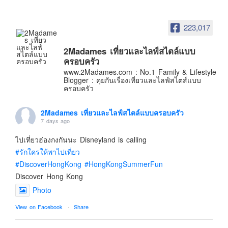
อินโดนีเซีย
เกาหลีใต้
223,017
ฮ่องกง
2Madames เที่ยวและไลฟ์สไตล์แบบ
ไต้หวัน
ครอบครัว
ฟิลิปปินส์
www.2Madames.com : No.1 Family & Lifestyle
Blogger : คุยกันเรื่องเที่ยวและไลฟ์สไตส์แบบ
ออสเตรเลีย
ครอบครัว
นิวซีแลนด์
2Madames เที่ยวและไลฟ์สไตล์แบบครอบครัว
อเมริกา
7 days ago
ร้านอร่อย
ไปเที่ยวฮ่องกงกันนะ Disneyland is calling
บทความครอบครัว
#รักใครให้พาไปเที่ยว
Beauty Review
#DiscoverHongKong
#HongKongSummerFun
Discover Hong Kong
รีวิวสายการบิน
Photo
Products & Applications
View on Facebook
·
Share
Events & PR News
About Us