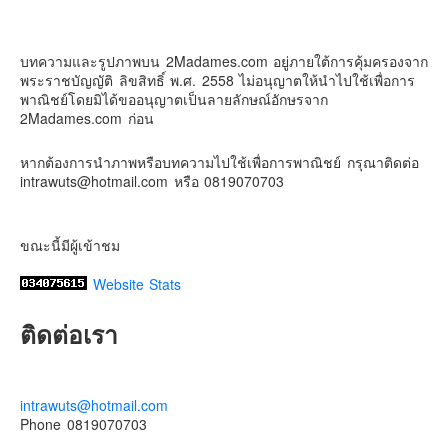
2Madames เที่ยวและไลฟ์สไตล์แบบครอบครัว
Contact & Support Us
2 weeks ago
บทความและรูปภาพบน 2Madames.com อยู่ภายใต้การคุ้มครองจาก
เตรียมไว้หนวด ถอยปืนลูกซอง
พระราชบัญญัติ ลิขสิทธิ์ พ.ศ. 2558 ไม่อนุญาตให้นำไปใช้เพื่อการ
#น้องเกรซ
#ลูกสาวเราเป็นสาวแล้ว
พาณิชย์โดยมิได้ขออนุญาตเป็นลายลักษณ์อักษรจาก
2Madames.com ก่อน
Photo
View on Facebook
·
Share
หากต้องการนำภาพหรือบทความไปใช้เพื่อการพาณิชย์ กรุณาติดต่อ
intrawuts@hotmail.com หรือ 0819070703
ขณะนี้มีผู้เข้าชม
Website Stats
ติดต่อเรา
intrawuts@hotmail.com
Phone 0819070703