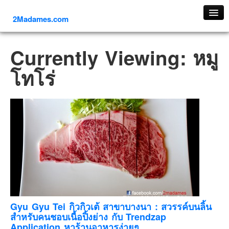
2Madames.com
เที่ยวทั่วไทย
Currently Viewing: หมู
ภาคเหนือ
โทโร่
ภาคใต้
ภาคตะวันออก
ภาคกลาง
ภาคตะวันตก
ภาคอีสาน
ทริปต่างประเทศ
ยุโรป
รัสเซีย
อิตาลี
Gyu Gyu Tei กิวกิวเต้ สาขาบางนา : สวรรค์บนลิ้น
สำหรับคนชอบเนื้อปิ้งย่าง กับ Trendzap
ตุรกี-ตุรเคีย
Application หาร้านอาหารง่ายๆ