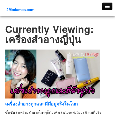
2Madames.com
เที่ยวทั่วไทย
Currently Viewing:
ภาคเหนือ
เครื่องสําอางญี่ปุ่น
ภาคใต้
ภาคตะวันออก
ภาคกลาง
ภาคตะวันตก
ภาคอีสาน
ทริปต่างประเทศ
ยุโรป
รัสเซีย
อิตาลี
เครื่องสำอางถูกและดีมีอยู่จริงในโลก
ตุรกี-ตุรเคีย
ขึ้นชื่อว่าเครื่องสำอางใครๆก็ต้องคิดว่าต้องแพงถึงจะดี แต่ที่จริง