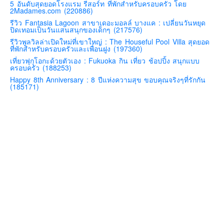
5 อันดับสุดยอดโรงแรม รีสอร์ท ที่พักสำหรับครอบครัว โดย
2Madames.com (220886)
คันโต-โตเกียวและรอบๆ
รีวิว Fantasia Lagoon สาขาเดอะมอลล์ บางแค : เปลี่ยนวันหยุด
คันไซ-โอซาก้า เกียวโต
ปิดเทอมเป็นวันแสนสนุกของเด็กๆ (217576)
รีวิวพูลวิลล่าเปิดใหม่ที่เขาใหญ่ : The Houseful Pool Villa สุดยอด
คิวชู – ฟุกุโอกะ ซางะ เปปปุ ยุฟุอิน นางาซากิ
ที่พักสำหรับครอบครัวและเพื่อนฝูง (197360)
ฟูจิ
เที่ยวฟุกุโอกะด้วยตัวเอง : Fukuoka กิน เที่ยว ช้อปปิ้ง สนุกแบบ
ครอบครัว (188253)
ฮอกไกโด
Happy 8th Anniversary : 8 ปีแห่งความสุข ขอบคุณจริงๆที่รักกัน
(185171)
เอเชีย
สิงคโปร์
จีน
มาเลเชีย
เวียดนาม
ฮ่องกง
มาเก๊า
มัลดีฟส์
อินเดีย