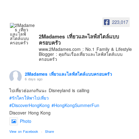
อินโดนีเซีย
เกาหลีใต้
223,017
ฮ่องกง
ไต้หวัน
2Madames เที่ยวและไลฟ์สไตล์แบบ
ฟิลิปปินส์
ครอบครัว
www.2Madames.com : No.1 Family & Lifestyle
ออสเตรเลีย
Blogger : คุยกันเรื่องเที่ยวและไลฟ์สไตส์แบบ
ครอบครัว
นิวซีแลนด์
อเมริกา
2Madames เที่ยวและไลฟ์สไตล์แบบครอบครัว
6 days ago
ร้านอร่อย
บทความครอบครัว
ไปเที่ยวฮ่องกงกันนะ Disneyland is calling
#รักใครให้พาไปเที่ยว
Beauty Review
#DiscoverHongKong
#HongKongSummerFun
รีวิวสายการบิน
Discover Hong Kong
Products & Applications
Photo
Events & PR News
View on Facebook
·
Share
About Us