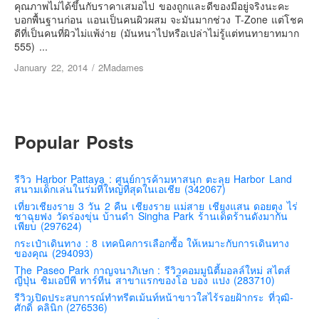
เยอรมัน
คุณภาพไม่ได้ขึ้นกับราคาเสมอไป ของถูกและดีของมีอยู่จริงนะคะ
บอกพื้นฐานก่อน แอนเป็นคนผิวผสม จะมันมากช่วง T-Zone แต่โชค
ฝรั่งเศส
ดีที่เป็นคนที่ผิวไม่แพ้ง่าย (มันหนาไปหรือเปล่าไม่รู้แต่ทนทายาทมาก
555) ...
ออสเตรีย
January 22, 2014
/
2Madames
สาธารณรัฐเช็ก
ฮังการี
เนเธอร์แลนด์
Popular Posts
เบลเยี่ยม
สวิสเซอร์แลนด์
รีวิว Harbor Pattaya : ศูนย์การค้ามหาสนุก ตะลุย Harbor Land
โปรตุเกส
สนามเด็กเล่นในร่มที่ใหญ่ที่สุดในเอเชีย (342067)
สเปน
เที่ยวเชียงราย 3 วัน 2 คืน เชียงราย แม่สาย เชียงแสน ดอยตุง ไร่
ชาฉุยฟง วัดร่องขุ่น บ้านดำ Singha Park ร้านเด็ดร้านดังมากัน
เพียบ (297624)
โครเอเชีย
กระเป๋าเดินทาง : 8 เทคนิคการเลือกซื้อ ให้เหมาะกับการเดินทาง
สโลเวเนีย
ของคุณ (294093)
The Paseo Park กาญจนาภิเษก : รีวิวคอมมูนิตี้มอลล์ใหม่ สไตส์
มอนเตรเนโกร
ญี่ปุ่น ชิมเอบีพี ทาร์ทีน สาขาแรกของโอ บอง แปง (283710)
บอสเนียและเฮอร์เซโกวีน่า
รีวิวเปิดประสบการณ์ทำทรีตเม้นท์หน้าขาวใสไร้รอยฝ้ากระ ที่วุฒิ-
ศักดิ์ คลินิก (276536)
ญี่ปุ่น