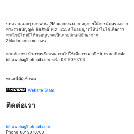
Contact & Support Us
2Madames เที่ยวและไลฟ์สไตล์แบบครอบครัว
2 weeks ago
บทความและรูปภาพบน 2Madames.com อยู่ภายใต้การคุ้มครองจาก
เตรียมไว้หนวด ถอยปืนลูกซอง
พระราชบัญญัติ ลิขสิทธิ์ พ.ศ. 2558 ไม่อนุญาตให้นำไปใช้เพื่อการ
#น้องเกรซ
#ลูกสาวเราเป็นสาวแล้ว
พาณิชย์โดยมิได้ขออนุญาตเป็นลายลักษณ์อักษรจาก
2Madames.com ก่อน
Photo
View on Facebook
·
Share
หากต้องการนำภาพหรือบทความไปใช้เพื่อการพาณิชย์ กรุณาติดต่อ
intrawuts@hotmail.com หรือ 0819070703
ขณะนี้มีผู้เข้าชม
Website Stats
ติดต่อเรา
intrawuts@hotmail.com
Phone 0819070703