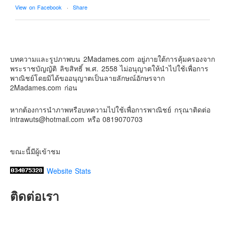
View on Facebook
·
Share
Contact & Support Us
2Madames เที่ยวและไลฟ์สไตล์แบบครอบครัว
2 weeks ago
บทความและรูปภาพบน 2Madames.com อยู่ภายใต้การคุ้มครองจาก
เตรียมไว้หนวด ถอยปืนลูกซอง
พระราชบัญญัติ ลิขสิทธิ์ พ.ศ. 2558 ไม่อนุญาตให้นำไปใช้เพื่อการ
#น้องเกรซ
#ลูกสาวเราเป็นสาวแล้ว
พาณิชย์โดยมิได้ขออนุญาตเป็นลายลักษณ์อักษรจาก
2Madames.com ก่อน
Photo
View on Facebook
·
Share
หากต้องการนำภาพหรือบทความไปใช้เพื่อการพาณิชย์ กรุณาติดต่อ
intrawuts@hotmail.com หรือ 0819070703
ขณะนี้มีผู้เข้าชม
Website Stats
ติดต่อเรา