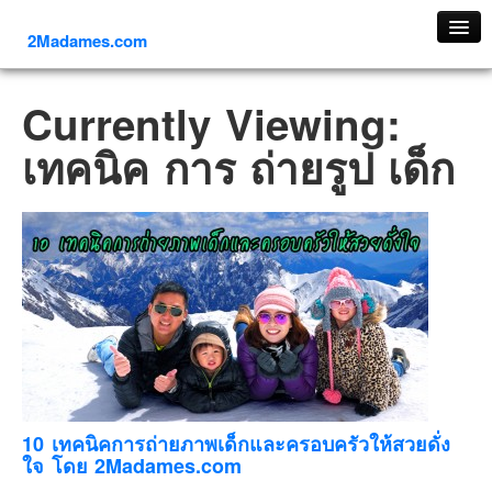
2Madames.com
เที่ยวทั่วไทย
Currently Viewing:
ภาคเหนือ
เทคนิค การ ถ่ายรูป เด็ก
ภาคใต้
ภาคตะวันออก
ภาคกลาง
ภาคตะวันตก
ภาคอีสาน
ทริปต่างประเทศ
ยุโรป
รัสเซีย
อิตาลี
10 เทคนิคการถ่ายภาพเด็กและครอบครัวให้สวยดั่ง
ใจ โดย 2Madames.com
ตุรกี-ตุรเคีย