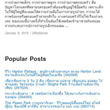
เยอรมัน
การถ่ายภาพเด็กๆ การถ่ายภาพลูกๆ การถ่ายภาพครอบครัว คือ
ปัญหาโลกแตกที่หลายๆครอบครัวต้องเผชิญอยู่ใช้มั้ยครับ เพราะเด็ก
ฝรั่งเศส
ไม่ใช้ผู้ใหญ่ที่จะยอมให้ความร่วมมือในการถ่ายรูปง่ายๆ การจะได้
ภาพน้องๆหรือครอบครัวสวยๆสักใบ บางครอบครัวก็ไม่ใช่เรื่องง่ายๆ
ออสเตรีย
เลย ของแบบนี้บางครั้งก็จำเป็นต้องใช้เทคนิคเข้ามาช่วยกันหน่อย
สาธารณรัฐเช็ก
จากประสบการณ์การถ่ายรูปเด็กๆของผม ...
ฮังการี
January 8, 2015
/
2Madames
เนเธอร์แลนด์
เบลเยี่ยม
สวิสเซอร์แลนด์
Popular Posts
โปรตุเกส
สเปน
รีวิว Harbor Pattaya : ศูนย์การค้ามหาสนุก ตะลุย Harbor Land
สนามเด็กเล่นในร่มที่ใหญ่ที่สุดในเอเชีย (342068)
โครเอเชีย
เที่ยวเชียงราย 3 วัน 2 คืน เชียงราย แม่สาย เชียงแสน ดอยตุง ไร่
ชาฉุยฟง วัดร่องขุ่น บ้านดำ Singha Park ร้านเด็ดร้านดังมากัน
สโลเวเนีย
เพียบ (297624)
มอนเตรเนโกร
กระเป๋าเดินทาง : 8 เทคนิคการเลือกซื้อ ให้เหมาะกับการเดินทาง
ของคุณ (294093)
บอสเนียและเฮอร์เซโกวีน่า
The Paseo Park กาญจนาภิเษก : รีวิวคอมมูนิตี้มอลล์ใหม่ สไตส์
ญี่ปุ่น ชิมเอบีพี ทาร์ทีน สาขาแรกของโอ บอง แปง (283713)
ญี่ปุ่น