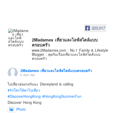
อินโดนีเซีย
เกาหลีใต้
ฮ่องกง
ไต้หวัน
223,017
ฟิลิปปินส์
2Madames เที่ยวและไลฟ์สไตล์แบบ
ออสเตรเลีย
ครอบครัว
นิวซีแลนด์
www.2Madames.com : No.1 Family & Lifestyle
Blogger : คุยกันเรื่องเที่ยวและไลฟ์สไตส์แบบ
อเมริกา
ครอบครัว
ร้านอร่อย
2Madames เที่ยวและไลฟ์สไตล์แบบครอบครัว
บทความครอบครัว
6 days ago
Beauty Review
ไปเที่ยวฮ่องกงกันนะ Disneyland is calling
รีวิวสายการบิน
#รักใครให้พาไปเที่ยว
#DiscoverHongKong
#HongKongSummerFun
Products & Applications
Discover Hong Kong
Events & PR News
Photo
About Us