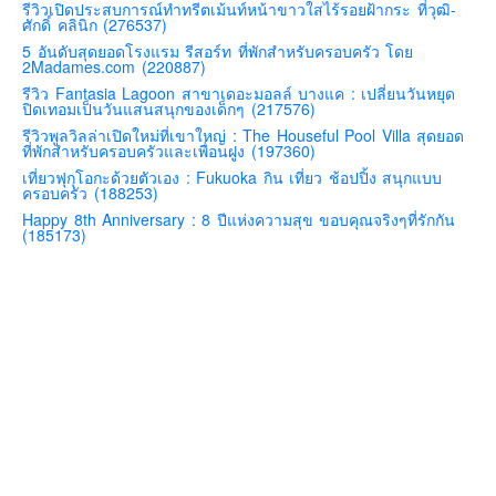
รีวิวเปิดประสบการณ์ทำทรีตเม้นท์หน้าขาวใสไร้รอยฝ้ากระ ที่วุฒิ-
ศักดิ์ คลินิก (276537)
คันโต-โตเกียวและรอบๆ
5 อันดับสุดยอดโรงแรม รีสอร์ท ที่พักสำหรับครอบครัว โดย
คันไซ-โอซาก้า เกียวโต
2Madames.com (220887)
รีวิว Fantasia Lagoon สาขาเดอะมอลล์ บางแค : เปลี่ยนวันหยุด
คิวชู – ฟุกุโอกะ ซางะ เปปปุ ยุฟุอิน นางาซากิ
ปิดเทอมเป็นวันแสนสนุกของเด็กๆ (217576)
ฟูจิ
รีวิวพูลวิลล่าเปิดใหม่ที่เขาใหญ่ : The Houseful Pool Villa สุดยอด
ที่พักสำหรับครอบครัวและเพื่อนฝูง (197360)
ฮอกไกโด
เที่ยวฟุกุโอกะด้วยตัวเอง : Fukuoka กิน เที่ยว ช้อปปิ้ง สนุกแบบ
ครอบครัว (188253)
เอเชีย
Happy 8th Anniversary : 8 ปีแห่งความสุข ขอบคุณจริงๆที่รักกัน
สิงคโปร์
(185173)
จีน
มาเลเชีย
เวียดนาม
ฮ่องกง
มาเก๊า
มัลดีฟส์
อินเดีย