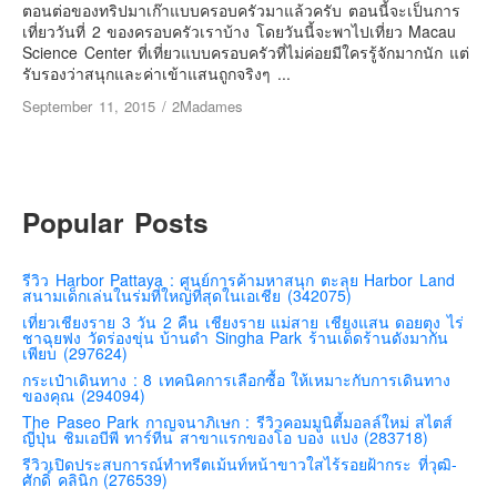
เยอรมัน
ตอนต่อของทริปมาเก๊าแบบครอบครัวมาแล้วครับ ตอนนี้จะเป็นการ
เที่ยววันที่ 2 ของครอบครัวเราบ้าง โดยวันนี้จะพาไปเที่ยว Macau
ฝรั่งเศส
Science Center ที่เที่ยวแบบครอบครัวที่ไม่ค่อยมีใครรู้จักมากนัก แต่
รับรองว่าสนุกและค่าเข้าแสนถูกจริงๆ ...
ออสเตรีย
September 11, 2015
/
2Madames
สาธารณรัฐเช็ก
ฮังการี
เนเธอร์แลนด์
Popular Posts
เบลเยี่ยม
สวิสเซอร์แลนด์
รีวิว Harbor Pattaya : ศูนย์การค้ามหาสนุก ตะลุย Harbor Land
โปรตุเกส
สนามเด็กเล่นในร่มที่ใหญ่ที่สุดในเอเชีย (342075)
สเปน
เที่ยวเชียงราย 3 วัน 2 คืน เชียงราย แม่สาย เชียงแสน ดอยตุง ไร่
ชาฉุยฟง วัดร่องขุ่น บ้านดำ Singha Park ร้านเด็ดร้านดังมากัน
โครเอเชีย
เพียบ (297624)
กระเป๋าเดินทาง : 8 เทคนิคการเลือกซื้อ ให้เหมาะกับการเดินทาง
สโลเวเนีย
ของคุณ (294094)
มอนเตรเนโกร
The Paseo Park กาญจนาภิเษก : รีวิวคอมมูนิตี้มอลล์ใหม่ สไตส์
ญี่ปุ่น ชิมเอบีพี ทาร์ทีน สาขาแรกของโอ บอง แปง (283718)
บอสเนียและเฮอร์เซโกวีน่า
รีวิวเปิดประสบการณ์ทำทรีตเม้นท์หน้าขาวใสไร้รอยฝ้ากระ ที่วุฒิ-
ศักดิ์ คลินิก (276539)
ญี่ปุ่น