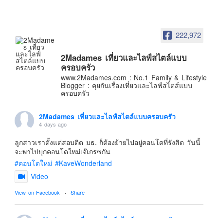
อินโดนีเซีย
เกาหลีใต้
222,972
ฮ่องกง
ไต้หวัน
2Madames เที่ยวและไลฟ์สไตล์แบบ
ฟิลิปปินส์
ครอบครัว
www.2Madames.com : No.1 Family & Lifestyle
ออสเตรเลีย
Blogger : คุยกันเรื่องเที่ยวและไลฟ์สไตส์แบบ
ครอบครัว
นิวซีแลนด์
อเมริกา
2Madames เที่ยวและไลฟ์สไตล์แบบครอบครัว
4 days ago
ร้านอร่อย
บทความครอบครัว
ลูกสาวเราตั้งแต่สอบติด มธ. ก็ต้องย้ายไปอยู่คอนโดที่รังสิต วันนี้
จะพาไปบุกคอนโดใหม่เจ๊เกรซกัน
Beauty Review
#คอนโดใหม่
#KaveWonderland
รีวิวสายการบิน
Video
Products & Applications
View on Facebook
·
Share
Events & PR News
About Us