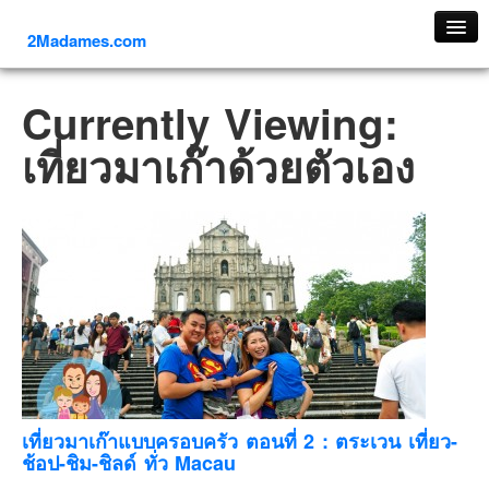
2Madames.com
เที่ยวทั่วไทย
Currently Viewing:
ภาคเหนือ
เที่ยวมาเก๊าด้วยตัวเอง
ภาคใต้
ภาคตะวันออก
ภาคกลาง
ภาคตะวันตก
ภาคอีสาน
ทริปต่างประเทศ
ยุโรป
รัสเซีย
อิตาลี
เที่ยวมาเก๊าแบบครอบครัว ตอนที่ 2 : ตระเวน เที่ยว-
ช้อป-ชิม-ชิลด์ ทั่ว Macau
ตุรกี-ตุรเคีย