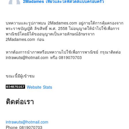
2Madames เที่ยวและไลฟ์สไตล์แบบครอบครัว
6 days ago
Contact & Support Us
ดิสนี่ย์แลนด์ไม่ปิดไม่กลับ
บทความและรูปภาพบน 2Madames.com อยู่ภายใต้การคุ้มครองจาก
ปล. ขอบคุณเสื้อทีมน่ารักๆจาก
BabyLovett เสื้อผ้าเด็ก
พระราชบัญญัติ ลิขสิทธิ์ พ.ศ. 2558 ไม่อนุญาตให้นำไปใช้เพื่อการ
#รักใครให้พาไปดิสนีย์แลนด์
#hongkongdisneyland
พาณิชย์โดยมิได้ขออนุญาตเป็นลายลักษณ์อักษรจาก
#discoverhongkong
#hongkongsummerfu
2Madames.com ก่อน
Discover Hong Kong
หากต้องการนำภาพหรือบทความไปใช้เพื่อการพาณิชย์ กรุณาติดต่อ
Photo
intrawuts@hotmail.com หรือ 0819070703
View on Facebook
·
Share
ขณะนี้มีผู้เข้าชม
Website Stats
ติดต่อเรา
intrawuts@hotmail.com
Phone 0819070703