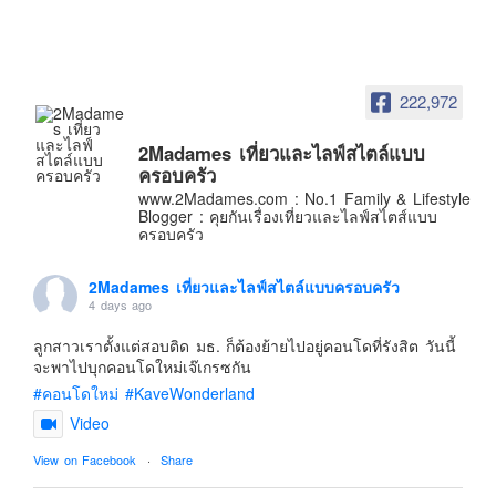
อินโดนีเซีย
เกาหลีใต้
ฮ่องกง
222,972
ไต้หวัน
ฟิลิปปินส์
2Madames เที่ยวและไลฟ์สไตล์แบบ
ครอบครัว
ออสเตรเลีย
www.2Madames.com : No.1 Family & Lifestyle
Blogger : คุยกันเรื่องเที่ยวและไลฟ์สไตส์แบบ
นิวซีแลนด์
ครอบครัว
อเมริกา
ร้านอร่อย
2Madames เที่ยวและไลฟ์สไตล์แบบครอบครัว
4 days ago
บทความครอบครัว
ลูกสาวเราตั้งแต่สอบติด มธ. ก็ต้องย้ายไปอยู่คอนโดที่รังสิต วันนี้
Beauty Review
จะพาไปบุกคอนโดใหม่เจ๊เกรซกัน
รีวิวสายการบิน
#คอนโดใหม่
#KaveWonderland
Video
Products & Applications
Events & PR News
View on Facebook
·
Share
About Us