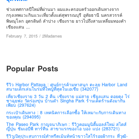
เยอรมัน
ช่วงเทศกาลปีใหม่ที่ผ่านมา ผมและครอบครัวออกเดินทางจาก
ฝรั่งเศส
กรุงเทพแวะกินแวะเที่ยวตั้งแต่สุพรรณบุรี อุทัยธานี นครสวรรค์
พิษณุโลก อุตรดิษถ์ ลำปาง เชียงราย ยาวไปถึงสามเหลี่ยมทองคำ
ออสเตรีย
เชียงแสน ...
สาธารณรัฐเช็ก
February 7, 2015
/
2Madames
ฮังการี
เนเธอร์แลนด์
เบลเยี่ยม
Popular Posts
สวิสเซอร์แลนด์
โปรตุเกส
รีวิว Harbor Pattaya : ศูนย์การค้ามหาสนุก ตะลุย Harbor Land
สนามเด็กเล่นในร่มที่ใหญ่ที่สุดในเอเชีย (342077)
สเปน
เที่ยวเชียงราย 3 วัน 2 คืน เชียงราย แม่สาย เชียงแสน ดอยตุง ไร่
โครเอเชีย
ชาฉุยฟง วัดร่องขุ่น บ้านดำ Singha Park ร้านเด็ดร้านดังมากัน
เพียบ (297624)
สโลเวเนีย
กระเป๋าเดินทาง : 8 เทคนิคการเลือกซื้อ ให้เหมาะกับการเดินทาง
ของคุณ (294095)
มอนเตรเนโกร
The Paseo Park กาญจนาภิเษก : รีวิวคอมมูนิตี้มอลล์ใหม่ สไตส์
บอสเนียและเฮอร์เซโกวีน่า
ญี่ปุ่น ชิมเอบีพี ทาร์ทีน สาขาแรกของโอ บอง แปง (283721)
รีวิวเปิดประสบการณ์ทำทรีตเม้นท์หน้าขาวใสไร้รอยฝ้ากระ ที่วุฒิ-
ญี่ปุ่น