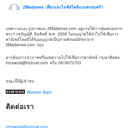
2Madames เที่ยวและไลฟ์สไตล์แบบครอบครัว
Contact & Support Us
1 week ago
ดิสนี่ย์แลนด์ไม่ปิดไม่กลับ
บทความและรูปภาพบน 2Madames.com อยู่ภายใต้การคุ้มครองจาก
ปล. ขอบคุณเสื้อทีมน่ารักๆจาก
BabyLovett เสื้อผ้าเด็ก
พระราชบัญญัติ ลิขสิทธิ์ พ.ศ. 2558 ไม่อนุญาตให้นำไปใช้เพื่อการ
#รักใครให้พาไปดิสนีย์แลนด์
#hongkongdisneyland
พาณิชย์โดยมิได้ขออนุญาตเป็นลายลักษณ์อักษรจาก
#discoverhongkong
#hongkongsummerfu
2Madames.com ก่อน
Discover Hong Kong
หากต้องการนำภาพหรือบทความไปใช้เพื่อการพาณิชย์ กรุณาติดต่อ
Photo
intrawuts@hotmail.com หรือ 0819070703
View on Facebook
·
Share
ขณะนี้มีผู้เข้าชม
Website Stats
ติดต่อเรา
intrawuts@hotmail.com