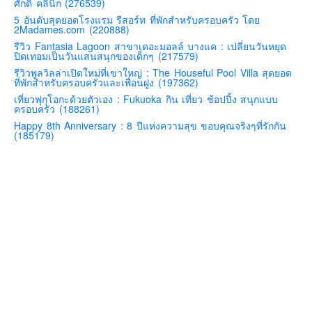
ศักดิ์ คลินิก (276539)
คันโต-โตเกียวและรอบๆ
5 อันดับสุดยอดโรงแรม รีสอร์ท ที่พักสำหรับครอบครัว โดย
2Madames.com (220888)
คันไซ-โอซาก้า เกียวโต
รีวิว Fantasia Lagoon สาขาเดอะมอลล์ บางแค : เปลี่ยนวันหยุด
ปิดเทอมเป็นวันแสนสนุกของเด็กๆ (217579)
คิวชู – ฟุกุโอกะ ซางะ เปปปุ ยุฟุอิน นางาซากิ
รีวิวพูลวิลล่าเปิดใหม่ที่เขาใหญ่ : The Houseful Pool Villa สุดยอด
ฟูจิ
ที่พักสำหรับครอบครัวและเพื่อนฝูง (197362)
เที่ยวฟุกุโอกะด้วยตัวเอง : Fukuoka กิน เที่ยว ช้อปปิ้ง สนุกแบบ
ฮอกไกโด
ครอบครัว (188261)
เอเชีย
Happy 8th Anniversary : 8 ปีแห่งความสุข ขอบคุณจริงๆที่รักกัน
(185179)
สิงคโปร์
จีน
มาเลเชีย
เวียดนาม
ฮ่องกง
มาเก๊า
มัลดีฟส์
อินเดีย