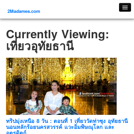
2Madames.com
เที่ยวทั่วไทย
Currently Viewing:
ภาคเหนือ
เที่ยวอุทัยธานี
ภาคใต้
ภาคตะวันออก
ภาคกลาง
ภาคตะวันตก
ภาคอีสาน
ทริปต่างประเทศ
ยุโรป
รัสเซีย
อิตาลี
ทริปมุ่งเหนือ 8 วัน : ตอนที่ 1 เที่ยววัดท่าซุง อุทัยธานี
นอนหลักร้อยนครสวรรค์ แวะอิ่มพิษณุโลก และ
ตุรกี-ตุรเคีย
อุตรดิตถ์