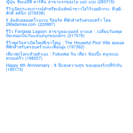
ญี่ปุ่น ชิมเอบีพี ทาร์ทีน สาขาแรกของโอ บอง แปง (283715)
คันโต-โตเกียวและรอบๆ
รีวิวเปิดประสบการณ์ทำทรีตเม้นท์หน้าขาวใสไร้รอยฝ้ากระ ที่วุฒิ-
ศักดิ์ คลินิก (276538)
คันไซ-โอซาก้า เกียวโต
5 อันดับสุดยอดโรงแรม รีสอร์ท ที่พักสำหรับครอบครัว โดย
2Madames.com (220887)
คิวชู – ฟุกุโอกะ ซางะ เปปปุ ยุฟุอิน นางาซากิ
รีวิว Fantasia Lagoon สาขาเดอะมอลล์ บางแค : เปลี่ยนวันหยุด
ฟูจิ
ปิดเทอมเป็นวันแสนสนุกของเด็กๆ (217576)
รีวิวพูลวิลล่าเปิดใหม่ที่เขาใหญ่ : The Houseful Pool Villa สุดยอด
ฮอกไกโด
ที่พักสำหรับครอบครัวและเพื่อนฝูง (197362)
เอเชีย
เที่ยวฟุกุโอกะด้วยตัวเอง : Fukuoka กิน เที่ยว ช้อปปิ้ง สนุกแบบ
ครอบครัว (188257)
สิงคโปร์
Happy 8th Anniversary : 8 ปีแห่งความสุข ขอบคุณจริงๆที่รักกัน
(185173)
จีน
มาเลเชีย
เวียดนาม
ฮ่องกง
มาเก๊า
มัลดีฟส์
อินเดีย