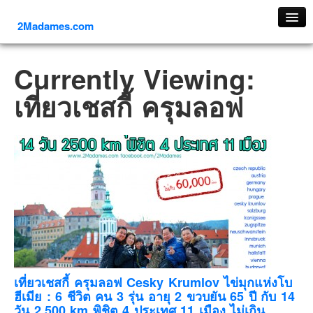
2Madames.com
เที่ยวทั่วไทย
Currently Viewing:
ภาคเหนือ
เที่ยวเชสกี้ ครุมลอฟ
ภาคใต้
ภาคตะวันออก
ภาคกลาง
ภาคตะวันตก
ภาคอีสาน
ทริปต่างประเทศ
ยุโรป
รัสเซีย
อิตาลี
เที่ยวเชสกี้ ครุมลอฟ Cesky Krumlov ไข่มุกแห่งโบ
ฮีเมีย : 6 ชีวิต คน 3 รุ่น อายุ 2 ขวบยัน 65 ปี กับ 14
ตุรกี-ตุรเคีย
วัน 2,500 km พิชิต 4 ประเทศ 11 เมือง ไม่เกิน