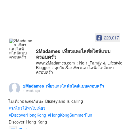
อินโดนีเซีย
เกาหลีใต้
ฮ่องกง
ไต้หวัน
223,017
ฟิลิปปินส์
ออสเตรเลีย
2Madames เที่ยวและไลฟ์สไตล์แบบ
ครอบครัว
นิวซีแลนด์
www.2Madames.com : No.1 Family & Lifestyle
อเมริกา
Blogger : คุยกันเรื่องเที่ยวและไลฟ์สไตส์แบบ
ครอบครัว
ร้านอร่อย
บทความครอบครัว
2Madames เที่ยวและไลฟ์สไตล์แบบครอบครัว
1 week ago
Beauty Review
ไปเที่ยวฮ่องกงกันนะ Disneyland is calling
รีวิวสายการบิน
#รักใครให้พาไปเที่ยว
Products & Applications
#DiscoverHongKong
#HongKongSummerFun
Events & PR News
Discover Hong Kong
About Us