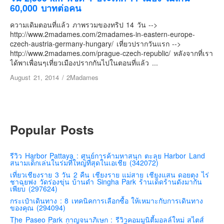
เยอรมัน
60,000 บาทต่อคน
ฝรั่งเศส
ความเดิมตอนที่แล้ว ภาพรวมของทริป 14 วัน -->
http://www.2madames.com/2madames-in-eastern-europe-
ออสเตรีย
czech-austria-germany-hungary/ เที่ยวปรากวันแรก -->
สาธารณรัฐเช็ก
http://www.2madames.com/prague-czech-republic/ หลังจากที่เรา
ได้พาเพื่อนๆเที่ยวเมืองปรากกันไปในตอนที่แล้ว ...
ฮังการี
August 21, 2014
/
2Madames
เนเธอร์แลนด์
เบลเยี่ยม
สวิสเซอร์แลนด์
Popular Posts
โปรตุเกส
สเปน
รีวิว Harbor Pattaya : ศูนย์การค้ามหาสนุก ตะลุย Harbor Land
โครเอเชีย
สนามเด็กเล่นในร่มที่ใหญ่ที่สุดในเอเชีย (342072)
สโลเวเนีย
เที่ยวเชียงราย 3 วัน 2 คืน เชียงราย แม่สาย เชียงแสน ดอยตุง ไร่
ชาฉุยฟง วัดร่องขุ่น บ้านดำ Singha Park ร้านเด็ดร้านดังมากัน
เพียบ (297624)
มอนเตรเนโกร
กระเป๋าเดินทาง : 8 เทคนิคการเลือกซื้อ ให้เหมาะกับการเดินทาง
บอสเนียและเฮอร์เซโกวีน่า
ของคุณ (294094)
The Paseo Park กาญจนาภิเษก : รีวิวคอมมูนิตี้มอลล์ใหม่ สไตส์
ญี่ปุ่น