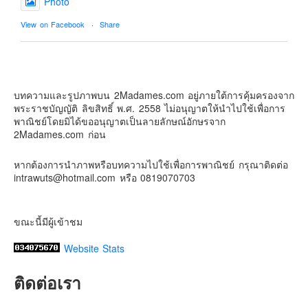
Photo
Contact & Support Us
View on Facebook
·
Share
2Madames เที่ยวและไลฟ์สไตล์แบบครอบครัว
2 weeks ago
บทความและรูปภาพบน 2Madames.com อยู่ภายใต้การคุ้มครองจาก
เตรียมไว้หนวด ถอยปืนลูกซอง
พระราชบัญญัติ ลิขสิทธิ์ พ.ศ. 2558 ไม่อนุญาตให้นำไปใช้เพื่อการ
#น้องเกรซ
#ลูกสาวเราเป็นสาวแล้ว
พาณิชย์โดยมิได้ขออนุญาตเป็นลายลักษณ์อักษรจาก
2Madames.com ก่อน
Photo
View on Facebook
·
Share
หากต้องการนำภาพหรือบทความไปใช้เพื่อการพาณิชย์ กรุณาติดต่อ
intrawuts@hotmail.com หรือ 0819070703
ขณะนี้มีผู้เข้าชม
Website Stats
ติดต่อเรา