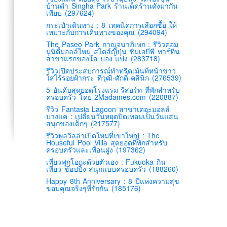
บ้านดำ Singha Park ร้านเด็ดร้านดังมากัน
เพียบ (297624)
กระเป๋าเดินทาง : 8 เทคนิคการเลือกซื้อ ให้
เหมาะกับการเดินทางของคุณ (294094)
The Paseo Park กาญจนาภิเษก : รีวิวคอม
มูนิตี้มอลล์ใหม่ สไตส์ญี่ปุ่น ชิมเอบีพี ทาร์ทีน
สาขาแรกของโอ บอง แปง (283718)
รีวิวเปิดประสบการณ์ทำทรีตเม้นท์หน้าขาว
ใสไร้รอยฝ้ากระ ที่วุฒิ-ศักดิ์ คลินิก (276539)
5 อันดับสุดยอดโรงแรม รีสอร์ท ที่พักสำหรับ
ครอบครัว โดย 2Madames.com (220887)
รีวิว Fantasia Lagoon สาขาเดอะมอลล์
บางแค : เปลี่ยนวันหยุดปิดเทอมเป็นวันแสน
สนุกของเด็กๆ (217577)
รีวิวพูลวิลล่าเปิดใหม่ที่เขาใหญ่ : The
Houseful Pool Villa สุดยอดที่พักสำหรับ
ครอบครัวและเพื่อนฝูง (197362)
เที่ยวฟุกุโอกะด้วยตัวเอง : Fukuoka กิน
เที่ยว ช้อปปิ้ง สนุกแบบครอบครัว (188260)
Happy 8th Anniversary : 8 ปีแห่งความสุข
ขอบคุณจริงๆที่รักกัน (185176)