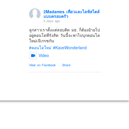
2Madames เที่ยวและไลฟ์สไตล์
แบบครอบครัว
3 days ago
ลูกสาวเราตั้งแต่สอบติด มธ. ก็ต้องย้ายไป
อยู่คอนโดที่รังสิต วันนี้จะพาไปบุกคอนโด
ใหม่เจ๊เกรซกัน
#คอนโดใหม่
#KaveWonderland
Video
View on Facebook
·
Share
2Madames เที่ยวและไลฟ์สไตล์
แบบครอบครัว
6 days ago
ดิสนี่ย์แลนด์ไม่ปิดไม่กลับ
ปล. ขอบคุณเสื้อทีมน่ารักๆจาก
BabyLovett เสื้อผ้าเด็ก
#รักใครให้พาไปดิสนีย์แลนด์
#hongkongdisneyland