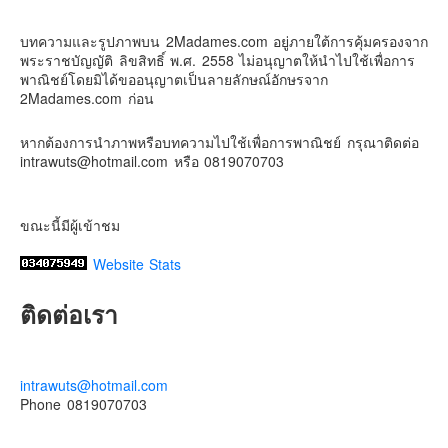
ดิสนี่ย์แลนด์ไม่ปิดไม่กลับ
Contact & Support Us
บทความและรูปภาพบน 2Madames.com อยู่ภายใต้การคุ้มครองจาก
ปล. ขอบคุณเสื้อทีมน่ารักๆจาก
BabyLovett เสื้อผ้าเด็ก
พระราชบัญญัติ ลิขสิทธิ์ พ.ศ. 2558 ไม่อนุญาตให้นำไปใช้เพื่อการ
#รักใครให้พาไปดิสนีย์แลนด์
#hongkongdisneyland
พาณิชย์โดยมิได้ขออนุญาตเป็นลายลักษณ์อักษรจาก
#discoverhongkong
#hongkongsummerfu
2Madames.com ก่อน
Discover Hong Kong
หากต้องการนำภาพหรือบทความไปใช้เพื่อการพาณิชย์ กรุณาติดต่อ
Photo
intrawuts@hotmail.com หรือ 0819070703
View on Facebook
·
Share
ขณะนี้มีผู้เข้าชม
Website Stats
ติดต่อเรา
intrawuts@hotmail.com
Phone 0819070703