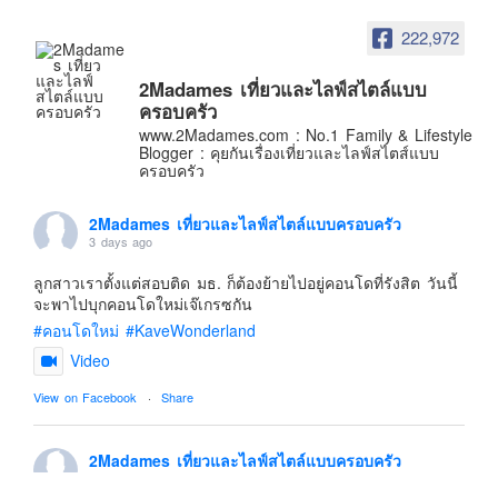
อินโดนีเซีย
222,972
เกาหลีใต้
ฮ่องกง
2Madames เที่ยวและไลฟ์สไตล์แบบ
ครอบครัว
ไต้หวัน
www.2Madames.com : No.1 Family & Lifestyle
ฟิลิปปินส์
Blogger : คุยกันเรื่องเที่ยวและไลฟ์สไตส์แบบ
ครอบครัว
ออสเตรเลีย
นิวซีแลนด์
2Madames เที่ยวและไลฟ์สไตล์แบบครอบครัว
3 days ago
อเมริกา
ลูกสาวเราตั้งแต่สอบติด มธ. ก็ต้องย้ายไปอยู่คอนโดที่รังสิต วันนี้
ร้านอร่อย
จะพาไปบุกคอนโดใหม่เจ๊เกรซกัน
บทความครอบครัว
#คอนโดใหม่
#KaveWonderland
Beauty Review
Video
รีวิวสายการบิน
View on Facebook
·
Share
Products & Applications
Events & PR News
2Madames เที่ยวและไลฟ์สไตล์แบบครอบครัว
6 days ago
About Us