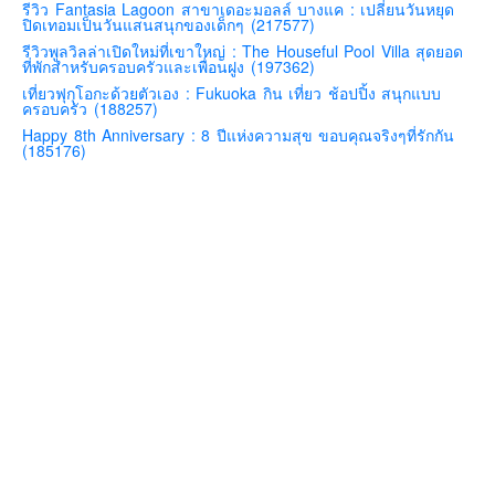
รีวิว Fantasia Lagoon สาขาเดอะมอลล์ บางแค : เปลี่ยนวันหยุด
ปิดเทอมเป็นวันแสนสนุกของเด็กๆ (217577)
คันโต-โตเกียวและรอบๆ
รีวิวพูลวิลล่าเปิดใหม่ที่เขาใหญ่ : The Houseful Pool Villa สุดยอด
คันไซ-โอซาก้า เกียวโต
ที่พักสำหรับครอบครัวและเพื่อนฝูง (197362)
เที่ยวฟุกุโอกะด้วยตัวเอง : Fukuoka กิน เที่ยว ช้อปปิ้ง สนุกแบบ
คิวชู – ฟุกุโอกะ ซางะ เปปปุ ยุฟุอิน นางาซากิ
ครอบครัว (188257)
ฟูจิ
Happy 8th Anniversary : 8 ปีแห่งความสุข ขอบคุณจริงๆที่รักกัน
(185176)
ฮอกไกโด
เอเชีย
สิงคโปร์
จีน
มาเลเชีย
เวียดนาม
ฮ่องกง
มาเก๊า
มัลดีฟส์
อินเดีย