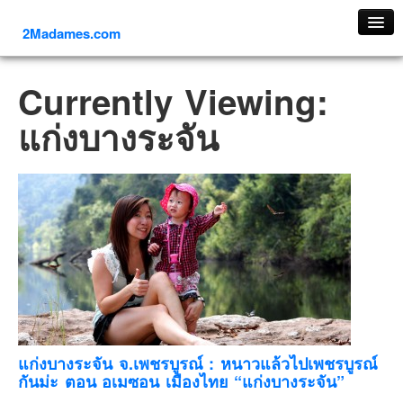
2Madames.com
เที่ยวทั่วไทย
Currently Viewing:
ภาคเหนือ
แก่งบางระจัน
ภาคใต้
ภาคตะวันออก
ภาคกลาง
ภาคตะวันตก
ภาคอีสาน
ทริปต่างประเทศ
ยุโรป
รัสเซีย
อิตาลี
แก่งบางระจัน จ.เพชรบูรณ์ : หนาวแล้วไปเพชรบูรณ์
กันม่ะ ตอน อเมซอน เมืองไทย “แก่งบางระจัน”
ตุรกี-ตุรเคีย