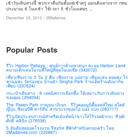
เยอรมัน
เช้าวันเดินทางนี้ พวกเราตื่นกันตั้งแต่เช้าตรู่ ออกเดินทางจาก กทม.
ประมาณ 6 โมงเช้า ใช้เวลา 5 ชั่วโมงเศษๆ ...
ฝรั่งเศส
December 23, 2013
/
2Madames
ออสเตรีย
สาธารณรัฐเช็ก
ฮังการี
Popular Posts
เนเธอร์แลนด์
เบลเยี่ยม
รีวิว Harbor Pattaya : ศูนย์การค้ามหาสนุก ตะลุย Harbor Land
สวิสเซอร์แลนด์
สนามเด็กเล่นในร่มที่ใหญ่ที่สุดในเอเชีย (342072)
เที่ยวเชียงราย 3 วัน 2 คืน เชียงราย แม่สาย เชียงแสน ดอยตุง ไร่
โปรตุเกส
ชาฉุยฟง วัดร่องขุ่น บ้านดำ Singha Park ร้านเด็ดร้านดังมากัน
เพียบ (297624)
สเปน
กระเป๋าเดินทาง : 8 เทคนิคการเลือกซื้อ ให้เหมาะกับการเดินทาง
โครเอเชีย
ของคุณ (294094)
The Paseo Park กาญจนาภิเษก : รีวิวคอมมูนิตี้มอลล์ใหม่ สไตส์
สโลเวเนีย
ญี่ปุ่น ชิมเอบีพี ทาร์ทีน สาขาแรกของโอ บอง แปง (283717)
มอนเตรเนโกร
รีวิวเปิดประสบการณ์ทำทรีตเม้นท์หน้าขาวใสไร้รอยฝ้ากระ ที่วุฒิ-
ศักดิ์ คลินิก (276538)
บอสเนียและเฮอร์เซโกวีน่า
5 อันดับสุดยอดโรงแรม รีสอร์ท ที่พักสำหรับครอบครัว โดย
2Madames.com (220887)
ญี่ปุ่น