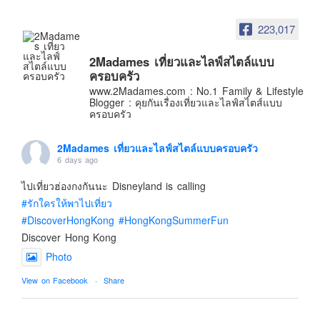
อินโดนีเซีย
223,017
เกาหลีใต้
ฮ่องกง
2Madames เที่ยวและไลฟ์สไตล์แบบ
ไต้หวัน
ครอบครัว
www.2Madames.com : No.1 Family & Lifestyle
ฟิลิปปินส์
Blogger : คุยกันเรื่องเที่ยวและไลฟ์สไตส์แบบ
ครอบครัว
ออสเตรเลีย
นิวซีแลนด์
2Madames เที่ยวและไลฟ์สไตล์แบบครอบครัว
6 days ago
อเมริกา
ร้านอร่อย
ไปเที่ยวฮ่องกงกันนะ Disneyland is calling
#รักใครให้พาไปเที่ยว
บทความครอบครัว
#DiscoverHongKong
#HongKongSummerFun
Beauty Review
Discover Hong Kong
รีวิวสายการบิน
Photo
Products & Applications
View on Facebook
·
Share
Events & PR News
About Us