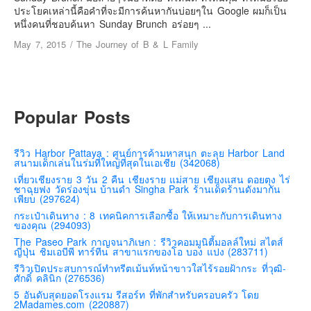
เยอรมัน
ประโยคเหล่านี้คือคำที่จะมีการค้นหากันบ่อยๆใน Google ผมก็เป็น
หนึ่งคนที่ชอบค้นหา Sunday Brunch อร่อยๆ ...
ฝรั่งเศส
May 7, 2015
/
The Journey of B & L Family
ออสเตรีย
สาธารณรัฐเช็ก
ฮังการี
Popular Posts
เนเธอร์แลนด์
เบลเยี่ยม
รีวิว Harbor Pattaya : ศูนย์การค้ามหาสนุก ตะลุย Harbor Land
สวิสเซอร์แลนด์
สนามเด็กเล่นในร่มที่ใหญ่ที่สุดในเอเชีย (342068)
โปรตุเกส
เที่ยวเชียงราย 3 วัน 2 คืน เชียงราย แม่สาย เชียงแสน ดอยตุง ไร่
ชาฉุยฟง วัดร่องขุ่น บ้านดำ Singha Park ร้านเด็ดร้านดังมากัน
สเปน
เพียบ (297624)
กระเป๋าเดินทาง : 8 เทคนิคการเลือกซื้อ ให้เหมาะกับการเดินทาง
โครเอเชีย
ของคุณ (294093)
สโลเวเนีย
The Paseo Park กาญจนาภิเษก : รีวิวคอมมูนิตี้มอลล์ใหม่ สไตส์
ญี่ปุ่น ชิมเอบีพี ทาร์ทีน สาขาแรกของโอ บอง แปง (283711)
มอนเตรเนโกร
รีวิวเปิดประสบการณ์ทำทรีตเม้นท์หน้าขาวใสไร้รอยฝ้ากระ ที่วุฒิ-
ศักดิ์ คลินิก (276536)
บอสเนียและเฮอร์เซโกวีน่า
5 อันดับสุดยอดโรงแรม รีสอร์ท ที่พักสำหรับครอบครัว โดย
2Madames.com (220887)
ญี่ปุ่น