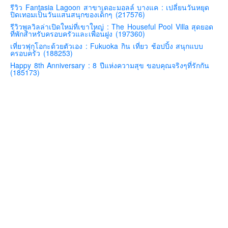
รีวิว Fantasia Lagoon สาขาเดอะมอลล์ บางแค : เปลี่ยนวันหยุด
คันโต-โตเกียวและรอบๆ
ปิดเทอมเป็นวันแสนสนุกของเด็กๆ (217576)
รีวิวพูลวิลล่าเปิดใหม่ที่เขาใหญ่ : The Houseful Pool Villa สุดยอด
คันไซ-โอซาก้า เกียวโต
ที่พักสำหรับครอบครัวและเพื่อนฝูง (197360)
คิวชู – ฟุกุโอกะ ซางะ เปปปุ ยุฟุอิน นางาซากิ
เที่ยวฟุกุโอกะด้วยตัวเอง : Fukuoka กิน เที่ยว ช้อปปิ้ง สนุกแบบ
ครอบครัว (188253)
ฟูจิ
Happy 8th Anniversary : 8 ปีแห่งความสุข ขอบคุณจริงๆที่รักกัน
(185173)
ฮอกไกโด
เอเชีย
สิงคโปร์
จีน
มาเลเชีย
เวียดนาม
ฮ่องกง
มาเก๊า
มัลดีฟส์
อินเดีย