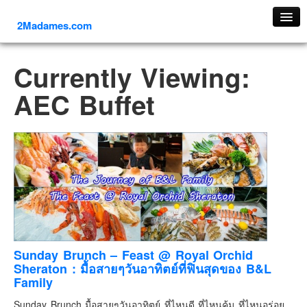
2Madames.com
เที่ยวทั่วไทย
Currently Viewing:
ภาคเหนือ
AEC Buffet
ภาคใต้
ภาคตะวันออก
ภาคกลาง
ภาคตะวันตก
ภาคอีสาน
ทริปต่างประเทศ
ยุโรป
รัสเซีย
Sunday Brunch – Feast @ Royal Orchid
Sheraton : มื้อสายๆวันอาทิตย์ที่ฟินสุดของ B&L
อิตาลี
Family
ตุรกี-ตุรเคีย
Sunday Brunch มื้อสายๆวันอาทิตย์ ที่ไหนดี ที่ไหนคุ้ม ที่ไหนอร่อย