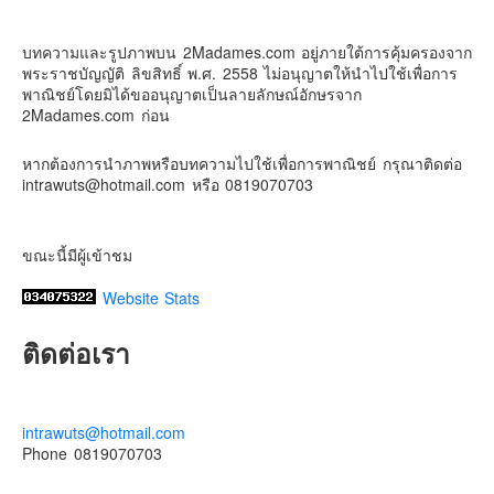
2Madames เที่ยวและไลฟ์สไตล์แบบครอบครัว
2 weeks ago
Contact & Support Us
บทความและรูปภาพบน 2Madames.com อยู่ภายใต้การคุ้มครองจาก
เตรียมไว้หนวด ถอยปืนลูกซอง
พระราชบัญญัติ ลิขสิทธิ์ พ.ศ. 2558 ไม่อนุญาตให้นำไปใช้เพื่อการ
#น้องเกรซ
#ลูกสาวเราเป็นสาวแล้ว
พาณิชย์โดยมิได้ขออนุญาตเป็นลายลักษณ์อักษรจาก
2Madames.com ก่อน
Photo
View on Facebook
·
Share
หากต้องการนำภาพหรือบทความไปใช้เพื่อการพาณิชย์ กรุณาติดต่อ
intrawuts@hotmail.com หรือ 0819070703
ขณะนี้มีผู้เข้าชม
Website Stats
ติดต่อเรา
intrawuts@hotmail.com
Phone 0819070703