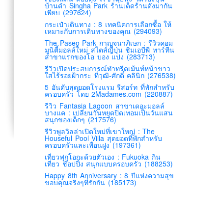
บ้านดำ Singha Park ร้านเด็ดร้านดังมากัน
เพียบ (297624)
กระเป๋าเดินทาง : 8 เทคนิคการเลือกซื้อ ให้
เหมาะกับการเดินทางของคุณ (294093)
The Paseo Park กาญจนาภิเษก : รีวิวคอม
มูนิตี้มอลล์ใหม่ สไตส์ญี่ปุ่น ชิมเอบีพี ทาร์ทีน
สาขาแรกของโอ บอง แปง (283713)
รีวิวเปิดประสบการณ์ทำทรีตเม้นท์หน้าขาว
ใสไร้รอยฝ้ากระ ที่วุฒิ-ศักดิ์ คลินิก (276538)
5 อันดับสุดยอดโรงแรม รีสอร์ท ที่พักสำหรับ
ครอบครัว โดย 2Madames.com (220887)
รีวิว Fantasia Lagoon สาขาเดอะมอลล์
บางแค : เปลี่ยนวันหยุดปิดเทอมเป็นวันแสน
สนุกของเด็กๆ (217576)
รีวิวพูลวิลล่าเปิดใหม่ที่เขาใหญ่ : The
Houseful Pool Villa สุดยอดที่พักสำหรับ
ครอบครัวและเพื่อนฝูง (197361)
เที่ยวฟุกุโอกะด้วยตัวเอง : Fukuoka กิน
เที่ยว ช้อปปิ้ง สนุกแบบครอบครัว (188253)
Happy 8th Anniversary : 8 ปีแห่งความสุข
ขอบคุณจริงๆที่รักกัน (185173)