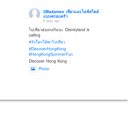
2Madames เที่ยวและไลฟ์สไตล์
แบบครอบครัว
6 days ago
ไปเที่ยวฮ่องกงกันนะ Disneyland is
calling
#รักใครให้พาไปเที่ยว
#DiscoverHongKong
#HongKongSummerFun
Discover Hong Kong
Photo
View on Facebook
·
Share
2Madames เที่ยวและไลฟ์สไตล์
แบบครอบครัว
2 weeks ago
เตรียมไว้หนวด ถอยปืนลูกซอง
#น้องเกรซ
#ลูกสาวเราเป็นสาวแล้ว
Photo