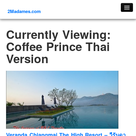
2Madames.com
เที่ยวทั่วไทย
Currently Viewing:
ภาคเหนือ
Coffee Prince Thai
ภาคใต้
Version
ภาคตะวันออก
ภาคกลาง
ภาคตะวันตก
ภาคอีสาน
ทริปต่างประเทศ
ยุโรป
รัสเซีย
อิตาลี
ตุรกี-ตุรเคีย
Veranda Chiangmai The High Resort – วีรันดา