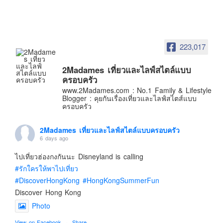
อินโดนีเซีย
เกาหลีใต้
ฮ่องกง
223,017
ไต้หวัน
ฟิลิปปินส์
2Madames เที่ยวและไลฟ์สไตล์แบบ
ครอบครัว
ออสเตรเลีย
www.2Madames.com : No.1 Family & Lifestyle
นิวซีแลนด์
Blogger : คุยกันเรื่องเที่ยวและไลฟ์สไตส์แบบ
ครอบครัว
อเมริกา
ร้านอร่อย
2Madames เที่ยวและไลฟ์สไตล์แบบครอบครัว
6 days ago
บทความครอบครัว
ไปเที่ยวฮ่องกงกันนะ Disneyland is calling
Beauty Review
#รักใครให้พาไปเที่ยว
รีวิวสายการบิน
#DiscoverHongKong
#HongKongSummerFun
Products & Applications
Discover Hong Kong
Photo
Events & PR News
About Us
View on Facebook
·
Share