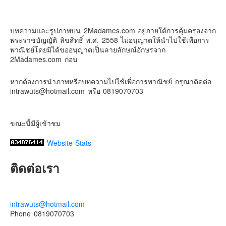
1 week ago
Contact & Support Us
ดิสนี่ย์แลนด์ไม่ปิดไม่กลับ
บทความและรูปภาพบน 2Madames.com อยู่ภายใต้การคุ้มครองจาก
ปล. ขอบคุณเสื้อทีมน่ารักๆจาก
BabyLovett เสื้อผ้าเด็ก
พระราชบัญญัติ ลิขสิทธิ์ พ.ศ. 2558 ไม่อนุญาตให้นำไปใช้เพื่อการ
#รักใครให้พาไปดิสนีย์แลนด์
#hongkongdisneyland
พาณิชย์โดยมิได้ขออนุญาตเป็นลายลักษณ์อักษรจาก
#discoverhongkong
#hongkongsummerfu
2Madames.com ก่อน
Discover Hong Kong
หากต้องการนำภาพหรือบทความไปใช้เพื่อการพาณิชย์ กรุณาติดต่อ
Photo
intrawuts@hotmail.com หรือ 0819070703
View on Facebook
·
Share
ขณะนี้มีผู้เข้าชม
Website Stats
ติดต่อเรา
intrawuts@hotmail.com
Phone 0819070703