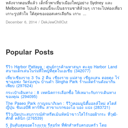
เยอรมัน
หลังจากตอนที่แล้ว เด็กจิ๋วพาเที่ยวเมืองใหญ่อย่าง Sydney และ
Melbourne ไปแล้ว ตอนนี้จะเป็นธรรมชาติล้วนๆ เราจะไปท่องเที่ยว
ฝรั่งเศส
เกาะรูปหัวใจ ใต้สุดของออสเตรเลียกัน เกาะ ...
ออสเตรีย
December 6, 2014
/
DekJewChillOut
สาธารณรัฐเช็ก
ฮังการี
เนเธอร์แลนด์
Popular Posts
เบลเยี่ยม
สวิสเซอร์แลนด์
รีวิว Harbor Pattaya : ศูนย์การค้ามหาสนุก ตะลุย Harbor Land
สนามเด็กเล่นในร่มที่ใหญ่ที่สุดในเอเชีย (342077)
โปรตุเกส
เที่ยวเชียงราย 3 วัน 2 คืน เชียงราย แม่สาย เชียงแสน ดอยตุง ไร่
ชาฉุยฟง วัดร่องขุ่น บ้านดำ Singha Park ร้านเด็ดร้านดังมากัน
สเปน
เพียบ (297624)
โครเอเชีย
กระเป๋าเดินทาง : 8 เทคนิคการเลือกซื้อ ให้เหมาะกับการเดินทาง
ของคุณ (294095)
สโลเวเนีย
The Paseo Park กาญจนาภิเษก : รีวิวคอมมูนิตี้มอลล์ใหม่ สไตส์
ญี่ปุ่น ชิมเอบีพี ทาร์ทีน สาขาแรกของโอ บอง แปง (283721)
มอนเตรเนโกร
รีวิวเปิดประสบการณ์ทำทรีตเม้นท์หน้าขาวใสไร้รอยฝ้ากระ ที่วุฒิ-
บอสเนียและเฮอร์เซโกวีน่า
ศักดิ์ คลินิก (276539)
5 อันดับสุดยอดโรงแรม รีสอร์ท ที่พักสำหรับครอบครัว โดย
ญี่ปุ่น