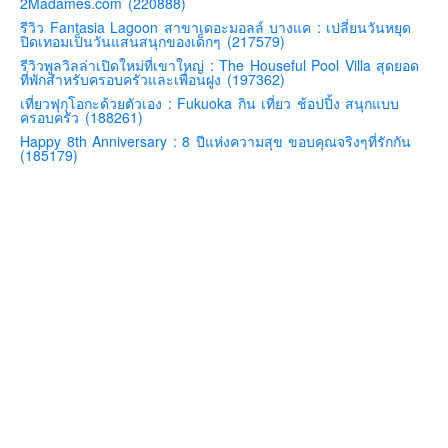
2Madames.com (220888)
คันโต-โตเกียวและรอบๆ
รีวิว Fantasia Lagoon สาขาเดอะมอลล์ บางแค : เปลี่ยนวันหยุด
ปิดเทอมเป็นวันแสนสนุกของเด็กๆ (217579)
คันไซ-โอซาก้า เกียวโต
รีวิวพูลวิลล่าเปิดใหม่ที่เขาใหญ่ : The Houseful Pool Villa สุดยอด
ที่พักสำหรับครอบครัวและเพื่อนฝูง (197362)
คิวชู – ฟุกุโอกะ ซางะ เปปปุ ยุฟุอิน นางาซากิ
เที่ยวฟุกุโอกะด้วยตัวเอง : Fukuoka กิน เที่ยว ช้อปปิ้ง สนุกแบบ
ครอบครัว (188261)
ฟูจิ
Happy 8th Anniversary : 8 ปีแห่งความสุข ขอบคุณจริงๆที่รักกัน
ฮอกไกโด
(185179)
เอเชีย
สิงคโปร์
จีน
มาเลเชีย
เวียดนาม
ฮ่องกง
มาเก๊า
มัลดีฟส์
อินเดีย