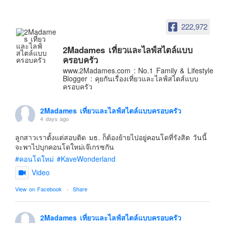
อินโดนีเซีย
เกาหลีใต้
222,972
ฮ่องกง
2Madames เที่ยวและไลฟ์สไตล์แบบ
ไต้หวัน
ครอบครัว
ฟิลิปปินส์
www.2Madames.com : No.1 Family & Lifestyle
Blogger : คุยกันเรื่องเที่ยวและไลฟ์สไตส์แบบ
ออสเตรเลีย
ครอบครัว
นิวซีแลนด์
2Madames เที่ยวและไลฟ์สไตล์แบบครอบครัว
อเมริกา
4 days ago
ร้านอร่อย
ลูกสาวเราตั้งแต่สอบติด มธ. ก็ต้องย้ายไปอยู่คอนโดที่รังสิต วันนี้
บทความครอบครัว
จะพาไปบุกคอนโดใหม่เจ๊เกรซกัน
#คอนโดใหม่
#KaveWonderland
Beauty Review
Video
รีวิวสายการบิน
View on Facebook
·
Share
Products & Applications
Events & PR News
2Madames เที่ยวและไลฟ์สไตล์แบบครอบครัว
About Us