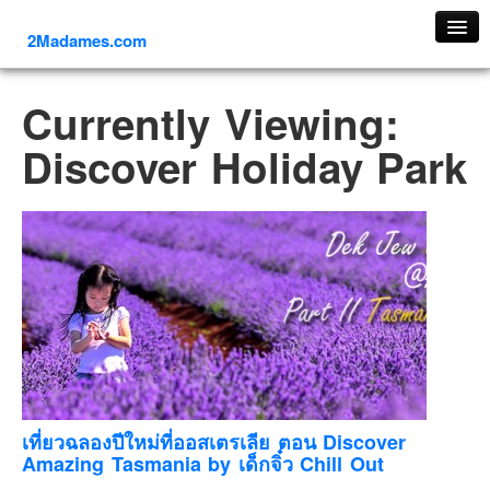
2Madames.com
เที่ยวทั่วไทย
Currently Viewing:
ภาคเหนือ
Discover Holiday Park
ภาคใต้
ภาคตะวันออก
ภาคกลาง
ภาคตะวันตก
ภาคอีสาน
ทริปต่างประเทศ
ยุโรป
รัสเซีย
อิตาลี
เที่ยวฉลองปีใหม่ที่ออสเตรเลีย ตอน Discover
Amazing Tasmania by เด็กจิ๋ว Chill Out
ตุรกี-ตุรเคีย