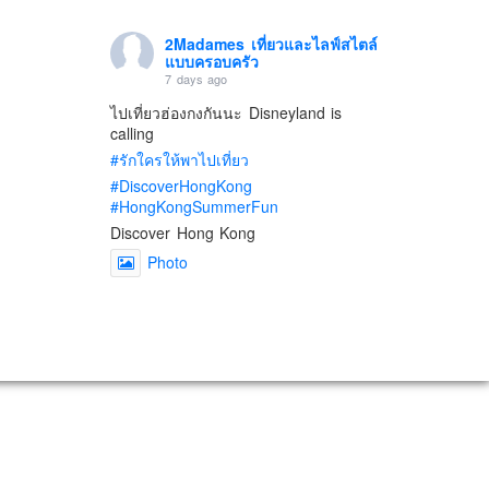
2Madames เที่ยวและไลฟ์สไตล์
แบบครอบครัว
7 days ago
ไปเที่ยวฮ่องกงกันนะ Disneyland is
calling
#รักใครให้พาไปเที่ยว
#DiscoverHongKong
#HongKongSummerFun
Discover Hong Kong
Photo
View on Facebook
·
Share
2Madames เที่ยวและไลฟ์สไตล์
แบบครอบครัว
2 weeks ago
เตรียมไว้หนวด ถอยปืนลูกซอง
#น้องเกรซ
#ลูกสาวเราเป็นสาวแล้ว
Photo