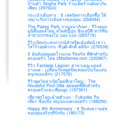
บ้านดำ Singha Park ร้านเด็ดร้านดังมากัน
เพียบ (297624)
กระเป๋าเดินทาง : 8 เทคนิคการเลือกซื้อ ให้
เหมาะกับการเดินทางของคุณ (294094)
The Paseo Park กาญจนาภิเษก : รีวิวคอม
มูนิตี้มอลล์ใหม่ สไตส์ญี่ปุ่น ชิมเอบีพี ทาร์ทีน
สาขาแรกของโอ บอง แปง (283715)
รีวิวเปิดประสบการณ์ทำทรีตเม้นท์หน้าขาว
ใสไร้รอยฝ้ากระ ที่วุฒิ-ศักดิ์ คลินิก (276538)
5 อันดับสุดยอดโรงแรม รีสอร์ท ที่พักสำหรับ
ครอบครัว โดย 2Madames.com (220887)
รีวิว Fantasia Lagoon สาขาเดอะมอลล์
บางแค : เปลี่ยนวันหยุดปิดเทอมเป็นวันแสน
สนุกของเด็กๆ (217576)
รีวิวพูลวิลล่าเปิดใหม่ที่เขาใหญ่ : The
Houseful Pool Villa สุดยอดที่พักสำหรับ
ครอบครัวและเพื่อนฝูง (197361)
เที่ยวฟุกุโอกะด้วยตัวเอง : Fukuoka กิน
เที่ยว ช้อปปิ้ง สนุกแบบครอบครัว (188256)
Happy 8th Anniversary : 8 ปีแห่งความสุข
ขอบคุณจริงๆที่รักกัน (185173)