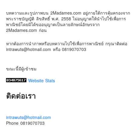
2 weeks ago
Contact & Support Us
บทความและรูปภาพบน 2Madames.com อยู่ภายใต้การคุ้มครองจาก
เตรียมไว้หนวด ถอยปืนลูกซอง
พระราชบัญญัติ ลิขสิทธิ์ พ.ศ. 2558 ไม่อนุญาตให้นำไปใช้เพื่อการ
#น้องเกรซ
#ลูกสาวเราเป็นสาวแล้ว
พาณิชย์โดยมิได้ขออนุญาตเป็นลายลักษณ์อักษรจาก
2Madames.com ก่อน
Photo
View on Facebook
·
Share
หากต้องการนำภาพหรือบทความไปใช้เพื่อการพาณิชย์ กรุณาติดต่อ
intrawuts@hotmail.com หรือ 0819070703
ขณะนี้มีผู้เข้าชม
Website Stats
ติดต่อเรา
intrawuts@hotmail.com
Phone 0819070703