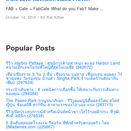
เยอรมัน
FAB + Cafe = FabCafe What do you Fab? Make ...
ฝรั่งเศส
October 14, 2015
/
Kit Kat Kitten
ออสเตรีย
สาธารณรัฐเช็ก
ฮังการี
Popular Posts
เนเธอร์แลนด์
เบลเยี่ยม
รีวิว Harbor Pattaya : ศูนย์การค้ามหาสนุก ตะลุย Harbor Land
สวิสเซอร์แลนด์
สนามเด็กเล่นในร่มที่ใหญ่ที่สุดในเอเชีย (342072)
เที่ยวเชียงราย 3 วัน 2 คืน เชียงราย แม่สาย เชียงแสน ดอยตุง ไร่
โปรตุเกส
ชาฉุยฟง วัดร่องขุ่น บ้านดำ Singha Park ร้านเด็ดร้านดังมากัน
เพียบ (297624)
สเปน
กระเป๋าเดินทาง : 8 เทคนิคการเลือกซื้อ ให้เหมาะกับการเดินทาง
โครเอเชีย
ของคุณ (294094)
The Paseo Park กาญจนาภิเษก : รีวิวคอมมูนิตี้มอลล์ใหม่ สไตส์
สโลเวเนีย
ญี่ปุ่น ชิมเอบีพี ทาร์ทีน สาขาแรกของโอ บอง แปง (283715)
มอนเตรเนโกร
รีวิวเปิดประสบการณ์ทำทรีตเม้นท์หน้าขาวใสไร้รอยฝ้ากระ ที่วุฒิ-
ศักดิ์ คลินิก (276538)
บอสเนียและเฮอร์เซโกวีน่า
5 อันดับสุดยอดโรงแรม รีสอร์ท ที่พักสำหรับครอบครัว โดย
2Madames.com (220887)
ญี่ปุ่น