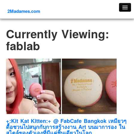
2Madames.com
เที่ยวทั่วไทย
Currently Viewing:
ภาคเหนือ
fablab
ภาคใต้
ภาคตะวันออก
ภาคกลาง
ภาคตะวันตก
ภาคอีสาน
ทริปต่างประเทศ
ยุโรป
รัสเซีย
อิตาลี
+:Kit Kat Kitten:+ @ FabCafe Bangkok เหมียวๆ
ดื้อชวนไปสนุกกับการสร้างงาน Art บนมาการอง ใน
ตุรกี-ตุรเคีย
สไตล์ของตัวเองที่มีแค่ชิ้นเดียวในโลก