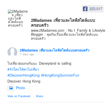
อินโดนีเซีย
223,017
เกาหลีใต้
ฮ่องกง
2Madames เที่ยวและไลฟ์สไตล์แบบ
ครอบครัว
ไต้หวัน
www.2Madames.com : No.1 Family & Lifestyle
ฟิลิปปินส์
Blogger : คุยกันเรื่องเที่ยวและไลฟ์สไตส์แบบ
ครอบครัว
ออสเตรเลีย
นิวซีแลนด์
2Madames เที่ยวและไลฟ์สไตล์แบบครอบครัว
7 days ago
อเมริกา
ไปเที่ยวฮ่องกงกันนะ Disneyland is calling
ร้านอร่อย
#รักใครให้พาไปเที่ยว
บทความครอบครัว
#DiscoverHongKong
#HongKongSummerFun
Beauty Review
Discover Hong Kong
รีวิวสายการบิน
Photo
Products & Applications
View on Facebook
·
Share
Events & PR News
2Madames เที่ยวและไลฟ์สไตล์แบบครอบครัว
About Us