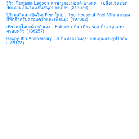
รีวิว Fantasia Lagoon สาขาเดอะมอลล์ บางแค : เปลี่ยนวันหยุด
ปิดเทอมเป็นวันแสนสนุกของเด็กๆ (217576)
คันโต-โตเกียวและรอบๆ
รีวิวพูลวิลล่าเปิดใหม่ที่เขาใหญ่ : The Houseful Pool Villa สุดยอด
คันไซ-โอซาก้า เกียวโต
ที่พักสำหรับครอบครัวและเพื่อนฝูง (197362)
เที่ยวฟุกุโอกะด้วยตัวเอง : Fukuoka กิน เที่ยว ช้อปปิ้ง สนุกแบบ
คิวชู – ฟุกุโอกะ ซางะ เปปปุ ยุฟุอิน นางาซากิ
ครอบครัว (188257)
ฟูจิ
Happy 8th Anniversary : 8 ปีแห่งความสุข ขอบคุณจริงๆที่รักกัน
(185173)
ฮอกไกโด
เอเชีย
สิงคโปร์
จีน
มาเลเชีย
เวียดนาม
ฮ่องกง
มาเก๊า
มัลดีฟส์
อินเดีย