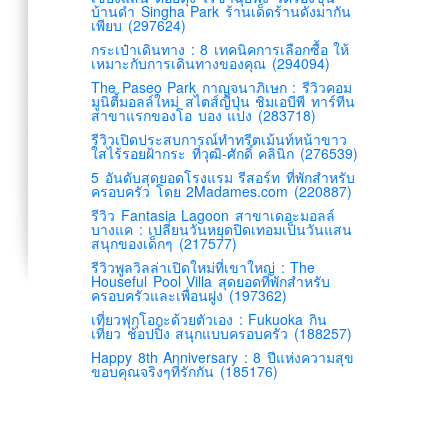
บ้านดำ Singha Park ร้านเด็ดร้านดังมากัน
เพียบ (297624)
กระเป๋าเดินทาง : 8 เทคนิคการเลือกซื้อ ให้
เหมาะกับการเดินทางของคุณ (294094)
The Paseo Park กาญจนาภิเษก : รีวิวคอม
มูนิตี้มอลล์ใหม่ สไตส์ญี่ปุ่น ชิมเอบีพี ทาร์ทีน
สาขาแรกของโอ บอง แปง (283718)
รีวิวเปิดประสบการณ์ทำทรีตเม้นท์หน้าขาว
ใสไร้รอยฝ้ากระ ที่วุฒิ-ศักดิ์ คลินิก (276539)
5 อันดับสุดยอดโรงแรม รีสอร์ท ที่พักสำหรับ
ครอบครัว โดย 2Madames.com (220887)
รีวิว Fantasia Lagoon สาขาเดอะมอลล์
บางแค : เปลี่ยนวันหยุดปิดเทอมเป็นวันแสน
สนุกของเด็กๆ (217577)
รีวิวพูลวิลล่าเปิดใหม่ที่เขาใหญ่ : The
Houseful Pool Villa สุดยอดที่พักสำหรับ
ครอบครัวและเพื่อนฝูง (197362)
เที่ยวฟุกุโอกะด้วยตัวเอง : Fukuoka กิน
เที่ยว ช้อปปิ้ง สนุกแบบครอบครัว (188257)
Happy 8th Anniversary : 8 ปีแห่งความสุข
ขอบคุณจริงๆที่รักกัน (185176)