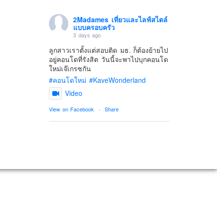
2Madames เที่ยวและไลฟ์สไตล์
แบบครอบครัว
3 days ago
ลูกสาวเราตั้งแต่สอบติด มธ. ก็ต้องย้ายไป
อยู่คอนโดที่รังสิต วันนี้จะพาไปบุกคอนโด
ใหม่เจ๊เกรซกัน
#คอนโดใหม่
#KaveWonderland
Video
View on Facebook
·
Share
2Madames เที่ยวและไลฟ์สไตล์
แบบครอบครัว
6 days ago
ดิสนี่ย์แลนด์ไม่ปิดไม่กลับ
ปล. ขอบคุณเสื้อทีมน่ารักๆจาก
BabyLovett เสื้อผ้าเด็ก
#รักใครให้พาไปดิสนีย์แลนด์
#hongkongdisneyland