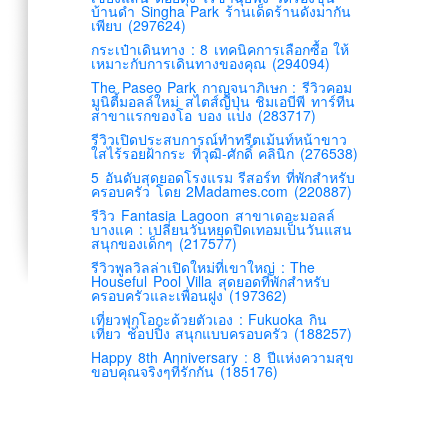
บ้านดำ Singha Park ร้านเด็ดร้านดังมากัน
เพียบ (297624)
กระเป๋าเดินทาง : 8 เทคนิคการเลือกซื้อ ให้
เหมาะกับการเดินทางของคุณ (294094)
The Paseo Park กาญจนาภิเษก : รีวิวคอม
มูนิตี้มอลล์ใหม่ สไตส์ญี่ปุ่น ชิมเอบีพี ทาร์ทีน
สาขาแรกของโอ บอง แปง (283717)
รีวิวเปิดประสบการณ์ทำทรีตเม้นท์หน้าขาว
ใสไร้รอยฝ้ากระ ที่วุฒิ-ศักดิ์ คลินิก (276538)
5 อันดับสุดยอดโรงแรม รีสอร์ท ที่พักสำหรับ
ครอบครัว โดย 2Madames.com (220887)
รีวิว Fantasia Lagoon สาขาเดอะมอลล์
บางแค : เปลี่ยนวันหยุดปิดเทอมเป็นวันแสน
สนุกของเด็กๆ (217577)
รีวิวพูลวิลล่าเปิดใหม่ที่เขาใหญ่ : The
Houseful Pool Villa สุดยอดที่พักสำหรับ
ครอบครัวและเพื่อนฝูง (197362)
เที่ยวฟุกุโอกะด้วยตัวเอง : Fukuoka กิน
เที่ยว ช้อปปิ้ง สนุกแบบครอบครัว (188257)
Happy 8th Anniversary : 8 ปีแห่งความสุข
ขอบคุณจริงๆที่รักกัน (185176)