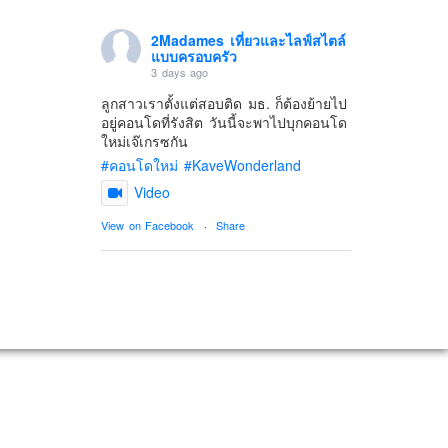
2Madames เที่ยวและไลฟ์สไตล์
แบบครอบครัว
3 days ago
ลูกสาวเราตั้งแต่สอบติด มธ. ก็ต้องย้ายไป
อยู่คอนโดที่รังสิต วันนี้จะพาไปบุกคอนโด
ใหม่เจ๊เกรซกัน
#คอนโดใหม่
#KaveWonderland
Video
View on Facebook
·
Share
2Madames เที่ยวและไลฟ์สไตล์
แบบครอบครัว
5 days ago
ดิสนี่ย์แลนด์ไม่ปิดไม่กลับ
ปล. ขอบคุณเสื้อทีมน่ารักๆจาก
BabyLovett เสื้อผ้าเด็ก
#รักใครให้พาไปดิสนีย์แลนด์
#hongkongdisneyland