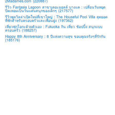
2Madames.com (220887)
คันโต-โตเกียวและรอบๆ
รีวิว Fantasia Lagoon สาขาเดอะมอลล์ บางแค : เปลี่ยนวันหยุด
ปิดเทอมเป็นวันแสนสนุกของเด็กๆ (217577)
คันไซ-โอซาก้า เกียวโต
รีวิวพูลวิลล่าเปิดใหม่ที่เขาใหญ่ : The Houseful Pool Villa สุดยอด
ที่พักสำหรับครอบครัวและเพื่อนฝูง (197362)
คิวชู – ฟุกุโอกะ ซางะ เปปปุ ยุฟุอิน นางาซากิ
เที่ยวฟุกุโอกะด้วยตัวเอง : Fukuoka กิน เที่ยว ช้อปปิ้ง สนุกแบบ
ครอบครัว (188257)
ฟูจิ
Happy 8th Anniversary : 8 ปีแห่งความสุข ขอบคุณจริงๆที่รักกัน
ฮอกไกโด
(185176)
เอเชีย
สิงคโปร์
จีน
มาเลเชีย
เวียดนาม
ฮ่องกง
มาเก๊า
มัลดีฟส์
อินเดีย