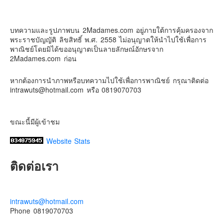
6 days ago
Contact & Support Us
ดิสนี่ย์แลนด์ไม่ปิดไม่กลับ
บทความและรูปภาพบน 2Madames.com อยู่ภายใต้การคุ้มครองจาก
ปล. ขอบคุณเสื้อทีมน่ารักๆจาก
BabyLovett เสื้อผ้าเด็ก
พระราชบัญญัติ ลิขสิทธิ์ พ.ศ. 2558 ไม่อนุญาตให้นำไปใช้เพื่อการ
#รักใครให้พาไปดิสนีย์แลนด์
#hongkongdisneyland
พาณิชย์โดยมิได้ขออนุญาตเป็นลายลักษณ์อักษรจาก
#discoverhongkong
#hongkongsummerfu
2Madames.com ก่อน
Discover Hong Kong
หากต้องการนำภาพหรือบทความไปใช้เพื่อการพาณิชย์ กรุณาติดต่อ
Photo
intrawuts@hotmail.com หรือ 0819070703
View on Facebook
·
Share
ขณะนี้มีผู้เข้าชม
Website Stats
ติดต่อเรา
intrawuts@hotmail.com
Phone 0819070703