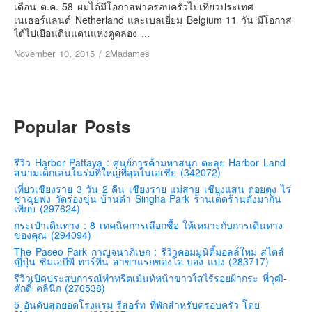
เยอรมัน
เดือน ต.ค. 58 ผมได้มีโอกาสพาครอบครัวไปเที่ยวประเทศ
เนเธอร์แลนด์ Netherland และเบลเยี่ยม Belgium 11 วัน มีโอกาส
ฝรั่งเศส
ได้ไปเยือนดินแดนแห่งคูคลอง ...
ออสเตรีย
November 10, 2015
/
2Madames
สาธารณรัฐเช็ก
ฮังการี
เนเธอร์แลนด์
Popular Posts
เบลเยี่ยม
สวิสเซอร์แลนด์
รีวิว Harbor Pattaya : ศูนย์การค้ามหาสนุก ตะลุย Harbor Land
สนามเด็กเล่นในร่มที่ใหญ่ที่สุดในเอเชีย (342072)
โปรตุเกส
เที่ยวเชียงราย 3 วัน 2 คืน เชียงราย แม่สาย เชียงแสน ดอยตุง ไร่
ชาฉุยฟง วัดร่องขุ่น บ้านดำ Singha Park ร้านเด็ดร้านดังมากัน
สเปน
เพียบ (297624)
โครเอเชีย
กระเป๋าเดินทาง : 8 เทคนิคการเลือกซื้อ ให้เหมาะกับการเดินทาง
ของคุณ (294094)
สโลเวเนีย
The Paseo Park กาญจนาภิเษก : รีวิวคอมมูนิตี้มอลล์ใหม่ สไตส์
ญี่ปุ่น ชิมเอบีพี ทาร์ทีน สาขาแรกของโอ บอง แปง (283717)
มอนเตรเนโกร
รีวิวเปิดประสบการณ์ทำทรีตเม้นท์หน้าขาวใสไร้รอยฝ้ากระ ที่วุฒิ-
บอสเนียและเฮอร์เซโกวีน่า
ศักดิ์ คลินิก (276538)
5 อันดับสุดยอดโรงแรม รีสอร์ท ที่พักสำหรับครอบครัว โดย
ญี่ปุ่น