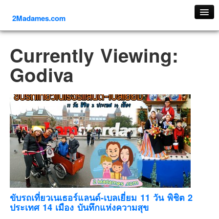
2Madames.com
เที่ยวทั่วไทย
Currently Viewing:
ภาคเหนือ
Godiva
ภาคใต้
ภาคตะวันออก
ภาคกลาง
ภาคตะวันตก
ภาคอีสาน
ทริปต่างประเทศ
ยุโรป
รัสเซีย
อิตาลี
ขับรถเที่ยวเนเธอร์แลนด์-เบลเยี่ยม 11 วัน พิชิต 2
ประเทศ 14 เมือง บันทึกแห่งความสุข
ตุรกี-ตุรเคีย