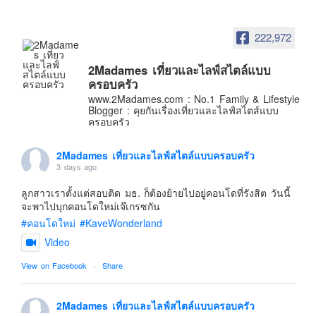
อินโดนีเซีย
เกาหลีใต้
222,972
ฮ่องกง
2Madames เที่ยวและไลฟ์สไตล์แบบ
ไต้หวัน
ครอบครัว
ฟิลิปปินส์
www.2Madames.com : No.1 Family & Lifestyle
Blogger : คุยกันเรื่องเที่ยวและไลฟ์สไตส์แบบ
ออสเตรเลีย
ครอบครัว
นิวซีแลนด์
2Madames เที่ยวและไลฟ์สไตล์แบบครอบครัว
อเมริกา
3 days ago
ร้านอร่อย
ลูกสาวเราตั้งแต่สอบติด มธ. ก็ต้องย้ายไปอยู่คอนโดที่รังสิต วันนี้
บทความครอบครัว
จะพาไปบุกคอนโดใหม่เจ๊เกรซกัน
#คอนโดใหม่
#KaveWonderland
Beauty Review
Video
รีวิวสายการบิน
View on Facebook
·
Share
Products & Applications
Events & PR News
2Madames เที่ยวและไลฟ์สไตล์แบบครอบครัว
About Us