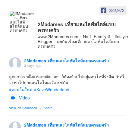
อินโดนีเซีย
222,972
เกาหลีใต้
ฮ่องกง
2Madames เที่ยวและไลฟ์สไตล์แบบ
ครอบครัว
ไต้หวัน
www.2Madames.com : No.1 Family & Lifestyle
ฟิลิปปินส์
Blogger : คุยกันเรื่องเที่ยวและไลฟ์สไตส์แบบ
ครอบครัว
ออสเตรเลีย
นิวซีแลนด์
2Madames เที่ยวและไลฟ์สไตล์แบบครอบครัว
3 days ago
อเมริกา
ลูกสาวเราตั้งแต่สอบติด มธ. ก็ต้องย้ายไปอยู่คอนโดที่รังสิต วันนี้
ร้านอร่อย
จะพาไปบุกคอนโดใหม่เจ๊เกรซกัน
บทความครอบครัว
#คอนโดใหม่
#KaveWonderland
Beauty Review
Video
รีวิวสายการบิน
View on Facebook
·
Share
Products & Applications
Events & PR News
2Madames เที่ยวและไลฟ์สไตล์แบบครอบครัว
6 days ago
About Us