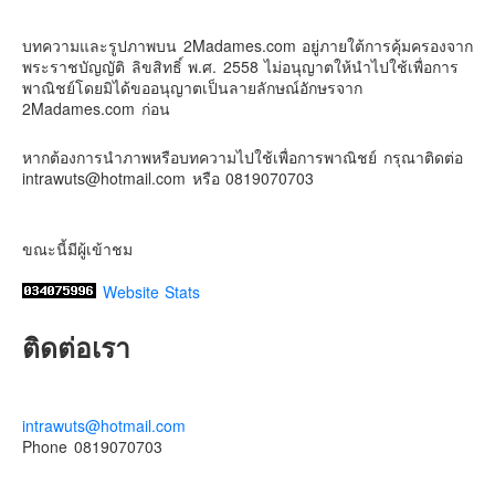
ดิสนี่ย์แลนด์ไม่ปิดไม่กลับ
Contact & Support Us
บทความและรูปภาพบน 2Madames.com อยู่ภายใต้การคุ้มครองจาก
ปล. ขอบคุณเสื้อทีมน่ารักๆจาก
BabyLovett เสื้อผ้าเด็ก
พระราชบัญญัติ ลิขสิทธิ์ พ.ศ. 2558 ไม่อนุญาตให้นำไปใช้เพื่อการ
#รักใครให้พาไปดิสนีย์แลนด์
#hongkongdisneyland
พาณิชย์โดยมิได้ขออนุญาตเป็นลายลักษณ์อักษรจาก
#discoverhongkong
#hongkongsummerfu
2Madames.com ก่อน
Discover Hong Kong
หากต้องการนำภาพหรือบทความไปใช้เพื่อการพาณิชย์ กรุณาติดต่อ
Photo
intrawuts@hotmail.com หรือ 0819070703
View on Facebook
·
Share
ขณะนี้มีผู้เข้าชม
Website Stats
ติดต่อเรา
intrawuts@hotmail.com
Phone 0819070703