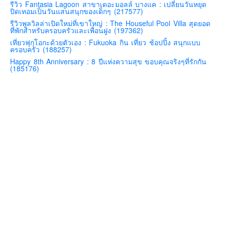
รีวิว Fantasia Lagoon สาขาเดอะมอลล์ บางแค : เปลี่ยนวันหยุด
ปิดเทอมเป็นวันแสนสนุกของเด็กๆ (217577)
คันโต-โตเกียวและรอบๆ
รีวิวพูลวิลล่าเปิดใหม่ที่เขาใหญ่ : The Houseful Pool Villa สุดยอด
คันไซ-โอซาก้า เกียวโต
ที่พักสำหรับครอบครัวและเพื่อนฝูง (197362)
เที่ยวฟุกุโอกะด้วยตัวเอง : Fukuoka กิน เที่ยว ช้อปปิ้ง สนุกแบบ
คิวชู – ฟุกุโอกะ ซางะ เปปปุ ยุฟุอิน นางาซากิ
ครอบครัว (188257)
ฟูจิ
Happy 8th Anniversary : 8 ปีแห่งความสุข ขอบคุณจริงๆที่รักกัน
(185176)
ฮอกไกโด
เอเชีย
สิงคโปร์
จีน
มาเลเชีย
เวียดนาม
ฮ่องกง
มาเก๊า
มัลดีฟส์
อินเดีย