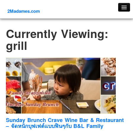
2Madames.com
เที่ยวทั่วไทย
Currently Viewing:
ภาคเหนือ
grill
ภาคใต้
ภาคตะวันออก
ภาคกลาง
ภาคตะวันตก
ภาคอีสาน
ทริปต่างประเทศ
ยุโรป
รัสเซีย
อิตาลี
Sunday Brunch Crave Wine Bar & Restaurant
– จัดหนักบุฟเฟต์แบบฟินๆกับ B&L Family
ตุรกี-ตุรเคีย