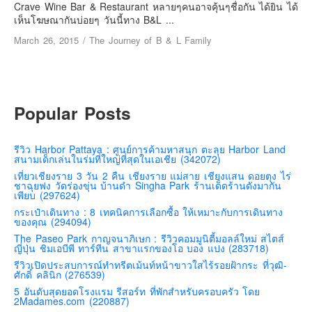
เยอรมัน
Crave Wine Bar & Restaurant หลายๆคนอาจคุ้นๆชื่อกัน ได้ยิน ได้
เห็นโฆษณากันบ่อยๆ วันนี้ทาง B&L ...
ฝรั่งเศส
March 26, 2015
/
The Journey of B & L Family
ออสเตรีย
สาธารณรัฐเช็ก
ฮังการี
Popular Posts
เนเธอร์แลนด์
เบลเยี่ยม
รีวิว Harbor Pattaya : ศูนย์การค้ามหาสนุก ตะลุย Harbor Land
สวิสเซอร์แลนด์
สนามเด็กเล่นในร่มที่ใหญ่ที่สุดในเอเชีย (342072)
เที่ยวเชียงราย 3 วัน 2 คืน เชียงราย แม่สาย เชียงแสน ดอยตุง ไร่
โปรตุเกส
ชาฉุยฟง วัดร่องขุ่น บ้านดำ Singha Park ร้านเด็ดร้านดังมากัน
เพียบ (297624)
สเปน
กระเป๋าเดินทาง : 8 เทคนิคการเลือกซื้อ ให้เหมาะกับการเดินทาง
โครเอเชีย
ของคุณ (294094)
The Paseo Park กาญจนาภิเษก : รีวิวคอมมูนิตี้มอลล์ใหม่ สไตส์
สโลเวเนีย
ญี่ปุ่น ชิมเอบีพี ทาร์ทีน สาขาแรกของโอ บอง แปง (283718)
มอนเตรเนโกร
รีวิวเปิดประสบการณ์ทำทรีตเม้นท์หน้าขาวใสไร้รอยฝ้ากระ ที่วุฒิ-
ศักดิ์ คลินิก (276539)
บอสเนียและเฮอร์เซโกวีน่า
5 อันดับสุดยอดโรงแรม รีสอร์ท ที่พักสำหรับครอบครัว โดย
2Madames.com (220887)
ญี่ปุ่น