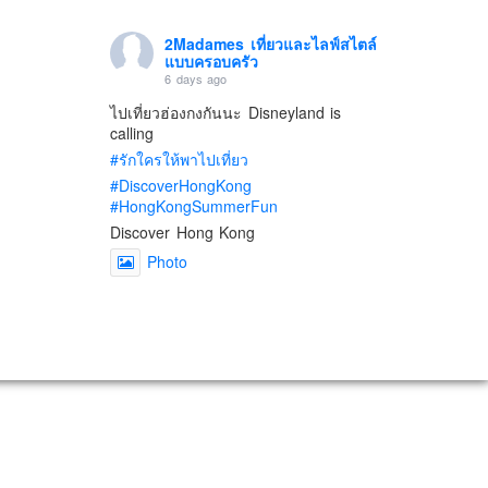
2Madames เที่ยวและไลฟ์สไตล์
แบบครอบครัว
6 days ago
ไปเที่ยวฮ่องกงกันนะ Disneyland is
calling
#รักใครให้พาไปเที่ยว
#DiscoverHongKong
#HongKongSummerFun
Discover Hong Kong
Photo
View on Facebook
·
Share
2Madames เที่ยวและไลฟ์สไตล์
แบบครอบครัว
2 weeks ago
เตรียมไว้หนวด ถอยปืนลูกซอง
#น้องเกรซ
#ลูกสาวเราเป็นสาวแล้ว
Photo