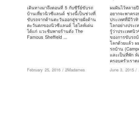
เดินทางมาถึงตอนที่ 5 กับซีรี่ย์ขับรถ
ผมฝันไว้หลายปีแ
บ้านเที่ยวนิวซีแลนด์ ช่วงนี้เป็นช่วงที่
อยากจะพาครอบค
ขับรถจากด้านตะวันออกสู่ชายฝั่งด้าน
ประเทศที่มีวิวท
ตะวันตกของนิวซีแลนด์ ไฮไลท์เด่น
โลกอย่างประเท
ได้แก่ แวะชิมพายร้านดัง The
รู้ว่าประเทศนิ
Famous Sheffield ...
ของการขับรถบ้าน
โลกด้วยแล้ว ผมจ
รถบ้าน (Camp
และเป็นที่พัก ห
ครอบครัวเราตล
February 25, 2016
/
2Madames
June 3, 2015
/