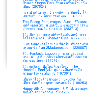
บ้านดำ Singha Park ร้านเด็ดร้านดังมากัน
เพียบ (297624)
กระเป๋าเดินทาง : 8 เทคนิคการเลือกซื้อ ให้
เหมาะกับการเดินทางของคุณ (294093)
The Paseo Park กาญจนาภิเษก : รีวิวคอม
มูนิตี้มอลล์ใหม่ สไตส์ญี่ปุ่น ชิมเอบีพี ทาร์ทีน
สาขาแรกของโอ บอง แปง (283713)
รีวิวเปิดประสบการณ์ทำทรีตเม้นท์หน้าขาว
ใสไร้รอยฝ้ากระ ที่วุฒิ-ศักดิ์ คลินิก (276538)
5 อันดับสุดยอดโรงแรม รีสอร์ท ที่พักสำหรับ
ครอบครัว โดย 2Madames.com (220887)
รีวิว Fantasia Lagoon สาขาเดอะมอลล์
บางแค : เปลี่ยนวันหยุดปิดเทอมเป็นวันแสน
สนุกของเด็กๆ (217576)
รีวิวพูลวิลล่าเปิดใหม่ที่เขาใหญ่ : The
Houseful Pool Villa สุดยอดที่พักสำหรับ
ครอบครัวและเพื่อนฝูง (197361)
เที่ยวฟุกุโอกะด้วยตัวเอง : Fukuoka กิน
เที่ยว ช้อปปิ้ง สนุกแบบครอบครัว (188253)
Happy 8th Anniversary : 8 ปีแห่งความสุข
ขอบคุณจริงๆที่รักกัน (185173)