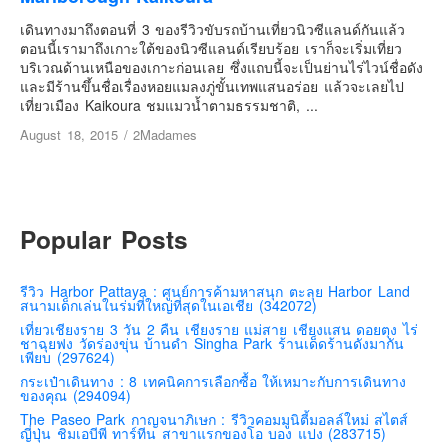
เยอรมัน
เดินทางมาถึงตอนที่ 3 ของรีวิวขับรถบ้านเที่ยวนิวซีแลนด์กันแล้ว
ฝรั่งเศส
ตอนนี้เรามาถึงเกาะใต้ของนิวซีแลนด์เรียบร้อย เราก็จะเริ่มเที่ยว
บริเวณด้านเหนือของเกาะก่อนเลย ซึ่งแถบนี้จะเป็นย่านไร่ไวน์ชื่อดัง
ออสเตรีย
และมีร้านขึ้นชื่อเรื่องหอยแมลงภู่ขั้นเทพแสนอร่อย แล้วจะเลยไป
สาธารณรัฐเช็ก
เที่ยวเมือง Kaikoura ชมแมวน้ำตามธรรมชาติ, ...
ฮังการี
August 18, 2015
/
2Madames
เนเธอร์แลนด์
เบลเยี่ยม
สวิสเซอร์แลนด์
Popular Posts
โปรตุเกส
สเปน
รีวิว Harbor Pattaya : ศูนย์การค้ามหาสนุก ตะลุย Harbor Land
สนามเด็กเล่นในร่มที่ใหญ่ที่สุดในเอเชีย (342072)
โครเอเชีย
เที่ยวเชียงราย 3 วัน 2 คืน เชียงราย แม่สาย เชียงแสน ดอยตุง ไร่
ชาฉุยฟง วัดร่องขุ่น บ้านดำ Singha Park ร้านเด็ดร้านดังมากัน
สโลเวเนีย
เพียบ (297624)
มอนเตรเนโกร
กระเป๋าเดินทาง : 8 เทคนิคการเลือกซื้อ ให้เหมาะกับการเดินทาง
ของคุณ (294094)
บอสเนียและเฮอร์เซโกวีน่า
The Paseo Park กาญจนาภิเษก : รีวิวคอมมูนิตี้มอลล์ใหม่ สไตส์
ญี่ปุ่น ชิมเอบีพี ทาร์ทีน สาขาแรกของโอ บอง แปง (283715)
ญี่ปุ่น