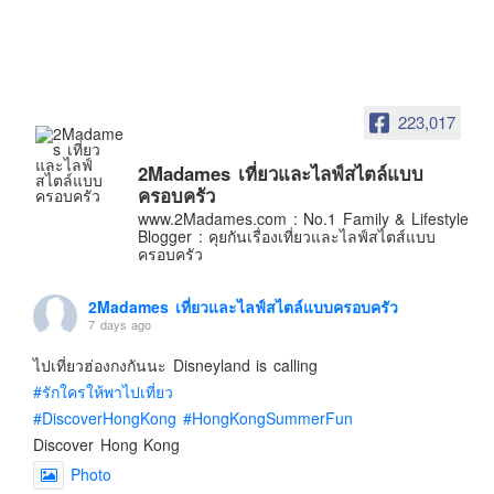
อินโดนีเซีย
เกาหลีใต้
ฮ่องกง
ไต้หวัน
223,017
ฟิลิปปินส์
2Madames เที่ยวและไลฟ์สไตล์แบบ
ออสเตรเลีย
ครอบครัว
นิวซีแลนด์
www.2Madames.com : No.1 Family & Lifestyle
Blogger : คุยกันเรื่องเที่ยวและไลฟ์สไตส์แบบ
อเมริกา
ครอบครัว
ร้านอร่อย
2Madames เที่ยวและไลฟ์สไตล์แบบครอบครัว
บทความครอบครัว
7 days ago
Beauty Review
ไปเที่ยวฮ่องกงกันนะ Disneyland is calling
รีวิวสายการบิน
#รักใครให้พาไปเที่ยว
#DiscoverHongKong
#HongKongSummerFun
Products & Applications
Discover Hong Kong
Events & PR News
Photo
About Us