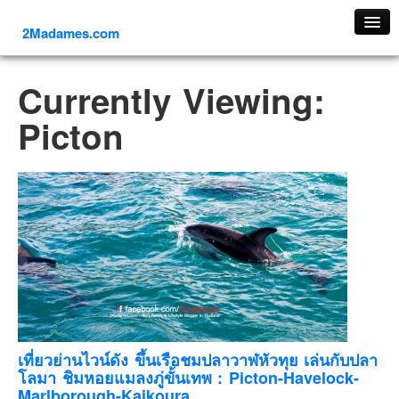
2Madames.com
เที่ยวทั่วไทย
Currently Viewing:
ภาคเหนือ
Picton
ภาคใต้
ภาคตะวันออก
ภาคกลาง
ภาคตะวันตก
ภาคอีสาน
ทริปต่างประเทศ
ยุโรป
รัสเซีย
อิตาลี
เที่ยวย่านไวน์ดัง ขึ้นเรือชมปลาวาฬหัวทุย เล่นกับปลา
โลมา ชิมหอยแมลงภู่ขั้นเทพ : Picton-Havelock-
ตุรกี-ตุรเคีย
Marlborough-Kaikoura