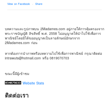
View on Facebook
·
Share
Contact & Support Us
2Madames เที่ยวและไลฟ์สไตล์แบบครอบครัว
2 weeks ago
บทความและรูปภาพบน 2Madames.com อยู่ภายใต้การคุ้มครองจาก
เตรียมไว้หนวด ถอยปืนลูกซอง
พระราชบัญญัติ ลิขสิทธิ์ พ.ศ. 2558 ไม่อนุญาตให้นำไปใช้เพื่อการ
#น้องเกรซ
#ลูกสาวเราเป็นสาวแล้ว
พาณิชย์โดยมิได้ขออนุญาตเป็นลายลักษณ์อักษรจาก
2Madames.com ก่อน
Photo
View on Facebook
·
Share
หากต้องการนำภาพหรือบทความไปใช้เพื่อการพาณิชย์ กรุณาติดต่อ
intrawuts@hotmail.com หรือ 0819070703
ขณะนี้มีผู้เข้าชม
Website Stats
ติดต่อเรา