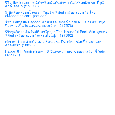
รีวิวเปิดประสบการณ์ทำทรีตเม้นท์หน้าขาวใสไร้รอยฝ้ากระ ที่วุฒิ-
ศักดิ์ คลินิก (276538)
คันโต-โตเกียวและรอบๆ
5 อันดับสุดยอดโรงแรม รีสอร์ท ที่พักสำหรับครอบครัว โดย
คันไซ-โอซาก้า เกียวโต
2Madames.com (220887)
รีวิว Fantasia Lagoon สาขาเดอะมอลล์ บางแค : เปลี่ยนวันหยุด
คิวชู – ฟุกุโอกะ ซางะ เปปปุ ยุฟุอิน นางาซากิ
ปิดเทอมเป็นวันแสนสนุกของเด็กๆ (217576)
ฟูจิ
รีวิวพูลวิลล่าเปิดใหม่ที่เขาใหญ่ : The Houseful Pool Villa สุดยอด
ที่พักสำหรับครอบครัวและเพื่อนฝูง (197362)
ฮอกไกโด
เที่ยวฟุกุโอกะด้วยตัวเอง : Fukuoka กิน เที่ยว ช้อปปิ้ง สนุกแบบ
ครอบครัว (188257)
เอเชีย
Happy 8th Anniversary : 8 ปีแห่งความสุข ขอบคุณจริงๆที่รักกัน
สิงคโปร์
(185173)
จีน
มาเลเชีย
เวียดนาม
ฮ่องกง
มาเก๊า
มัลดีฟส์
อินเดีย