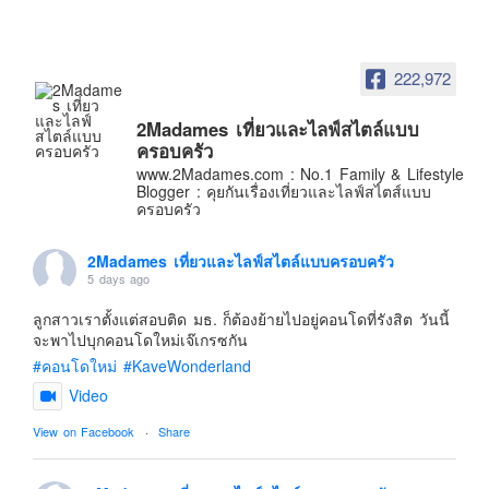
อินโดนีเซีย
เกาหลีใต้
222,972
ฮ่องกง
ไต้หวัน
2Madames เที่ยวและไลฟ์สไตล์แบบ
ฟิลิปปินส์
ครอบครัว
www.2Madames.com : No.1 Family & Lifestyle
ออสเตรเลีย
Blogger : คุยกันเรื่องเที่ยวและไลฟ์สไตส์แบบ
ครอบครัว
นิวซีแลนด์
อเมริกา
2Madames เที่ยวและไลฟ์สไตล์แบบครอบครัว
5 days ago
ร้านอร่อย
บทความครอบครัว
ลูกสาวเราตั้งแต่สอบติด มธ. ก็ต้องย้ายไปอยู่คอนโดที่รังสิต วันนี้
จะพาไปบุกคอนโดใหม่เจ๊เกรซกัน
Beauty Review
#คอนโดใหม่
#KaveWonderland
รีวิวสายการบิน
Video
Products & Applications
View on Facebook
·
Share
Events & PR News
About Us