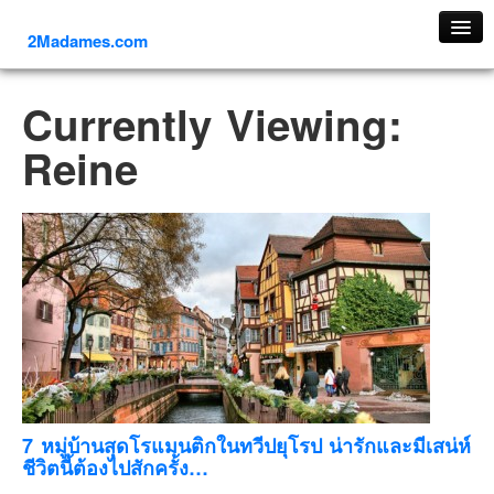
2Madames.com
เที่ยวทั่วไทย
Currently Viewing:
ภาคเหนือ
Reine
ภาคใต้
ภาคตะวันออก
ภาคกลาง
ภาคตะวันตก
ภาคอีสาน
ทริปต่างประเทศ
ยุโรป
รัสเซีย
อิตาลี
7 หมู่บ้านสุดโรแมนติกในทวีปยุโรป น่ารักและมีเสน่ห์
ชีวิตนี้ต้องไปสักครั้ง…
ตุรกี-ตุรเคีย