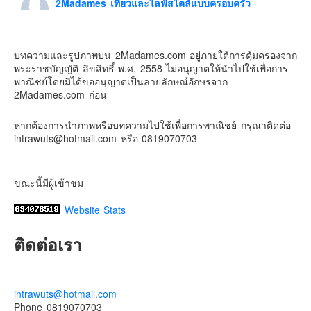
2Madames เที่ยวและไลฟ์สไตล์แบบครอบครัว
1 week ago
Contact & Support Us
ดิสนี่ย์แลนด์ไม่ปิดไม่กลับ
บทความและรูปภาพบน 2Madames.com อยู่ภายใต้การคุ้มครองจาก
ปล. ขอบคุณเสื้อทีมน่ารักๆจาก
BabyLovett เสื้อผ้าเด็ก
พระราชบัญญัติ ลิขสิทธิ์ พ.ศ. 2558 ไม่อนุญาตให้นำไปใช้เพื่อการ
#รักใครให้พาไปดิสนีย์แลนด์
#hongkongdisneyland
พาณิชย์โดยมิได้ขออนุญาตเป็นลายลักษณ์อักษรจาก
#discoverhongkong
#hongkongsummerfu
2Madames.com ก่อน
Discover Hong Kong
หากต้องการนำภาพหรือบทความไปใช้เพื่อการพาณิชย์ กรุณาติดต่อ
Photo
intrawuts@hotmail.com หรือ 0819070703
View on Facebook
·
Share
ขณะนี้มีผู้เข้าชม
Website Stats
ติดต่อเรา
intrawuts@hotmail.com
Phone 0819070703