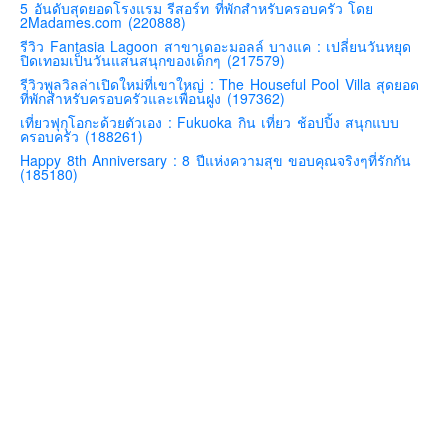
5 อันดับสุดยอดโรงแรม รีสอร์ท ที่พักสำหรับครอบครัว โดย
2Madames.com (220888)
คันโต-โตเกียวและรอบๆ
รีวิว Fantasia Lagoon สาขาเดอะมอลล์ บางแค : เปลี่ยนวันหยุด
คันไซ-โอซาก้า เกียวโต
ปิดเทอมเป็นวันแสนสนุกของเด็กๆ (217579)
รีวิวพูลวิลล่าเปิดใหม่ที่เขาใหญ่ : The Houseful Pool Villa สุดยอด
คิวชู – ฟุกุโอกะ ซางะ เปปปุ ยุฟุอิน นางาซากิ
ที่พักสำหรับครอบครัวและเพื่อนฝูง (197362)
ฟูจิ
เที่ยวฟุกุโอกะด้วยตัวเอง : Fukuoka กิน เที่ยว ช้อปปิ้ง สนุกแบบ
ครอบครัว (188261)
ฮอกไกโด
Happy 8th Anniversary : 8 ปีแห่งความสุข ขอบคุณจริงๆที่รักกัน
(185180)
เอเชีย
สิงคโปร์
จีน
มาเลเชีย
เวียดนาม
ฮ่องกง
มาเก๊า
มัลดีฟส์
อินเดีย