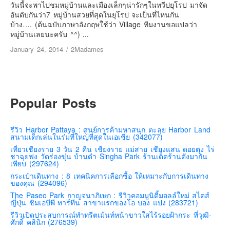
เยอรมัน
วันนี้จะพาไปชมหมู่บ้านและเมืองเล็กๆน่ารักๆในทวีปยุโรป มาจัด
อันดับกันว่า7 หมู่บ้านสวยที่สุดในยุโรป จะเป็นที่ไหนกัน
ฝรั่งเศส
บ้าง…. (ต้นฉบับภาษาอังกฤษใช้ว่า Village ทีมงานขอแปลว่า
หมู่บ้านเลยนะครับ ^^) ...
ออสเตรีย
January 24, 2014
/
2Madames
สาธารณรัฐเช็ก
ฮังการี
เนเธอร์แลนด์
Popular Posts
เบลเยี่ยม
สวิสเซอร์แลนด์
รีวิว Harbor Pattaya : ศูนย์การค้ามหาสนุก ตะลุย Harbor Land
โปรตุเกส
สนามเด็กเล่นในร่มที่ใหญ่ที่สุดในเอเชีย (342077)
สเปน
เที่ยวเชียงราย 3 วัน 2 คืน เชียงราย แม่สาย เชียงแสน ดอยตุง ไร่
ชาฉุยฟง วัดร่องขุ่น บ้านดำ Singha Park ร้านเด็ดร้านดังมากัน
โครเอเชีย
เพียบ (297624)
กระเป๋าเดินทาง : 8 เทคนิคการเลือกซื้อ ให้เหมาะกับการเดินทาง
สโลเวเนีย
ของคุณ (294096)
มอนเตรเนโกร
The Paseo Park กาญจนาภิเษก : รีวิวคอมมูนิตี้มอลล์ใหม่ สไตส์
ญี่ปุ่น ชิมเอบีพี ทาร์ทีน สาขาแรกของโอ บอง แปง (283721)
บอสเนียและเฮอร์เซโกวีน่า
รีวิวเปิดประสบการณ์ทำทรีตเม้นท์หน้าขาวใสไร้รอยฝ้ากระ ที่วุฒิ-
ศักดิ์ คลินิก (276539)
ญี่ปุ่น