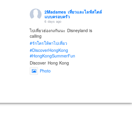
2Madames เที่ยวและไลฟ์สไตล์
แบบครอบครัว
6 days ago
ไปเที่ยวฮ่องกงกันนะ Disneyland is
calling
#รักใครให้พาไปเที่ยว
#DiscoverHongKong
#HongKongSummerFun
Discover Hong Kong
Photo
View on Facebook
·
Share
2Madames เที่ยวและไลฟ์สไตล์
แบบครอบครัว
2 weeks ago
เตรียมไว้หนวด ถอยปืนลูกซอง
#น้องเกรซ
#ลูกสาวเราเป็นสาวแล้ว
Photo