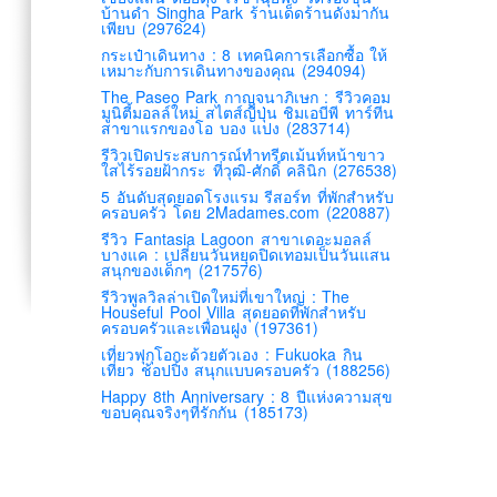
บ้านดำ Singha Park ร้านเด็ดร้านดังมากัน
เพียบ (297624)
กระเป๋าเดินทาง : 8 เทคนิคการเลือกซื้อ ให้
เหมาะกับการเดินทางของคุณ (294094)
The Paseo Park กาญจนาภิเษก : รีวิวคอม
มูนิตี้มอลล์ใหม่ สไตส์ญี่ปุ่น ชิมเอบีพี ทาร์ทีน
สาขาแรกของโอ บอง แปง (283714)
รีวิวเปิดประสบการณ์ทำทรีตเม้นท์หน้าขาว
ใสไร้รอยฝ้ากระ ที่วุฒิ-ศักดิ์ คลินิก (276538)
5 อันดับสุดยอดโรงแรม รีสอร์ท ที่พักสำหรับ
ครอบครัว โดย 2Madames.com (220887)
รีวิว Fantasia Lagoon สาขาเดอะมอลล์
บางแค : เปลี่ยนวันหยุดปิดเทอมเป็นวันแสน
สนุกของเด็กๆ (217576)
รีวิวพูลวิลล่าเปิดใหม่ที่เขาใหญ่ : The
Houseful Pool Villa สุดยอดที่พักสำหรับ
ครอบครัวและเพื่อนฝูง (197361)
เที่ยวฟุกุโอกะด้วยตัวเอง : Fukuoka กิน
เที่ยว ช้อปปิ้ง สนุกแบบครอบครัว (188256)
Happy 8th Anniversary : 8 ปีแห่งความสุข
ขอบคุณจริงๆที่รักกัน (185173)