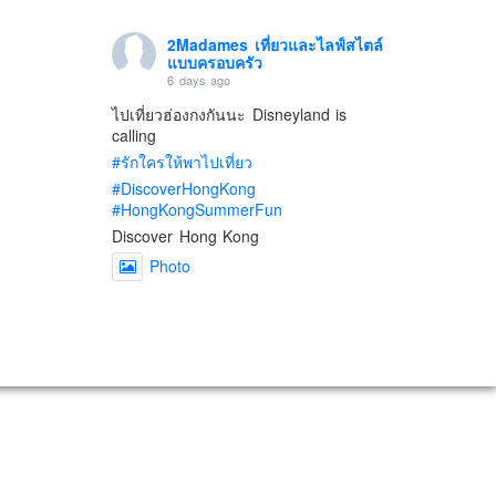
2Madames เที่ยวและไลฟ์สไตล์
แบบครอบครัว
6 days ago
ไปเที่ยวฮ่องกงกันนะ Disneyland is
calling
#รักใครให้พาไปเที่ยว
#DiscoverHongKong
#HongKongSummerFun
Discover Hong Kong
Photo
View on Facebook
·
Share
2Madames เที่ยวและไลฟ์สไตล์
แบบครอบครัว
2 weeks ago
เตรียมไว้หนวด ถอยปืนลูกซอง
#น้องเกรซ
#ลูกสาวเราเป็นสาวแล้ว
Photo