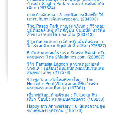
บ้านดำ Singha Park ร้านเด็ดร้านดังมากัน
เพียบ (297624)
กระเป๋าเดินทาง : 8 เทคนิคการเลือกซื้อ ให้
เหมาะกับการเดินทางของคุณ (294093)
The Paseo Park กาญจนาภิเษก : รีวิวคอม
มูนิตี้มอลล์ใหม่ สไตส์ญี่ปุ่น ชิมเอบีพี ทาร์ทีน
สาขาแรกของโอ บอง แปง (283713)
รีวิวเปิดประสบการณ์ทำทรีตเม้นท์หน้าขาว
ใสไร้รอยฝ้ากระ ที่วุฒิ-ศักดิ์ คลินิก (276537)
5 อันดับสุดยอดโรงแรม รีสอร์ท ที่พักสำหรับ
ครอบครัว โดย 2Madames.com (220887)
รีวิว Fantasia Lagoon สาขาเดอะมอลล์
บางแค : เปลี่ยนวันหยุดปิดเทอมเป็นวันแสน
สนุกของเด็กๆ (217576)
รีวิวพูลวิลล่าเปิดใหม่ที่เขาใหญ่ : The
Houseful Pool Villa สุดยอดที่พักสำหรับ
ครอบครัวและเพื่อนฝูง (197361)
เที่ยวฟุกุโอกะด้วยตัวเอง : Fukuoka กิน
เที่ยว ช้อปปิ้ง สนุกแบบครอบครัว (188253)
Happy 8th Anniversary : 8 ปีแห่งความสุข
ขอบคุณจริงๆที่รักกัน (185173)