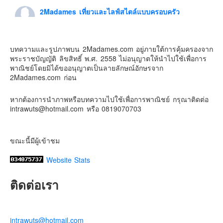
2Madames เที่ยวและไลฟ์สไตล์แบบครอบครัว
Contact & Support Us
5 days ago
ดิสนี่ย์แลนด์ไม่ปิดไม่กลับ
บทความและรูปภาพบน 2Madames.com อยู่ภายใต้การคุ้มครองจาก
ปล. ขอบคุณเสื้อทีมน่ารักๆจาก
BabyLovett เสื้อผ้าเด็ก
พระราชบัญญัติ ลิขสิทธิ์ พ.ศ. 2558 ไม่อนุญาตให้นำไปใช้เพื่อการ
#รักใครให้พาไปดิสนีย์แลนด์
#hongkongdisneyland
พาณิชย์โดยมิได้ขออนุญาตเป็นลายลักษณ์อักษรจาก
#discoverhongkong
#hongkongsummerfu
2Madames.com ก่อน
Discover Hong Kong
หากต้องการนำภาพหรือบทความไปใช้เพื่อการพาณิชย์ กรุณาติดต่อ
Photo
intrawuts@hotmail.com หรือ 0819070703
View on Facebook
·
Share
ขณะนี้มีผู้เข้าชม
Website Stats
ติดต่อเรา
intrawuts@hotmail.com