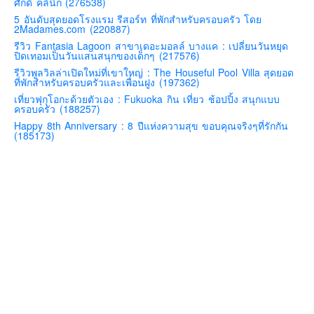
ศักดิ์ คลินิก (276538)
คันโต-โตเกียวและรอบๆ
5 อันดับสุดยอดโรงแรม รีสอร์ท ที่พักสำหรับครอบครัว โดย
2Madames.com (220887)
คันไซ-โอซาก้า เกียวโต
รีวิว Fantasia Lagoon สาขาเดอะมอลล์ บางแค : เปลี่ยนวันหยุด
ปิดเทอมเป็นวันแสนสนุกของเด็กๆ (217576)
คิวชู – ฟุกุโอกะ ซางะ เปปปุ ยุฟุอิน นางาซากิ
รีวิวพูลวิลล่าเปิดใหม่ที่เขาใหญ่ : The Houseful Pool Villa สุดยอด
ที่พักสำหรับครอบครัวและเพื่อนฝูง (197362)
ฟูจิ
เที่ยวฟุกุโอกะด้วยตัวเอง : Fukuoka กิน เที่ยว ช้อปปิ้ง สนุกแบบ
ฮอกไกโด
ครอบครัว (188257)
Happy 8th Anniversary : 8 ปีแห่งความสุข ขอบคุณจริงๆที่รักกัน
เอเชีย
(185173)
สิงคโปร์
จีน
มาเลเชีย
เวียดนาม
ฮ่องกง
มาเก๊า
มัลดีฟส์
อินเดีย