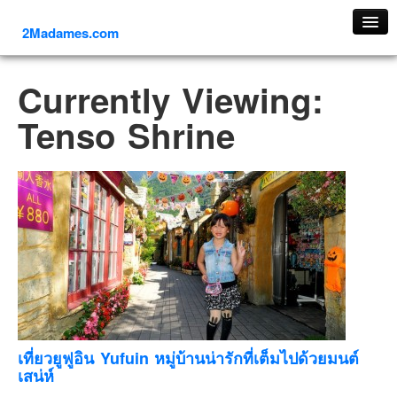
2Madames.com
เที่ยวทั่วไทย
Currently Viewing:
ภาคเหนือ
Tenso Shrine
ภาคใต้
ภาคตะวันออก
ภาคกลาง
ภาคตะวันตก
ภาคอีสาน
ทริปต่างประเทศ
ยุโรป
รัสเซีย
อิตาลี
เที่ยวยูฟูอิน Yufuin หมู่บ้านน่ารักที่เต็มไปด้วยมนต์
เสน่ห์
ตุรกี-ตุรเคีย