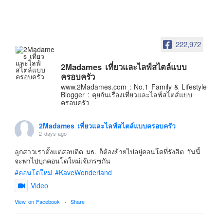
อินโดนีเซีย
เกาหลีใต้
ฮ่องกง
222,972
ไต้หวัน
ฟิลิปปินส์
2Madames เที่ยวและไลฟ์สไตล์แบบ
ครอบครัว
ออสเตรเลีย
www.2Madames.com : No.1 Family & Lifestyle
Blogger : คุยกันเรื่องเที่ยวและไลฟ์สไตส์แบบ
นิวซีแลนด์
ครอบครัว
อเมริกา
2Madames เที่ยวและไลฟ์สไตล์แบบครอบครัว
ร้านอร่อย
2 days ago
บทความครอบครัว
ลูกสาวเราตั้งแต่สอบติด มธ. ก็ต้องย้ายไปอยู่คอนโดที่รังสิต วันนี้
Beauty Review
จะพาไปบุกคอนโดใหม่เจ๊เกรซกัน
รีวิวสายการบิน
#คอนโดใหม่
#KaveWonderland
Video
Products & Applications
Events & PR News
View on Facebook
·
Share
About Us