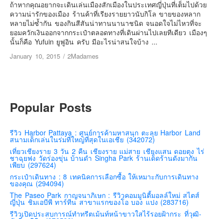
เยอรมัน
ถ้าหากคุณอยากจะเดินเล่นเมืองสักเมืองในประเทศญี่ปุ่นที่เต็มไปด้วย
ความน่ารักของเมือง ร้านค้าที่เรียงรายยาวนับกิโล ขายของหลาก
ฝรั่งเศส
หลายไม่ซ้ำกัน ของกินสีสันน่าทานนานาชนิด จนอดใจไม่ไหวที่จะ
ยอมควักเงินออกจากกระเป๋าตลอดทางที่เดินผ่านไปเลยทีเดียว เมืองๆ
ออสเตรีย
นั้นก็คือ Yufuin ยูฟูอิน ครับ มีอะไรน่าสนใจบ้าง ...
สาธารณรัฐเช็ก
January 10, 2015
/
2Madames
ฮังการี
เนเธอร์แลนด์
เบลเยี่ยม
Popular Posts
สวิสเซอร์แลนด์
โปรตุเกส
รีวิว Harbor Pattaya : ศูนย์การค้ามหาสนุก ตะลุย Harbor Land
สนามเด็กเล่นในร่มที่ใหญ่ที่สุดในเอเชีย (342072)
สเปน
เที่ยวเชียงราย 3 วัน 2 คืน เชียงราย แม่สาย เชียงแสน ดอยตุง ไร่
โครเอเชีย
ชาฉุยฟง วัดร่องขุ่น บ้านดำ Singha Park ร้านเด็ดร้านดังมากัน
เพียบ (297624)
สโลเวเนีย
กระเป๋าเดินทาง : 8 เทคนิคการเลือกซื้อ ให้เหมาะกับการเดินทาง
ของคุณ (294094)
มอนเตรเนโกร
The Paseo Park กาญจนาภิเษก : รีวิวคอมมูนิตี้มอลล์ใหม่ สไตส์
บอสเนียและเฮอร์เซโกวีน่า
ญี่ปุ่น ชิมเอบีพี ทาร์ทีน สาขาแรกของโอ บอง แปง (283716)
รีวิวเปิดประสบการณ์ทำทรีตเม้นท์หน้าขาวใสไร้รอยฝ้ากระ ที่วุฒิ-
ญี่ปุ่น