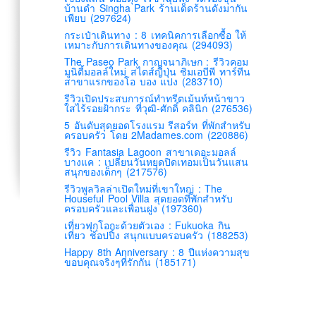
บ้านดำ Singha Park ร้านเด็ดร้านดังมากัน
เพียบ (297624)
กระเป๋าเดินทาง : 8 เทคนิคการเลือกซื้อ ให้
เหมาะกับการเดินทางของคุณ (294093)
The Paseo Park กาญจนาภิเษก : รีวิวคอม
มูนิตี้มอลล์ใหม่ สไตส์ญี่ปุ่น ชิมเอบีพี ทาร์ทีน
สาขาแรกของโอ บอง แปง (283710)
รีวิวเปิดประสบการณ์ทำทรีตเม้นท์หน้าขาว
ใสไร้รอยฝ้ากระ ที่วุฒิ-ศักดิ์ คลินิก (276536)
5 อันดับสุดยอดโรงแรม รีสอร์ท ที่พักสำหรับ
ครอบครัว โดย 2Madames.com (220886)
รีวิว Fantasia Lagoon สาขาเดอะมอลล์
บางแค : เปลี่ยนวันหยุดปิดเทอมเป็นวันแสน
สนุกของเด็กๆ (217576)
รีวิวพูลวิลล่าเปิดใหม่ที่เขาใหญ่ : The
Houseful Pool Villa สุดยอดที่พักสำหรับ
ครอบครัวและเพื่อนฝูง (197360)
เที่ยวฟุกุโอกะด้วยตัวเอง : Fukuoka กิน
เที่ยว ช้อปปิ้ง สนุกแบบครอบครัว (188253)
Happy 8th Anniversary : 8 ปีแห่งความสุข
ขอบคุณจริงๆที่รักกัน (185171)