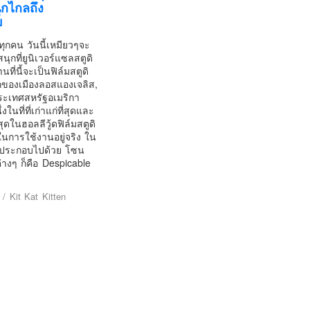
ุกไกลถึง
ย
ๆทุกคน วันนี้เหมียวๆจะ
ุกที่ยูนิเวอร์แซลสตูดิ
ที่นี้จะเป็นฟิล์มสตูดิ
ของเมืองลอสแองเจลิส,
ประเทศสหรัฐอเมริกา
่งในที่ที่เก่าแก่ที่สุดและ
่สุดในฮอลลีวู้ดฟิล์มสตูดิ
ในการใช้งานอยู่จริง ใน
ะประกอบไปด้วย โซน
่างๆ ก็คือ Despicable
/
Kit Kat Kitten