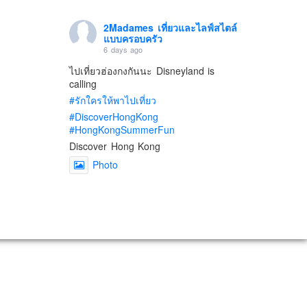
2Madames เที่ยวและไลฟ์สไตล์
แบบครอบครัว
6 days ago
ไปเที่ยวฮ่องกงกันนะ Disneyland is
calling
#รักใครให้พาไปเที่ยว
#DiscoverHongKong
#HongKongSummerFun
Discover Hong Kong
Photo
View on Facebook
·
Share
2Madames เที่ยวและไลฟ์สไตล์
แบบครอบครัว
2 weeks ago
เตรียมไว้หนวด ถอยปืนลูกซอง
#น้องเกรซ
#ลูกสาวเราเป็นสาวแล้ว
Photo