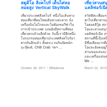
สตูดิโอ สิงคโปร์ เดินไต่หอ
เที่ยวสวนสน
หอยสูง Vertical SkyWalk
แคลิฟอร์เนี
เที่ยวประเทศสิงคโปร์ หนึ่งในเส้นทาง
สวัสดีค่ะเพื่อน
ท่องเที่ยวที่คนไทยเดินทางสะดวก นั่ง
พาไปเที่ยวสวนสน
เครื่องบินไม่ไกลและไม่ต้องขอวีซ่าใน
โอฮอลลีวู้ด สถาน
การเข้าประเทศ แถมยังมีสถานที่ท่อง
โอและสวนสนุก
เที่ยวครบถ้วนอีกด้วย วันนี้เรามีอีกหนึ่ง
แคลิฟอร์เนีย 
โปรแกรมท่องเที่ยวประเทศสิงคโปร์มา
สถานที่นี้เป็นหนึ
ฝากกันอีกแล้ว ทั้งตระเวนกินจัดหนัก
มีชื่อเสียงมากที
บะกุ๊ดเต๋, Chilli Crab ฯลฯ ...
โอและยังคงอยู่
ส่วนของเล่นจ
และเครื่องเล่นต
Me ...
October 28, 2017
/
2Madames
March 22, 2015