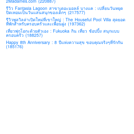
2Madames.com (220887)
คันโต-โตเกียวและรอบๆ
รีวิว Fantasia Lagoon สาขาเดอะมอลล์ บางแค : เปลี่ยนวันหยุด
ปิดเทอมเป็นวันแสนสนุกของเด็กๆ (217577)
คันไซ-โอซาก้า เกียวโต
รีวิวพูลวิลล่าเปิดใหม่ที่เขาใหญ่ : The Houseful Pool Villa สุดยอด
ที่พักสำหรับครอบครัวและเพื่อนฝูง (197362)
คิวชู – ฟุกุโอกะ ซางะ เปปปุ ยุฟุอิน นางาซากิ
เที่ยวฟุกุโอกะด้วยตัวเอง : Fukuoka กิน เที่ยว ช้อปปิ้ง สนุกแบบ
ครอบครัว (188257)
ฟูจิ
Happy 8th Anniversary : 8 ปีแห่งความสุข ขอบคุณจริงๆที่รักกัน
ฮอกไกโด
(185176)
เอเชีย
สิงคโปร์
จีน
มาเลเชีย
เวียดนาม
ฮ่องกง
มาเก๊า
มัลดีฟส์
อินเดีย