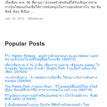
เยอรมัน
เมื่อเดือน พ.ค. 56 ที่ผ่านมา ครอบครัวสุขสันต์ได้รับเชิญจากสาย
การบินไทยแอร์เอเชียให้การสนับสนุนในการออกเดินทางไป ชม ชิม
ฝรั่งเศส
ชิลด์ ช้อป ที่เมือง ...
ออสเตรีย
July 16, 2013
/
2Madames
สาธารณรัฐเช็ก
ฮังการี
เนเธอร์แลนด์
Popular Posts
เบลเยี่ยม
สวิสเซอร์แลนด์
รีวิว Harbor Pattaya : ศูนย์การค้ามหาสนุก ตะลุย Harbor Land
สนามเด็กเล่นในร่มที่ใหญ่ที่สุดในเอเชีย (342072)
โปรตุเกส
เที่ยวเชียงราย 3 วัน 2 คืน เชียงราย แม่สาย เชียงแสน ดอยตุง ไร่
ชาฉุยฟง วัดร่องขุ่น บ้านดำ Singha Park ร้านเด็ดร้านดังมากัน
สเปน
เพียบ (297624)
โครเอเชีย
กระเป๋าเดินทาง : 8 เทคนิคการเลือกซื้อ ให้เหมาะกับการเดินทาง
ของคุณ (294094)
สโลเวเนีย
The Paseo Park กาญจนาภิเษก : รีวิวคอมมูนิตี้มอลล์ใหม่ สไตส์
ญี่ปุ่น ชิมเอบีพี ทาร์ทีน สาขาแรกของโอ บอง แปง (283718)
มอนเตรเนโกร
รีวิวเปิดประสบการณ์ทำทรีตเม้นท์หน้าขาวใสไร้รอยฝ้ากระ ที่วุฒิ-
บอสเนียและเฮอร์เซโกวีน่า
ศักดิ์ คลินิก (276539)
5 อันดับสุดยอดโรงแรม รีสอร์ท ที่พักสำหรับครอบครัว โดย
ญี่ปุ่น