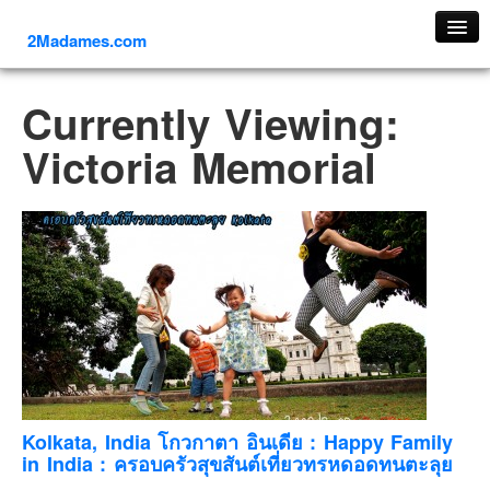
2Madames.com
เที่ยวทั่วไทย
Currently Viewing:
ภาคเหนือ
Victoria Memorial
ภาคใต้
ภาคตะวันออก
ภาคกลาง
ภาคตะวันตก
ภาคอีสาน
ทริปต่างประเทศ
ยุโรป
รัสเซีย
อิตาลี
Kolkata, India โกวกาตา อินเดีย : Happy Family
in India : ครอบครัวสุขสันต์เที่ยวทรหดอดทนตะลุย
ตุรกี-ตุรเคีย