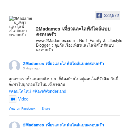
อินโดนีเซีย
เกาหลีใต้
222,972
ฮ่องกง
2Madames เที่ยวและไลฟ์สไตล์แบบ
ไต้หวัน
ครอบครัว
ฟิลิปปินส์
www.2Madames.com : No.1 Family & Lifestyle
Blogger : คุยกันเรื่องเที่ยวและไลฟ์สไตส์แบบ
ออสเตรเลีย
ครอบครัว
นิวซีแลนด์
2Madames เที่ยวและไลฟ์สไตล์แบบครอบครัว
อเมริกา
3 days ago
ร้านอร่อย
ลูกสาวเราตั้งแต่สอบติด มธ. ก็ต้องย้ายไปอยู่คอนโดที่รังสิต วันนี้
บทความครอบครัว
จะพาไปบุกคอนโดใหม่เจ๊เกรซกัน
#คอนโดใหม่
#KaveWonderland
Beauty Review
Video
รีวิวสายการบิน
View on Facebook
·
Share
Products & Applications
Events & PR News
2Madames เที่ยวและไลฟ์สไตล์แบบครอบครัว
About Us