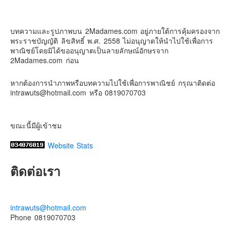
6 days ago
Contact & Support Us
ดิสนี่ย์แลนด์ไม่ปิดไม่กลับ
บทความและรูปภาพบน 2Madames.com อยู่ภายใต้การคุ้มครองจาก
ปล. ขอบคุณเสื้อทีมน่ารักๆจาก
BabyLovett เสื้อผ้าเด็ก
พระราชบัญญัติ ลิขสิทธิ์ พ.ศ. 2558 ไม่อนุญาตให้นำไปใช้เพื่อการ
#รักใครให้พาไปดิสนีย์แลนด์
#hongkongdisneyland
พาณิชย์โดยมิได้ขออนุญาตเป็นลายลักษณ์อักษรจาก
#discoverhongkong
#hongkongsummerfu
2Madames.com ก่อน
Discover Hong Kong
หากต้องการนำภาพหรือบทความไปใช้เพื่อการพาณิชย์ กรุณาติดต่อ
Photo
intrawuts@hotmail.com หรือ 0819070703
View on Facebook
·
Share
ขณะนี้มีผู้เข้าชม
Website Stats
ติดต่อเรา
intrawuts@hotmail.com
Phone 0819070703