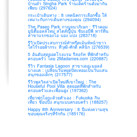
บ้านดำ Singha Park ร้านเด็ดร้านดังมากัน
เพียบ (297624)
กระเป๋าเดินทาง : 8 เทคนิคการเลือกซื้อ ให้
เหมาะกับการเดินทางของคุณ (294094)
The Paseo Park กาญจนาภิเษก : รีวิวคอม
มูนิตี้มอลล์ใหม่ สไตส์ญี่ปุ่น ชิมเอบีพี ทาร์ทีน
สาขาแรกของโอ บอง แปง (283718)
รีวิวเปิดประสบการณ์ทำทรีตเม้นท์หน้าขาว
ใสไร้รอยฝ้ากระ ที่วุฒิ-ศักดิ์ คลินิก (276539)
5 อันดับสุดยอดโรงแรม รีสอร์ท ที่พักสำหรับ
ครอบครัว โดย 2Madames.com (220887)
รีวิว Fantasia Lagoon สาขาเดอะมอลล์
บางแค : เปลี่ยนวันหยุดปิดเทอมเป็นวันแสน
สนุกของเด็กๆ (217577)
รีวิวพูลวิลล่าเปิดใหม่ที่เขาใหญ่ : The
Houseful Pool Villa สุดยอดที่พักสำหรับ
ครอบครัวและเพื่อนฝูง (197362)
เที่ยวฟุกุโอกะด้วยตัวเอง : Fukuoka กิน
เที่ยว ช้อปปิ้ง สนุกแบบครอบครัว (188257)
Happy 8th Anniversary : 8 ปีแห่งความสุข
ขอบคุณจริงๆที่รักกัน (185176)