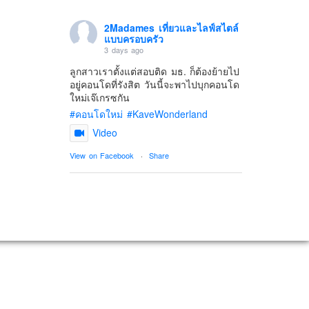
2Madames เที่ยวและไลฟ์สไตล์
แบบครอบครัว
3 days ago
ลูกสาวเราตั้งแต่สอบติด มธ. ก็ต้องย้ายไป
อยู่คอนโดที่รังสิต วันนี้จะพาไปบุกคอนโด
ใหม่เจ๊เกรซกัน
#คอนโดใหม่
#KaveWonderland
Video
View on Facebook
·
Share
2Madames เที่ยวและไลฟ์สไตล์
แบบครอบครัว
6 days ago
ดิสนี่ย์แลนด์ไม่ปิดไม่กลับ
ปล. ขอบคุณเสื้อทีมน่ารักๆจาก
BabyLovett เสื้อผ้าเด็ก
#รักใครให้พาไปดิสนีย์แลนด์
#hongkongdisneyland