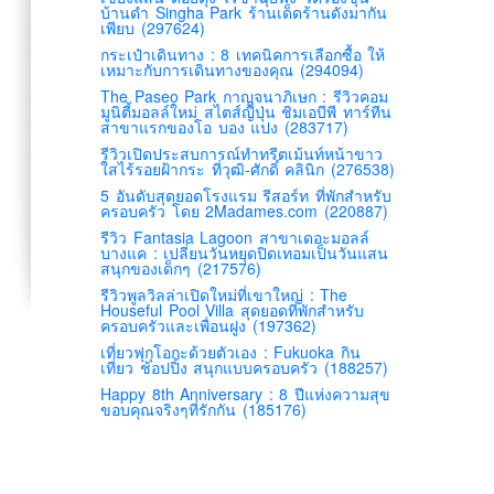
บ้านดำ Singha Park ร้านเด็ดร้านดังมากัน
เพียบ (297624)
กระเป๋าเดินทาง : 8 เทคนิคการเลือกซื้อ ให้
เหมาะกับการเดินทางของคุณ (294094)
The Paseo Park กาญจนาภิเษก : รีวิวคอม
มูนิตี้มอลล์ใหม่ สไตส์ญี่ปุ่น ชิมเอบีพี ทาร์ทีน
สาขาแรกของโอ บอง แปง (283717)
รีวิวเปิดประสบการณ์ทำทรีตเม้นท์หน้าขาว
ใสไร้รอยฝ้ากระ ที่วุฒิ-ศักดิ์ คลินิก (276538)
5 อันดับสุดยอดโรงแรม รีสอร์ท ที่พักสำหรับ
ครอบครัว โดย 2Madames.com (220887)
รีวิว Fantasia Lagoon สาขาเดอะมอลล์
บางแค : เปลี่ยนวันหยุดปิดเทอมเป็นวันแสน
สนุกของเด็กๆ (217576)
รีวิวพูลวิลล่าเปิดใหม่ที่เขาใหญ่ : The
Houseful Pool Villa สุดยอดที่พักสำหรับ
ครอบครัวและเพื่อนฝูง (197362)
เที่ยวฟุกุโอกะด้วยตัวเอง : Fukuoka กิน
เที่ยว ช้อปปิ้ง สนุกแบบครอบครัว (188257)
Happy 8th Anniversary : 8 ปีแห่งความสุข
ขอบคุณจริงๆที่รักกัน (185176)