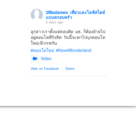
2Madames เที่ยวและไลฟ์สไตล์
แบบครอบครัว
2 days ago
ลูกสาวเราตั้งแต่สอบติด มธ. ก็ต้องย้ายไป
อยู่คอนโดที่รังสิต วันนี้จะพาไปบุกคอนโด
ใหม่เจ๊เกรซกัน
#คอนโดใหม่
#KaveWonderland
Video
View on Facebook
·
Share
2Madames เที่ยวและไลฟ์สไตล์
แบบครอบครัว
5 days ago
ดิสนี่ย์แลนด์ไม่ปิดไม่กลับ
ปล. ขอบคุณเสื้อทีมน่ารักๆจาก
BabyLovett เสื้อผ้าเด็ก
#รักใครให้พาไปดิสนีย์แลนด์
#hongkongdisneyland