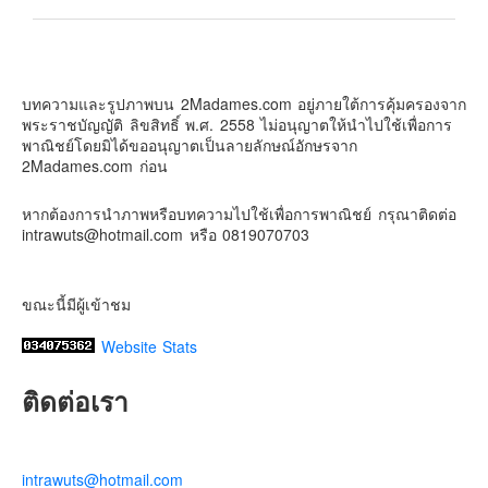
2Madames เที่ยวและไลฟ์สไตล์แบบครอบครัว
2 weeks ago
บทความและรูปภาพบน 2Madames.com อยู่ภายใต้การคุ้มครองจาก
เตรียมไว้หนวด ถอยปืนลูกซอง
พระราชบัญญัติ ลิขสิทธิ์ พ.ศ. 2558 ไม่อนุญาตให้นำไปใช้เพื่อการ
#น้องเกรซ
#ลูกสาวเราเป็นสาวแล้ว
พาณิชย์โดยมิได้ขออนุญาตเป็นลายลักษณ์อักษรจาก
2Madames.com ก่อน
Photo
View on Facebook
·
Share
หากต้องการนำภาพหรือบทความไปใช้เพื่อการพาณิชย์ กรุณาติดต่อ
intrawuts@hotmail.com หรือ 0819070703
ขณะนี้มีผู้เข้าชม
Website Stats
ติดต่อเรา
intrawuts@hotmail.com