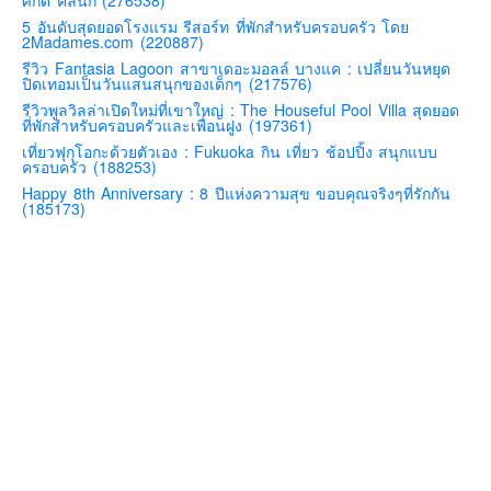
ศักดิ์ คลินิก (276538)
อินโดนีเซีย
5 อันดับสุดยอดโรงแรม รีสอร์ท ที่พักสำหรับครอบครัว โดย
2Madames.com (220887)
เกาหลีใต้
รีวิว Fantasia Lagoon สาขาเดอะมอลล์ บางแค : เปลี่ยนวันหยุด
ฮ่องกง
ปิดเทอมเป็นวันแสนสนุกของเด็กๆ (217576)
รีวิวพูลวิลล่าเปิดใหม่ที่เขาใหญ่ : The Houseful Pool Villa สุดยอด
ไต้หวัน
ที่พักสำหรับครอบครัวและเพื่อนฝูง (197361)
ฟิลิปปินส์
เที่ยวฟุกุโอกะด้วยตัวเอง : Fukuoka กิน เที่ยว ช้อปปิ้ง สนุกแบบ
ครอบครัว (188253)
ออสเตรเลีย
Happy 8th Anniversary : 8 ปีแห่งความสุข ขอบคุณจริงๆที่รักกัน
(185173)
นิวซีแลนด์
อเมริกา
ร้านอร่อย
บทความครอบครัว
Beauty Review
รีวิวสายการบิน
Products & Applications
Events & PR News
About Us