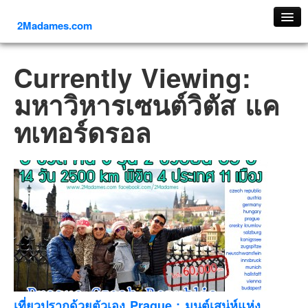
2Madames.com
เที่ยวทั่วไทย
Currently Viewing:
ภาคเหนือ
มหาวิหารเซนต์วิตัส แค
ภาคใต้
ทเทอร์ดรอล
ภาคตะวันออก
ภาคกลาง
ภาคตะวันตก
ภาคอีสาน
ทริปต่างประเทศ
ยุโรป
รัสเซีย
อิตาลี
ตุรกี-ตุรเคีย
เที่ยวปรากด้วยตัวเอง Prague : มนต์เสน่ห์แห่ง