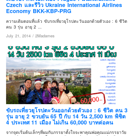
เยอรมัน
Czech และรีวิว Ukraine International Airlines
Economy BKK-KBP-PRG
ฝรั่งเศส
ความเดิมตอนที่แล้ว ขับรถเที่ยวยุโรปตะวันออกด้วยตัวเอง : 6 ชีวิต
ออสเตรีย
คน 3 รุ่น อายุ 2 ...
สาธารณรัฐเช็ก
July 21, 2014
/
2Madames
ฮังการี
เนเธอร์แลนด์
เบลเยี่ยม
สวิสเซอร์แลนด์
โปรตุเกส
สเปน
โครเอเชีย
สโลเวเนีย
ขับรถเที่ยวยุโรปตะวันออกด้วยตัวเอง : 6 ชีวิต คน 3
มอนเตรเนโกร
รุ่น อายุ 2 ขวบยัน 65 ปี กับ 14 วัน 2,500 km พิชิต
4 ประเทศ 11 เมือง ไม่เกิน 60,000 บาทต่อคน
บอสเนียและเฮอร์เซโกวีน่า
จากจุดเริ่มต้นเล็กๆที่ผมกับภรรยาตั้งใจจะพาคุณพ่อคุณแม่ภรรยาวัย
ญี่ปุ่น