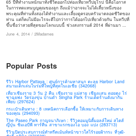
65 ปีที่ทำงานหนักมาทั้งชีวิตออกไปท่องเที่ยวทวีปยุโรป นี่คือโอกาส
คันโต-โตเกียวและรอบๆ
ในการทดแทนบุญคุณของลูก ถึงแม้ว่าอาจจะไม่ได้เสี้ยวหนึ่งของ
พระคุณที่ท่านทั้งสองได้ทำงานและเลี้ยงดูครอบครัวมาตลอดชีวิตของ
คันไซ-โอซาก้า เกียวโต
ท่าน แต่ก็คงไม่มีอะไรจะดีไปกว่าการได้ออกไปเที่ยวด้วยกัน ในทวีปที่
ขึ้นชื่อว่าสวยที่สุดของโลกแบบนี้ ช่วงสงกรานต์ 2014 ที่ผ่านมา ...
คิวชู – ฟุกุโอกะ ซางะ เปปปุ ยุฟุอิน นางาซากิ
June 4, 2014
/
2Madames
ฟูจิ
ฮอกไกโด
เอเชีย
Popular Posts
สิงคโปร์
จีน
รีวิว Harbor Pattaya : ศูนย์การค้ามหาสนุก ตะลุย Harbor Land
มาเลเชีย
สนามเด็กเล่นในร่มที่ใหญ่ที่สุดในเอเชีย (342068)
เวียดนาม
เที่ยวเชียงราย 3 วัน 2 คืน เชียงราย แม่สาย เชียงแสน ดอยตุง ไร่
ชาฉุยฟง วัดร่องขุ่น บ้านดำ Singha Park ร้านเด็ดร้านดังมากัน
ฮ่องกง
เพียบ (297624)
กระเป๋าเดินทาง : 8 เทคนิคการเลือกซื้อ ให้เหมาะกับการเดินทาง
มาเก๊า
ของคุณ (294093)
มัลดีฟส์
The Paseo Park กาญจนาภิเษก : รีวิวคอมมูนิตี้มอลล์ใหม่ สไตส์
ญี่ปุ่น ชิมเอบีพี ทาร์ทีน สาขาแรกของโอ บอง แปง (283713)
อินเดีย
รีวิวเปิดประสบการณ์ทำทรีตเม้นท์หน้าขาวใสไร้รอยฝ้ากระ ที่วุฒิ-