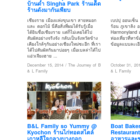
บ้านดำ Singha Park ร้านเด็ด
ร้านดังมากันเพียบ
เชียงราย เมืองแห่งขุนเขา สายหมอก
เบปปุ ออนเซ็น
และ ดอกไม้ นี่คือสิ่งที่ผมได้รับรู้เมื่อ
ร้อน ภูเขาลิง 
ได้ยินชื่อเชียงราย แต่ก็ไม่เคยได้ไป
Harmonyland สถ
สัมผัสอย่างจริงจัง กลับเป็นจังหวัดข้าง
ท่องเที่ยวที่หาข
เคียงใกล้ๆกันอย่างเชียงใหม่ซะอีก ที่เรา
ข้อมูลแบบละเอี
ได้ไปสัมผัสกันมาบ่อยๆ เมื่อเบลล่าได้ไป
แอ่วเจียงฮาย ...
December 15, 2014
/
The Journey of B
October 31, 20
& L Family
& L Family
B&L Family so Yummy @
Boat Bake
Kyochon ร้านไก่ทอดสไตล์
Restaurant
เกาหลีใจกลางบางกอก
อาหารและ