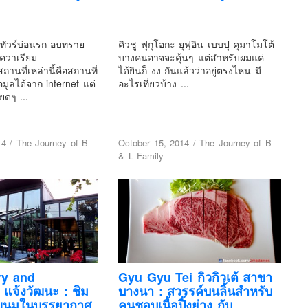
 ทัวร์บ่อนรก อบทราย
คิวชู ฟุกุโอกะ ยุฟุอิน เบบปุ คุมาโมโต้
อควาเรียม
บางคนอาจจะคุ้นๆ แต่สำหรับผมแค่
านที่เหล่านี้คือสถานที่
ได้ยินก็ งง กันแล้วว่าอยู่ตรงไหน มี
้อมูลได้จาก internet แต่
อะไรเที่ยวบ้าง ...
ยดๆ ...
14
/
The Journey of B
October 15, 2014
/
The Journey of B
& L Family
ry and
Gyu Gyu Tei กิวกิวเต้ สาขา
 แจ้งวัฒนะ : ชิม
บางนา : สวรรค์บนลิ้นสำหรับ
ขนมในบรรยากาศ
คนชอบเนื้อปิ้งย่าง กับ