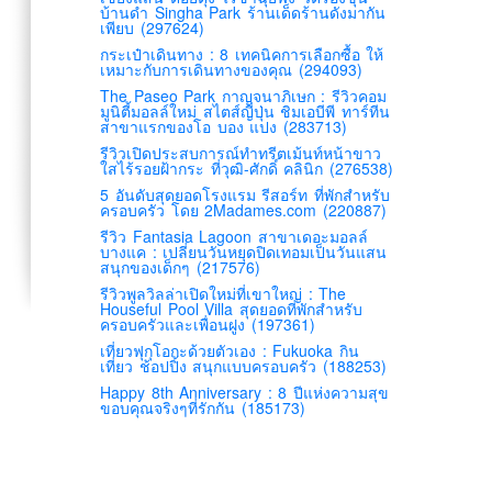
บ้านดำ Singha Park ร้านเด็ดร้านดังมากัน
เพียบ (297624)
กระเป๋าเดินทาง : 8 เทคนิคการเลือกซื้อ ให้
เหมาะกับการเดินทางของคุณ (294093)
The Paseo Park กาญจนาภิเษก : รีวิวคอม
มูนิตี้มอลล์ใหม่ สไตส์ญี่ปุ่น ชิมเอบีพี ทาร์ทีน
สาขาแรกของโอ บอง แปง (283713)
รีวิวเปิดประสบการณ์ทำทรีตเม้นท์หน้าขาว
ใสไร้รอยฝ้ากระ ที่วุฒิ-ศักดิ์ คลินิก (276538)
5 อันดับสุดยอดโรงแรม รีสอร์ท ที่พักสำหรับ
ครอบครัว โดย 2Madames.com (220887)
รีวิว Fantasia Lagoon สาขาเดอะมอลล์
บางแค : เปลี่ยนวันหยุดปิดเทอมเป็นวันแสน
สนุกของเด็กๆ (217576)
รีวิวพูลวิลล่าเปิดใหม่ที่เขาใหญ่ : The
Houseful Pool Villa สุดยอดที่พักสำหรับ
ครอบครัวและเพื่อนฝูง (197361)
เที่ยวฟุกุโอกะด้วยตัวเอง : Fukuoka กิน
เที่ยว ช้อปปิ้ง สนุกแบบครอบครัว (188253)
Happy 8th Anniversary : 8 ปีแห่งความสุข
ขอบคุณจริงๆที่รักกัน (185173)