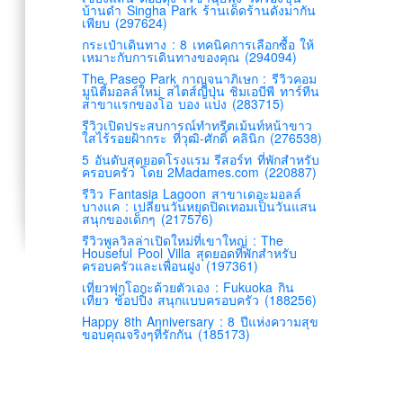
บ้านดำ Singha Park ร้านเด็ดร้านดังมากัน
เพียบ (297624)
กระเป๋าเดินทาง : 8 เทคนิคการเลือกซื้อ ให้
เหมาะกับการเดินทางของคุณ (294094)
The Paseo Park กาญจนาภิเษก : รีวิวคอม
มูนิตี้มอลล์ใหม่ สไตส์ญี่ปุ่น ชิมเอบีพี ทาร์ทีน
สาขาแรกของโอ บอง แปง (283715)
รีวิวเปิดประสบการณ์ทำทรีตเม้นท์หน้าขาว
ใสไร้รอยฝ้ากระ ที่วุฒิ-ศักดิ์ คลินิก (276538)
5 อันดับสุดยอดโรงแรม รีสอร์ท ที่พักสำหรับ
ครอบครัว โดย 2Madames.com (220887)
รีวิว Fantasia Lagoon สาขาเดอะมอลล์
บางแค : เปลี่ยนวันหยุดปิดเทอมเป็นวันแสน
สนุกของเด็กๆ (217576)
รีวิวพูลวิลล่าเปิดใหม่ที่เขาใหญ่ : The
Houseful Pool Villa สุดยอดที่พักสำหรับ
ครอบครัวและเพื่อนฝูง (197361)
เที่ยวฟุกุโอกะด้วยตัวเอง : Fukuoka กิน
เที่ยว ช้อปปิ้ง สนุกแบบครอบครัว (188256)
Happy 8th Anniversary : 8 ปีแห่งความสุข
ขอบคุณจริงๆที่รักกัน (185173)