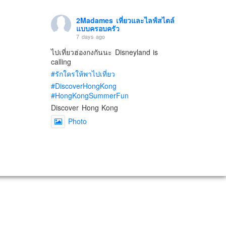
2Madames เที่ยวและไลฟ์สไตล์
แบบครอบครัว
7 days ago
ไปเที่ยวฮ่องกงกันนะ Disneyland is
calling
#รักใครให้พาไปเที่ยว
#DiscoverHongKong
#HongKongSummerFun
Discover Hong Kong
Photo
View on Facebook
·
Share
2Madames เที่ยวและไลฟ์สไตล์
แบบครอบครัว
2 weeks ago
เตรียมไว้หนวด ถอยปืนลูกซอง
#น้องเกรซ
#ลูกสาวเราเป็นสาวแล้ว
Photo