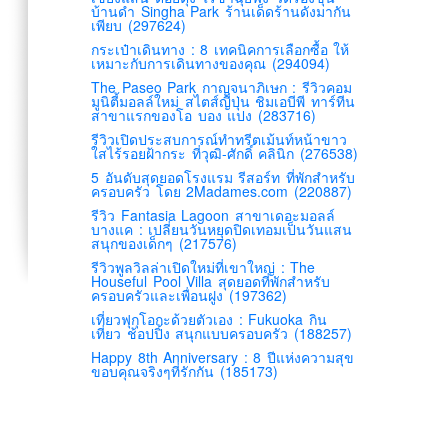
บ้านดำ Singha Park ร้านเด็ดร้านดังมากัน
เพียบ (297624)
กระเป๋าเดินทาง : 8 เทคนิคการเลือกซื้อ ให้
เหมาะกับการเดินทางของคุณ (294094)
The Paseo Park กาญจนาภิเษก : รีวิวคอม
มูนิตี้มอลล์ใหม่ สไตส์ญี่ปุ่น ชิมเอบีพี ทาร์ทีน
สาขาแรกของโอ บอง แปง (283716)
รีวิวเปิดประสบการณ์ทำทรีตเม้นท์หน้าขาว
ใสไร้รอยฝ้ากระ ที่วุฒิ-ศักดิ์ คลินิก (276538)
5 อันดับสุดยอดโรงแรม รีสอร์ท ที่พักสำหรับ
ครอบครัว โดย 2Madames.com (220887)
รีวิว Fantasia Lagoon สาขาเดอะมอลล์
บางแค : เปลี่ยนวันหยุดปิดเทอมเป็นวันแสน
สนุกของเด็กๆ (217576)
รีวิวพูลวิลล่าเปิดใหม่ที่เขาใหญ่ : The
Houseful Pool Villa สุดยอดที่พักสำหรับ
ครอบครัวและเพื่อนฝูง (197362)
เที่ยวฟุกุโอกะด้วยตัวเอง : Fukuoka กิน
เที่ยว ช้อปปิ้ง สนุกแบบครอบครัว (188257)
Happy 8th Anniversary : 8 ปีแห่งความสุข
ขอบคุณจริงๆที่รักกัน (185173)