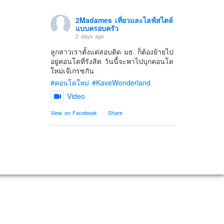
2Madames เที่ยวและไลฟ์สไตล์
แบบครอบครัว
2 days ago
ลูกสาวเราตั้งแต่สอบติด มธ. ก็ต้องย้ายไป
อยู่คอนโดที่รังสิต วันนี้จะพาไปบุกคอนโด
ใหม่เจ๊เกรซกัน
#คอนโดใหม่
#KaveWonderland
Video
View on Facebook
·
Share
2Madames เที่ยวและไลฟ์สไตล์
แบบครอบครัว
5 days ago
ดิสนี่ย์แลนด์ไม่ปิดไม่กลับ
ปล. ขอบคุณเสื้อทีมน่ารักๆจาก
BabyLovett เสื้อผ้าเด็ก
#รักใครให้พาไปดิสนีย์แลนด์
#hongkongdisneyland