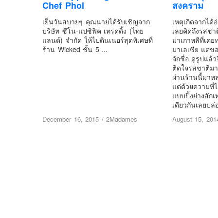
Chef Phol
สงคราม
เย็นวันสบายๆ คุณนายได้รับเชิญจาก
เหตุเกิดจากได้อ
บริษัท ซีโน-แปซิฟิค เทรดดิ้ง (ไทย
เลยคิดถึงรสชาต
แลนด์) จำกัด ให้ไปดินเนอร์สุดพิเศษที่
ม่าเกาหลีที่เค
ร้าน Wicked ชั้น 5 ...
มาเลเซีย แต่ขอ
จักชื่อ ดูรูปแล้
ติดใจรสชาติมาถึ
ผ่านร้านนี้มาห
แต่ด้วยความที
แบบปิ้งย่างสักเ
เดียวกันเลยปล
December 16, 2015
/
2Madames
August 15, 201