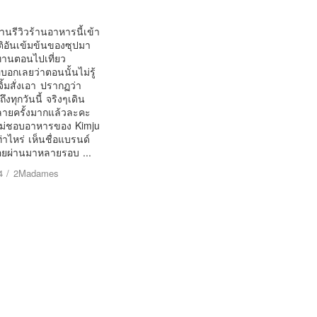
่านรีวิวร้านอาหารนี้เข้า
ิอันเข้มข้นของซุปมา
ยทานตอนไปเที่ยว
บอกเลยว่าตอนนั้นไม่รู้
วจิ้มสั่งเอา ปรากฏว่า
งทุกวันนี้ จริงๆเดิน
ลายครั้งมากแล้วละคะ
่ไม่ชอบอาหารของ Kimju
ท่าไหร่ เห็นชื่อแบรนด์
่อยผ่านมาหลายรอบ ...
4
/
2Madames