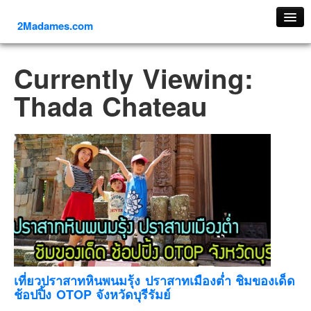
2Madames.com
เที่ยวทั่วไทย
Currently Viewing:
ภาคเหนือ
Thada Chateau
ภาคใต้
ภาคตะวันออก
ภาคกลาง
ภาคตะวันตก
ภาคอีสาน
ทริปต่างประเทศ
ยุโรป
รัสเซีย
อิตาลี
เที่ยวปราสาทหินพนมรุ้ง ปราสาทเมืองต่ำ ชิมของเด็ด
ช้อปปิ้ง OTOP จังหวัดบุรีรัมย์
ตุรกี-ตุรเคีย