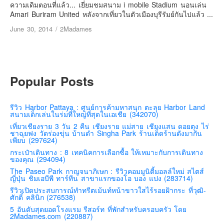
เยอรมัน
ความเดิมตอนที่แล้ว... เยี่ยมชมสนาม i mobile Stadium นอนเล่น
Amari Buriram United หลังจากเที่ยวในตัวเมืองบุรีรัมย์กันไปแล้ว ...
ฝรั่งเศส
June 30, 2014
/
2Madames
ออสเตรีย
สาธารณรัฐเช็ก
ฮังการี
Popular Posts
เนเธอร์แลนด์
เบลเยี่ยม
รีวิว Harbor Pattaya : ศูนย์การค้ามหาสนุก ตะลุย Harbor Land
สวิสเซอร์แลนด์
สนามเด็กเล่นในร่มที่ใหญ่ที่สุดในเอเชีย (342070)
เที่ยวเชียงราย 3 วัน 2 คืน เชียงราย แม่สาย เชียงแสน ดอยตุง ไร่
โปรตุเกส
ชาฉุยฟง วัดร่องขุ่น บ้านดำ Singha Park ร้านเด็ดร้านดังมากัน
เพียบ (297624)
สเปน
กระเป๋าเดินทาง : 8 เทคนิคการเลือกซื้อ ให้เหมาะกับการเดินทาง
โครเอเชีย
ของคุณ (294094)
The Paseo Park กาญจนาภิเษก : รีวิวคอมมูนิตี้มอลล์ใหม่ สไตส์
สโลเวเนีย
ญี่ปุ่น ชิมเอบีพี ทาร์ทีน สาขาแรกของโอ บอง แปง (283714)
มอนเตรเนโกร
รีวิวเปิดประสบการณ์ทำทรีตเม้นท์หน้าขาวใสไร้รอยฝ้ากระ ที่วุฒิ-
ศักดิ์ คลินิก (276538)
บอสเนียและเฮอร์เซโกวีน่า
5 อันดับสุดยอดโรงแรม รีสอร์ท ที่พักสำหรับครอบครัว โดย
2Madames.com (220887)
ญี่ปุ่น