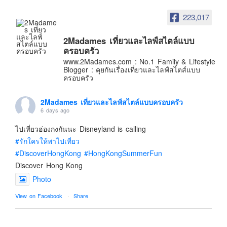
อินโดนีเซีย
223,017
เกาหลีใต้
ฮ่องกง
2Madames เที่ยวและไลฟ์สไตล์แบบ
ครอบครัว
ไต้หวัน
www.2Madames.com : No.1 Family & Lifestyle
ฟิลิปปินส์
Blogger : คุยกันเรื่องเที่ยวและไลฟ์สไตส์แบบ
ครอบครัว
ออสเตรเลีย
นิวซีแลนด์
2Madames เที่ยวและไลฟ์สไตล์แบบครอบครัว
6 days ago
อเมริกา
ไปเที่ยวฮ่องกงกันนะ Disneyland is calling
ร้านอร่อย
#รักใครให้พาไปเที่ยว
บทความครอบครัว
#DiscoverHongKong
#HongKongSummerFun
Beauty Review
Discover Hong Kong
รีวิวสายการบิน
Photo
Products & Applications
View on Facebook
·
Share
Events & PR News
2Madames เที่ยวและไลฟ์สไตล์แบบครอบครัว
About Us