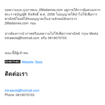
2 weeks ago
Contact & Support Us
บทความและรูปภาพบน 2Madames.com อยู่ภายใต้การคุ้มครองจาก
เตรียมไว้หนวด ถอยปืนลูกซอง
พระราชบัญญัติ ลิขสิทธิ์ พ.ศ. 2558 ไม่อนุญาตให้นำไปใช้เพื่อการ
#น้องเกรซ
#ลูกสาวเราเป็นสาวแล้ว
พาณิชย์โดยมิได้ขออนุญาตเป็นลายลักษณ์อักษรจาก
2Madames.com ก่อน
Photo
View on Facebook
·
Share
หากต้องการนำภาพหรือบทความไปใช้เพื่อการพาณิชย์ กรุณาติดต่อ
intrawuts@hotmail.com หรือ 0819070703
ขณะนี้มีผู้เข้าชม
Website Stats
ติดต่อเรา
intrawuts@hotmail.com
Phone 0819070703