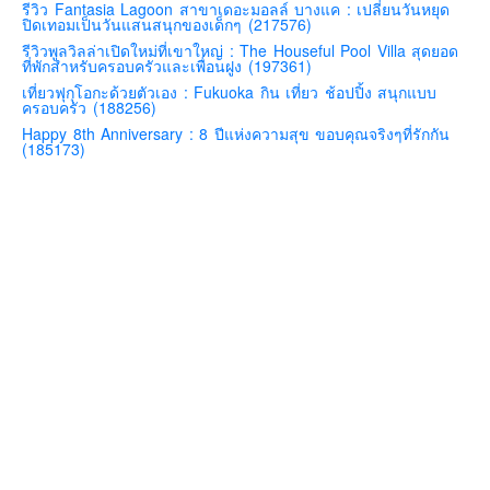
รีวิว Fantasia Lagoon สาขาเดอะมอลล์ บางแค : เปลี่ยนวันหยุด
ปิดเทอมเป็นวันแสนสนุกของเด็กๆ (217576)
คันโต-โตเกียวและรอบๆ
รีวิวพูลวิลล่าเปิดใหม่ที่เขาใหญ่ : The Houseful Pool Villa สุดยอด
คันไซ-โอซาก้า เกียวโต
ที่พักสำหรับครอบครัวและเพื่อนฝูง (197361)
เที่ยวฟุกุโอกะด้วยตัวเอง : Fukuoka กิน เที่ยว ช้อปปิ้ง สนุกแบบ
คิวชู – ฟุกุโอกะ ซางะ เปปปุ ยุฟุอิน นางาซากิ
ครอบครัว (188256)
ฟูจิ
Happy 8th Anniversary : 8 ปีแห่งความสุข ขอบคุณจริงๆที่รักกัน
(185173)
ฮอกไกโด
เอเชีย
สิงคโปร์
จีน
มาเลเชีย
เวียดนาม
ฮ่องกง
มาเก๊า
มัลดีฟส์
อินเดีย